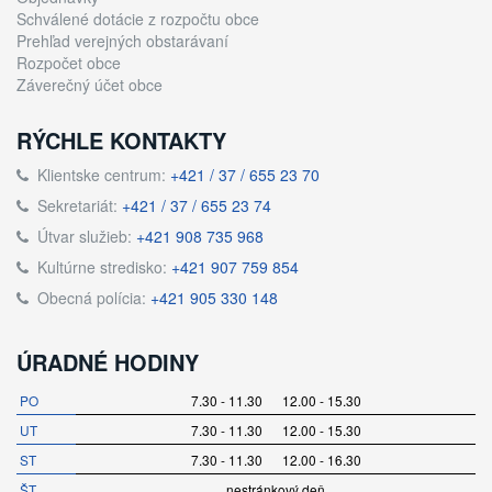
Schválené dotácie z rozpočtu obce
Prehľad verejných obstarávaní
Rozpočet obce
Záverečný účet obce
RÝCHLE KONTAKTY
Klientske centrum:
+421 / 37 / 655 23 70
Sekretariát:
+421 / 37 / 655 23 74
Útvar služieb:
+421 908 735 968
Kultúrne stredisko:
+421 907 759 854
Obecná polícia:
+421 905 330 148
ÚRADNÉ HODINY
PO
7.30 - 11.30 12.00 - 15.30
UT
7.30 - 11.30 12.00 - 15.30
ST
7.30 - 11.30 12.00 - 16.30
ŠT
nestránkový deň