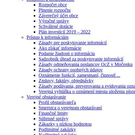
Rozpočet obce
Plnenie rozpočtu
Záverečný účet obce
Výročné správy
Schválené dotácie
Plán investícií 2019 – 2022
Prístup k informáciám
Zásady pre poskytovanie informácií
Ako získať informácie
Podanie žiadosti o informáciu
Sadzobník úhrad za poskytovanie informácií
Zásady odmeňovania poslancov OcZ v Močenku
Zásady ochrany osobných údajov
Oznámenie funkcií, zamestnaní, činností ...
Zmluvy, faktúry, objednávky
Zásady podávania, preverovania a evidovania ozná
Verejná vyhláška o oznámení miesta uloženia píso
Verejné obstarávanie
Profil obstarávateľa
Smernica o verejnom obstarávaní
Finančné limity
Súhrnné správy
Zákazky s nízkou hodnotou
Podlimitné zakázky
Nadlimitné zakázky