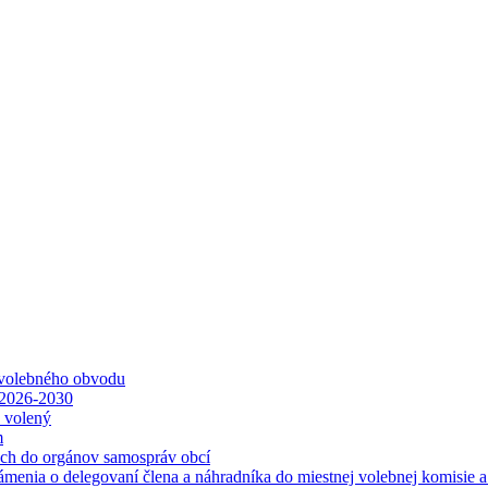
 volebného obvodu
 2026-2030
ť volený
m
ách do orgánov samospráv obcí
ámenia o delegovaní člena a náhradníka do miestnej volebnej komisie 