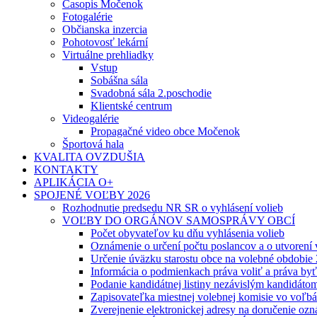
Časopis Močenok
Fotogalérie
Občianska inzercia
Pohotovosť lekární
Virtuálne prehliadky
Vstup
Sobášna sála
Svadobná sála 2.poschodie
Klientské centrum
Videogalérie
Propagačné video obce Močenok
Športová hala
KVALITA OVZDUŠIA
KONTAKTY
APLIKÁCIA O+
SPOJENÉ VOĽBY 2026
Rozhodnutie predsedu NR SR o vyhlásení volieb
VOĽBY DO ORGÁNOV SAMOSPRÁVY OBCÍ
Počet obyvateľov ku dňu vyhlásenia volieb
Oznámenie o určení počtu poslancov a o utvorení
Určenie úväzku starostu obce na volebné obdobie
Informácia o podmienkach práva voliť a práva by
Podanie kandidátnej listiny nezávislým kandidáto
Zapisovateľka miestnej volebnej komisie vo voľb
Zverejnenie elektronickej adresy na doručenie ozn