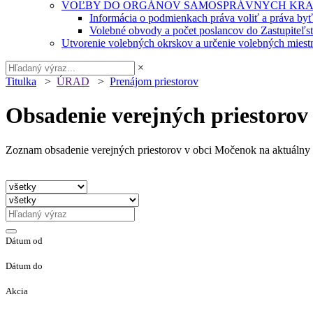
VOĽBY DO ORGÁNOV SAMOSPRÁVNYCH KRA
Informácia o podmienkach práva voliť a práva by
Volebné obvody a počet poslancov do Zastupiteľ
Utvorenie volebných okrskov a určenie volebných miestn
×
Titulka
>
ÚRAD
>
Prenájom priestorov
Obsadenie verejných priestorov
Zoznam obsadenie verejných priestorov v obci Močenok na aktuálny 
Dátum od
Dátum do
Akcia