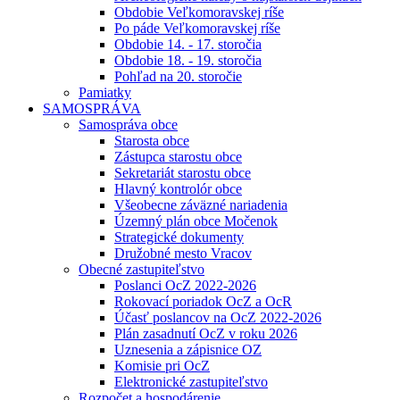
Obdobie Veľkomoravskej ríše
Po páde Veľkomoravskej ríše
Obdobie 14. - 17. storočia
Obdobie 18. - 19. storočia
Pohľad na 20. storočie
Pamiatky
SAMOSPRÁVA
Samospráva obce
Starosta obce
Zástupca starostu obce
Sekretariát starostu obce
Hlavný kontrolór obce
Všeobecne záväzné nariadenia
Územný plán obce Močenok
Strategické dokumenty
Družobné mesto Vracov
Obecné zastupiteľstvo
Poslanci OcZ 2022-2026
Rokovací poriadok OcZ a OcR
Účasť poslancov na OcZ 2022-2026
Plán zasadnutí OcZ v roku 2026
Uznesenia a zápisnice OZ
Komisie pri OcZ
Elektronické zastupiteľstvo
Rozpočet a hospodárenie