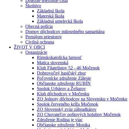
Dôležité telefónne čísla
Školstvo
Základná škola
Materská škola
Základná umelecká škola
Obecná polícia
Domov dôchodcov milosrdného samaritána
Prenájom priestorov
Civilná ochrana
ŽIVOT V OBCI
Organizácie
Rímskokatolícka farnosť
Matica slovenská
Klub Filatelistov 52 - 46 Močenok
Dobrovoľný hasičský zbor
Poľovnícke združenie Zálesie
Občianske združenie RUBÍN
Spolok Urbárov a Želiarov
Klub dôchodcov v Močenku
ZO Jednoty dôchodcov na Slovensku v Močenku
Spolok červeného kríža Močenok
ZO Slovenský zväz záhradkárov
ZO Chovateľov poštových holubov Močenok
Združenie Rodina je viac
Občianske združenie Monika