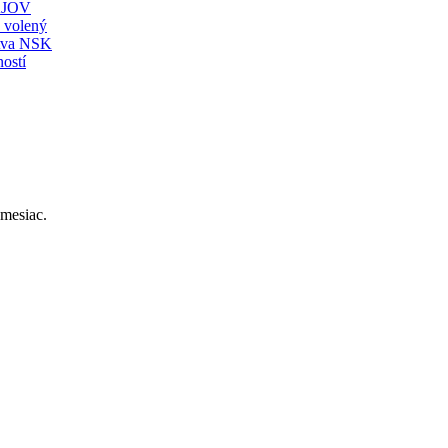
JOV
ť volený
stva NSK
ostí
mesiac.