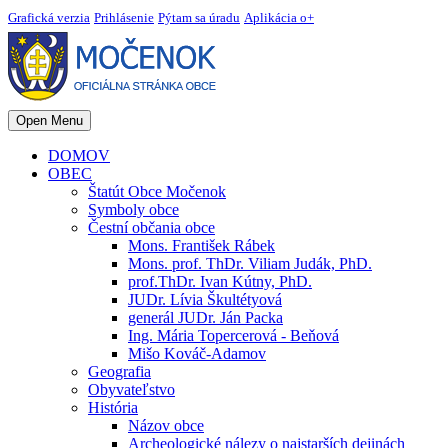
Grafická verzia
Prihlásenie
Pýtam sa úradu
Aplikácia o+
Open Menu
DOMOV
OBEC
Štatút Obce Močenok
Symboly obce
Čestní občania obce
Mons. František Rábek
Mons. prof. ThDr. Viliam Judák, PhD.
prof.ThDr. Ivan Kútny, PhD.
JUDr. Lívia Škultétyová
generál JUDr. Ján Packa
Ing. Mária Topercerová - Beňová
Mišo Kováč-Adamov
Geografia
Obyvateľstvo
História
Názov obce
Archeologické nálezy o najstarších dejinách