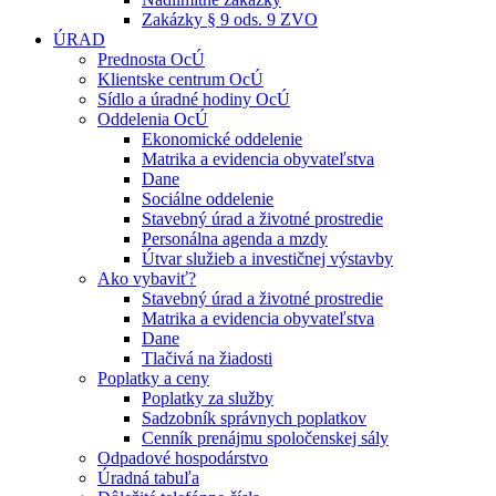
Zakázky § 9 ods. 9 ZVO
ÚRAD
Prednosta OcÚ
Klientske centrum OcÚ
Sídlo a úradné hodiny OcÚ
Oddelenia OcÚ
Ekonomické oddelenie
Matrika a evidencia obyvateľstva
Dane
Sociálne oddelenie
Stavebný úrad a životné prostredie
Personálna agenda a mzdy
Útvar služieb a investičnej výstavby
Ako vybaviť?
Stavebný úrad a životné prostredie
Matrika a evidencia obyvateľstva
Dane
Tlačivá na žiadosti
Poplatky a ceny
Poplatky za služby
Sadzobník správnych poplatkov
Cenník prenájmu spoločenskej sály
Odpadové hospodárstvo
Úradná tabuľa