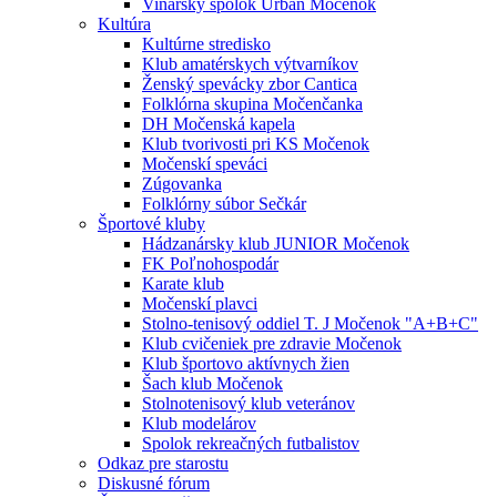
Vinársky spolok Urban Močenok
Kultúra
Kultúrne stredisko
Klub amatérskych výtvarníkov
Ženský spevácky zbor Cantica
Folklórna skupina Močenčanka
DH Močenská kapela
Klub tvorivosti pri KS Močenok
Močenskí speváci
Zúgovanka
Folklórny súbor Sečkár
Športové kluby
Hádzanársky klub JUNIOR Močenok
FK Poľnohospodár
Karate klub
Močenskí plavci
Stolno-tenisový oddiel T. J Močenok "A+B+C"
Klub cvičeniek pre zdravie Močenok
Klub športovo aktívnych žien
Šach klub Močenok
Stolnotenisový klub veteránov
Klub modelárov
Spolok rekreačných futbalistov
Odkaz pre starostu
Diskusné fórum