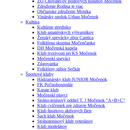
ZO Chovateľov poštových holubov Močenok
Združenie Rodina je viac
Občianske združenie Monika
Vinársky spolok Urban Močenok
Kultúra
Kultúrne stredisko
Klub amatérskych výtvarníkov
Ženský spevácky zbor Cantica
Folklórna skupina Močenčanka
DH Močenská kapela
Klub tvorivosti pri KS Močenok
Močenskí speváci
Zúgovanka
Folklórny súbor Sečkár
Športové kluby
Hádzanársky klub JUNIOR Močenok
FK Poľnohospodár
Karate klub
Močenskí plavci
Stolno-tenisový oddiel T. J Močenok "A+B+C"
Klub cvičeniek pre zdravie Močenok
Klub športovo aktívnych žien
Šach klub Močenok
Stolnotenisový klub veteránov
Klub modelárov