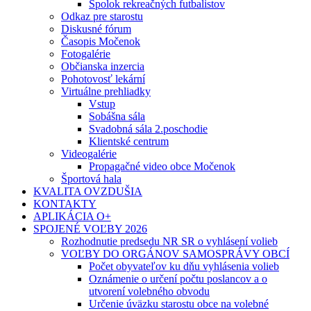
Spolok rekreačných futbalistov
Odkaz pre starostu
Diskusné fórum
Časopis Močenok
Fotogalérie
Občianska inzercia
Pohotovosť lekární
Virtuálne prehliadky
Vstup
Sobášna sála
Svadobná sála 2.poschodie
Klientské centrum
Videogalérie
Propagačné video obce Močenok
Športová hala
KVALITA OVZDUŠIA
KONTAKTY
APLIKÁCIA O+
SPOJENÉ VOĽBY 2026
Rozhodnutie predsedu NR SR o vyhlásení volieb
VOĽBY DO ORGÁNOV SAMOSPRÁVY OBCÍ
Počet obyvateľov ku dňu vyhlásenia volieb
Oznámenie o určení počtu poslancov a o
utvorení volebného obvodu
Určenie úväzku starostu obce na volebné