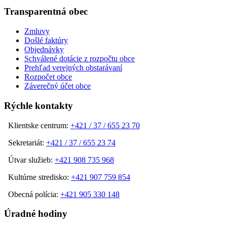
Transparentná obec
Zmluvy
Došlé faktúry
Objednávky
Schválené dotácie z rozpočtu obce
Prehľad verejných obstarávaní
Rozpočet obce
Záverečný účet obce
Rýchle kontakty
Klientske centrum:
+421 / 37 / 655 23 70
Sekretariát:
+421 / 37 / 655 23 74
Útvar služieb:
+421 908 735 968
Kultúrne stredisko:
+421 907 759 854
Obecná polícia:
+421 905 330 148
Úradné hodiny