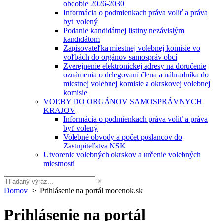
obdobie 2026-2030
Informácia o podmienkach práva voliť a práva
byť volený
Podanie kandidátnej listiny nezávislým
kandidátom
Zapisovateľka miestnej volebnej komisie vo
voľbách do orgánov samospráv obcí
Zverejnenie elektronickej adresy na doručenie
oznámenia o delegovaní člena a náhradníka do
miestnej volebnej komisie a okrskovej volebnej
komisie
VOĽBY DO ORGÁNOV SAMOSPRÁVNYCH
KRAJOV
Informácia o podmienkach práva voliť a práva
byť volený
Volebné obvody a počet poslancov do
Zastupiteľstva NSK
Utvorenie volebných okrskov a určenie volebných
miestností
×
Domov
> Prihlásenie na portál mocenok.sk
Prihlásenie na portál