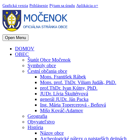
Grafická verzia
Prihlásenie
Pýtam sa úradu
Aplikácia o+
Open Menu
DOMOV
OBEC
Štatút Obce Močenok
Symboly obce
Čestní občania obce
Mons. František Rábek
Mons. prof. ThDr. Viliam Judák, PhD.
prof.ThDr. Ivan Kútny, PhD.
JUDr. Lívia Škultétyová
generál JUDr. Ján Packa
Ing. Mária Topercerová - Beňová
Mišo Kováč-Adamov
Geografia
Obyvateľstvo
História
Názov obce
Archeologické nálezy o najstarších dejinách