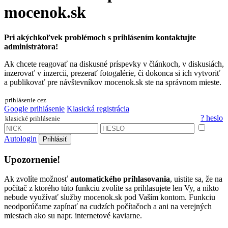
mocenok.sk
Pri akýchkoľvek problémoch s prihlásením kontaktujte
administrátora!
Ak chcete reagovať na diskusné príspevky v článkoch, v diskusiách,
inzerovať v inzercii, prezerať fotogalérie, či dokonca si ich vytvoriť
a publikovať pre návštevníkov mocenok.sk ste na správnom mieste.
prihlásenie cez
Google prihlásenie
Klasická registrácia
? heslo
klasické prihlásenie
Autologin
Prihlásiť
Upozornenie!
Ak zvolíte možnosť
automatického prihlasovania
, uistite sa, že na
počítač z ktorého túto funkciu zvolíte sa prihlasujete len Vy, a nikto
nebude využívať služby mocenok.sk pod Vaším kontom. Funkciu
neodporúčame zapínať na cudzích počítačoch a ani na verejných
miestach ako su napr. internetové kaviarne.