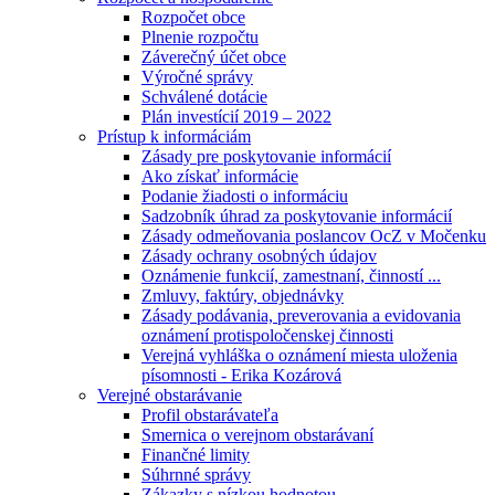
Rozpočet obce
Plnenie rozpočtu
Záverečný účet obce
Výročné správy
Schválené dotácie
Plán investícií 2019 – 2022
Prístup k informáciám
Zásady pre poskytovanie informácií
Ako získať informácie
Podanie žiadosti o informáciu
Sadzobník úhrad za poskytovanie informácií
Zásady odmeňovania poslancov OcZ v Močenku
Zásady ochrany osobných údajov
Oznámenie funkcií, zamestnaní, činností ...
Zmluvy, faktúry, objednávky
Zásady podávania, preverovania a evidovania
oznámení protispoločenskej činnosti
Verejná vyhláška o oznámení miesta uloženia
písomnosti - Erika Kozárová
Verejné obstarávanie
Profil obstarávateľa
Smernica o verejnom obstarávaní
Finančné limity
Súhrnné správy
Zákazky s nízkou hodnotou