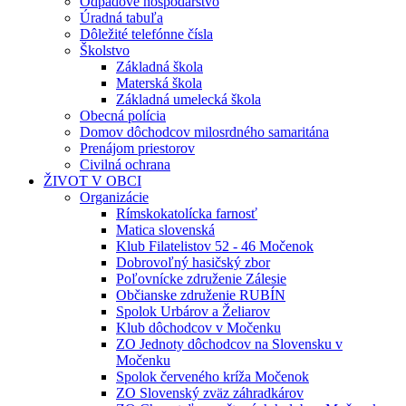
Odpadové hospodárstvo
Úradná tabuľa
Dôležité telefónne čísla
Školstvo
Základná škola
Materská škola
Základná umelecká škola
Obecná polícia
Domov dôchodcov milosrdného samaritána
Prenájom priestorov
Civilná ochrana
ŽIVOT V OBCI
Organizácie
Rímskokatolícka farnosť
Matica slovenská
Klub Filatelistov 52 - 46 Močenok
Dobrovoľný hasičský zbor
Poľovnícke združenie Zálesie
Občianske združenie RUBÍN
Spolok Urbárov a Želiarov
Klub dôchodcov v Močenku
ZO Jednoty dôchodcov na Slovensku v
Močenku
Spolok červeného kríža Močenok
ZO Slovenský zväz záhradkárov