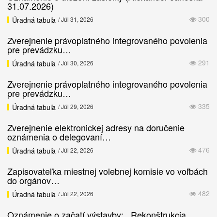
31.07.2026)
300
Úradná tabuľa
/ Júl 31, 2026
Zverejnenie právoplatného integrovaného povolenia
pre prevádzku…
291
Úradná tabuľa
/ Júl 30, 2026
Zverejnenie právoplatného integrovaného povolenia
pre prevádzku…
335
Úradná tabuľa
/ Júl 29, 2026
Zverejnenie elektronickej adresy na doručenie
oznámenia o delegovaní…
476
Úradná tabuľa
/ Júl 22, 2026
Zapisovateľka miestnej volebnej komisie vo voľbách
do orgánov…
482
Úradná tabuľa
/ Júl 22, 2026
Oznámenie o začatí výstavby: ,,Rekonštrukcia