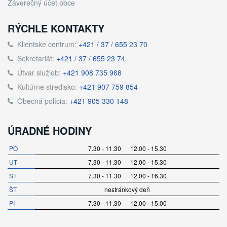
Záverečný účet obce
RÝCHLE KONTAKTY
Klientske centrum:
+421 / 37 / 655 23 70
Sekretariát:
+421 / 37 / 655 23 74
Útvar služieb:
+421 908 735 968
Kultúrne stredisko:
+421 907 759 854
Obecná polícia:
+421 905 330 148
ÚRADNÉ HODINY
PO
7.30 - 11.30 12.00 - 15.30
UT
7.30 - 11.30 12.00 - 15.30
ST
7.30 - 11.30 12.00 - 16.30
ŠT
nestránkový deň
PI
7.30 - 11.30 12.00 - 15.00