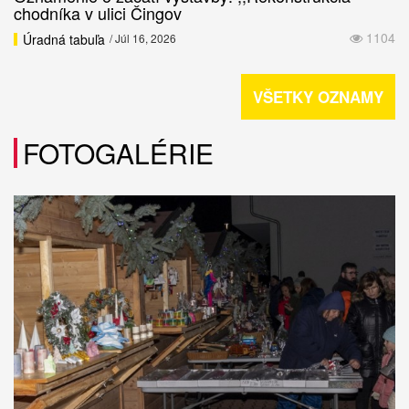
chodníka v ulici Čingov
1104
Úradná tabuľa
/ Júl 16, 2026
VŠETKY OZNAMY
FOTOGALÉRIE