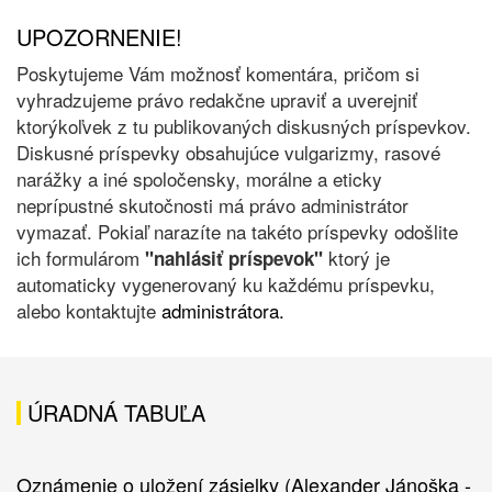
UPOZORNENIE!
Poskytujeme Vám možnosť komentára, pričom si
vyhradzujeme právo redakčne upraviť a uverejniť
ktorýkoľvek z tu publikovaných diskusných príspevkov.
Diskusné príspevky obsahujúce vulgarizmy, rasové
narážky a iné spoločensky, morálne a eticky
neprípustné skutočnosti má právo administrátor
vymazať. Pokiaľ narazíte na takéto príspevky odošlite
ich formulárom
ktorý je
"nahlásiť príspevok"
automaticky vygenerovaný ku každému príspevku,
alebo kontaktujte
administrátora.
ÚRADNÁ TABUĽA
Oznámenie o uložení zásielky (Alexander Jánoška -