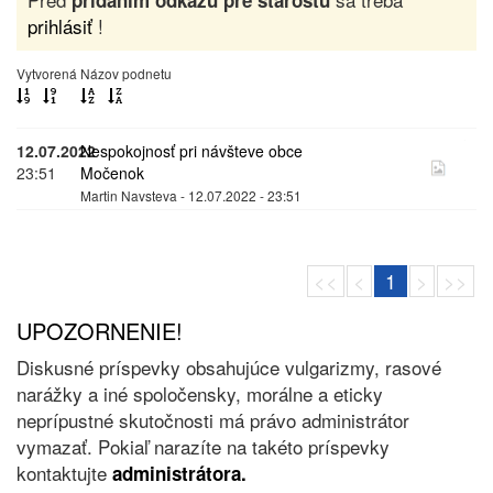
pridaním odkazu pre starostu
prihlásiť
!
Vytvorená
Názov podnetu
12.07.2022
Nespokojnosť pri návšteve obce
23:51
Močenok
Martin Navsteva - 12.07.2022 - 23:51
<<
<
1
>
>>
UPOZORNENIE!
Diskusné príspevky obsahujúce vulgarizmy, rasové
narážky a iné spoločensky, morálne a eticky
neprípustné skutočnosti má právo administrátor
vymazať. Pokiaľ narazíte na takéto príspevky
kontaktujte
administrátora.