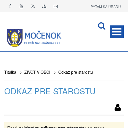
PÝTAM SA ÚRADU
APLIKÁCIA O+
Titulka
>
ŽIVOT V OBCI
>
Odkaz pre starostu
ODKAZ PRE STAROSTU
Pred
sa treba