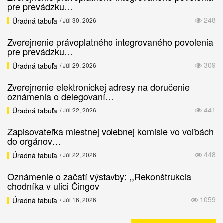
pre prevádzku…
248
Úradná tabuľa
/ Júl 30, 2026
Zverejnenie právoplatného integrovaného povolenia
pre prevádzku…
309
Úradná tabuľa
/ Júl 29, 2026
Zverejnenie elektronickej adresy na doručenie
oznámenia o delegovaní…
441
Úradná tabuľa
/ Júl 22, 2026
Zapisovateľka miestnej volebnej komisie vo voľbách
do orgánov…
448
Úradná tabuľa
/ Júl 22, 2026
Oznámenie o začatí výstavby: ,,Rekonštrukcia
chodníka v ulici Čingov
1059
Úradná tabuľa
/ Júl 16, 2026