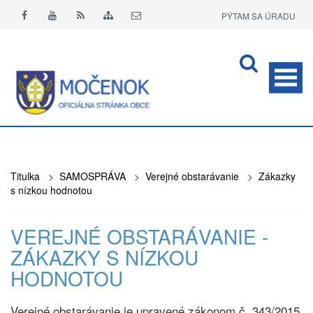
PÝTAM SA ÚRADU
APLIKÁCIA O+
Titulka
>
SAMOSPRÁVA
>
Verejné obstarávanie
>
Zákazky
s nízkou hodnotou
VEREJNÉ OBSTARÁVANIE -
ZÁKAZKY S NÍZKOU
HODNOTOU
Verejné obstarávanie je upravené zákonom č. 343/2015