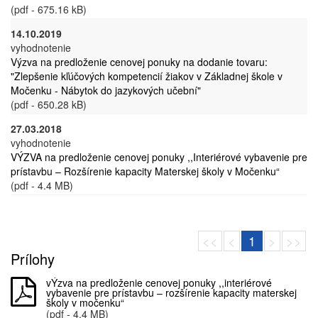
(pdf - 675.16 kB)
14.10.2019
vyhodnotenie
Výzva na predloženie cenovej ponuky na dodanie tovaru:
"Zlepšenie kľúčových kompetencií žiakov v Základnej škole v
Močenku - Nábytok do jazykových učební"
(pdf - 650.28 kB)
27.03.2018
vyhodnotenie
VÝZVA na predloženie cenovej ponuky ,,Interiérové vybavenie pre
prístavbu – Rozšírenie kapacity Materskej školy v Močenku“
(pdf - 4.4 MB)
<<
<
1
>
>>
Prílohy
vÝzva na predloženie cenovej ponuky ,,interiérové
vybavenie pre prístavbu – rozšírenie kapacity materskej
školy v močenku“
(pdf - 4.4 MB)