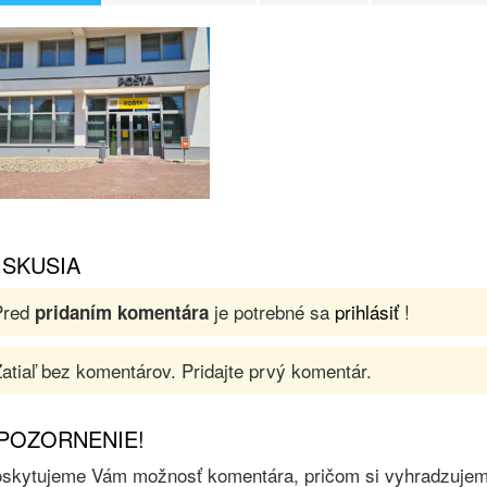
ISKUSIA
Pred
je potrebné sa
prihlásiť
!
pridaním komentára
atiaľ bez komentárov. Pridajte prvý komentár.
POZORNENIE!
skytujeme Vám možnosť komentára, pričom si vyhradzujeme 