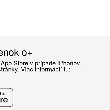
čenok o+
z App Store v prípade iPhonov.
ránky. Viac informácií tu: