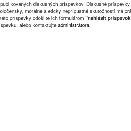
 publikovaných diskusných príspevkov. Diskusné príspevky 
oločensky, morálne a eticky neprípustné skutočnosti má prá
kéto príspevky odošlite ich formulárom
"nahlásiť príspevok
íspevku, alebo kontaktujte
administrátora.