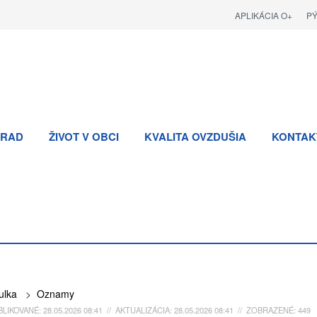
APLIKÁCIA O+
P
RAD
ŽIVOT V OBCI
KVALITA OVZDUŠIA
KONTAK
ulka
>
Oznamy
LIKOVANÉ: 28.05.2026 08:41 // AKTUALIZÁCIA: 28.05.2026 08:41 // ZOBRAZENÉ: 449