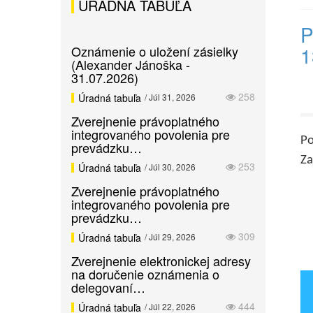
ÚRADNÁ TABUĽA
P
1
Oznámenie o uložení zásielky
(Alexander Jánoška -
31.07.2026)
258
Úradná tabuľa
/ Júl 31, 2026
Zverejnenie právoplatného
integrovaného povolenia pre
Po
prevádzku…
Za
253
Úradná tabuľa
/ Júl 30, 2026
Zverejnenie právoplatného
integrovaného povolenia pre
prevádzku…
309
Úradná tabuľa
/ Júl 29, 2026
Zverejnenie elektronickej adresy
na doručenie oznámenia o
delegovaní…
444
Úradná tabuľa
/ Júl 22, 2026