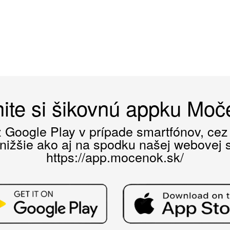
ite si šikovnú appku Mo
ez Google Play v prípade smartfónov, ce
 nižšie ako aj na spodku našej webovej st
https://app.mocenok.sk/