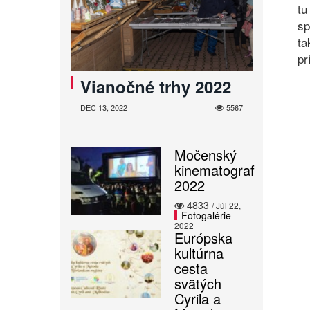
tu
sp
ta
pr
Vianočné trhy 2022
DEC 13, 2022
5567
Močenský
kinematograf
2022
4833
/ Júl 22,
Fotogalérie
2022
Európska
kultúrna
cesta
svätých
Cyrila a