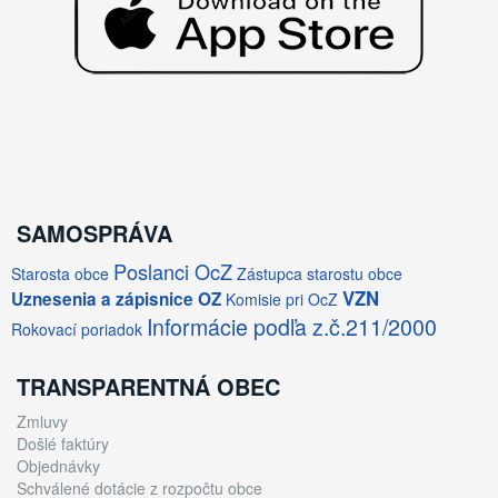
SAMOSPRÁVA
Poslanci OcZ
Starosta obce
Zástupca starostu obce
VZN
Uznesenia a zápisnice OZ
Komisie pri OcZ
Informácie podľa z.č.211/2000
Rokovací poriadok
TRANSPARENTNÁ OBEC
Zmluvy
Došlé faktúry
Objednávky
Schválené dotácie z rozpočtu obce