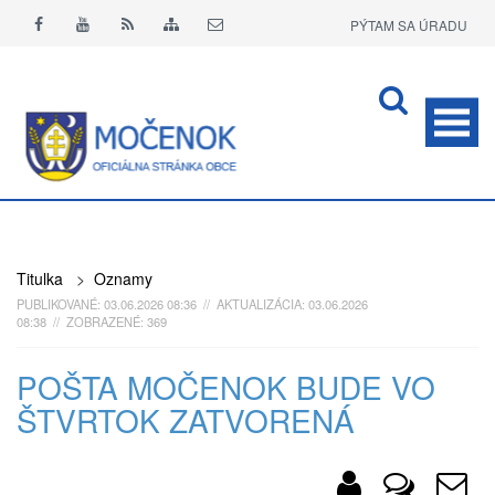
PÝTAM SA ÚRADU
APLIKÁCIA O+
Titulka
>
Oznamy
PUBLIKOVANÉ: 03.06.2026 08:36 // AKTUALIZÁCIA: 03.06.2026
08:38 // ZOBRAZENÉ: 369
POŠTA MOČENOK BUDE VO
ŠTVRTOK ZATVORENÁ