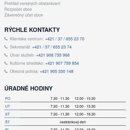
Prehľad verejných obstarávaní
Rozpočet obce
Záverečný účet obce
RÝCHLE KONTAKTY
Klientske centrum:
+421 / 37 / 655 23 70
Sekretariát:
+421 / 37 / 655 23 74
Útvar služieb:
+421 908 735 968
Kultúrne stredisko:
+421 907 759 854
Obecná polícia:
+421 905 330 148
ÚRADNÉ HODINY
PO
7.30 - 11.30 12.00 - 15.30
UT
7.30 - 11.30 12.00 - 15.30
ST
7.30 - 11.30 12.00 - 16.30
ŠT
nestránkový deň
PI
7.30 - 11.30 12.00 - 15.00