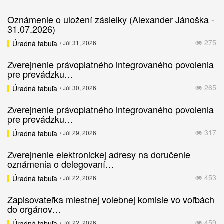
Oznámenie o uložení zásielky (Alexander Jánoška -
31.07.2026)
275
Úradná tabuľa
/ Júl 31, 2026
Zverejnenie právoplatného integrovaného povolenia
pre prevádzku…
265
Úradná tabuľa
/ Júl 30, 2026
Zverejnenie právoplatného integrovaného povolenia
pre prevádzku…
317
Úradná tabuľa
/ Júl 29, 2026
Zverejnenie elektronickej adresy na doručenie
oznámenia o delegovaní…
453
Úradná tabuľa
/ Júl 22, 2026
Zapisovateľka miestnej volebnej komisie vo voľbách
do orgánov…
459
Úradná tabuľa
/ Júl 22, 2026