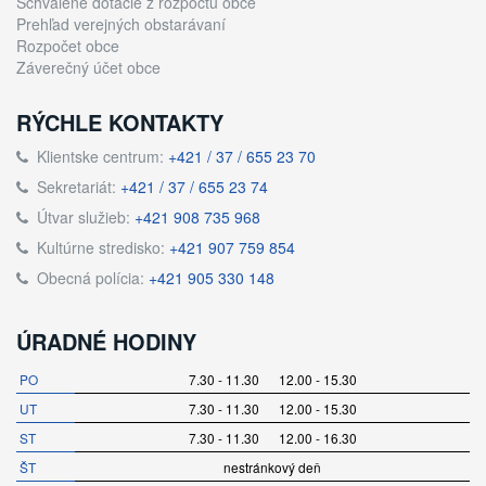
Schválené dotácie z rozpočtu obce
Prehľad verejných obstarávaní
Rozpočet obce
Záverečný účet obce
RÝCHLE KONTAKTY
Klientske centrum:
+421 / 37 / 655 23 70
Sekretariát:
+421 / 37 / 655 23 74
Útvar služieb:
+421 908 735 968
Kultúrne stredisko:
+421 907 759 854
Obecná polícia:
+421 905 330 148
ÚRADNÉ HODINY
PO
7.30 - 11.30 12.00 - 15.30
UT
7.30 - 11.30 12.00 - 15.30
ST
7.30 - 11.30 12.00 - 16.30
ŠT
nestránkový deň