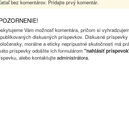
atiaľ bez komentárov. Pridajte prvý komentár.
POZORNENIE!
skytujeme Vám možnosť komentára, pričom si vyhradzujeme 
 publikovaných diskusných príspevkov. Diskusné príspevky 
oločensky, morálne a eticky neprípustné skutočnosti má prá
kéto príspevky odošlite ich formulárom
"nahlásiť príspevok
íspevku, alebo kontaktujte
administrátora.