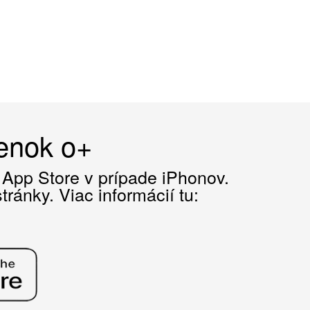
čenok o+
z App Store v prípade iPhonov.
ránky. Viac informácií tu: