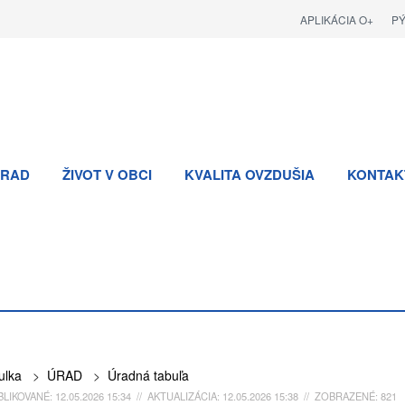
APLIKÁCIA O+
P
RAD
ŽIVOT V OBCI
KVALITA OVZDUŠIA
KONTAK
ulka
>
ÚRAD
>
Úradná tabuľa
LIKOVANÉ: 12.05.2026 15:34 // AKTUALIZÁCIA: 12.05.2026 15:38 // ZOBRAZENÉ: 821