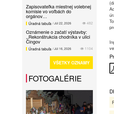
(d
Zapisovateľka miestnej volebnej
Ad
komisie vo voľbách do
úr
orgánov…
To
482
Úradná tabuľa
/ Júl 22, 2026
pr
Oznámenie o začatí výstavby:
,,Rekonštrukcia chodníka v ulici
Čingov
In
ve
1104
Úradná tabuľa
/ Júl 16, 2026
Pr
VŠETKY OZNAMY
FOTOGALÉRIE
D