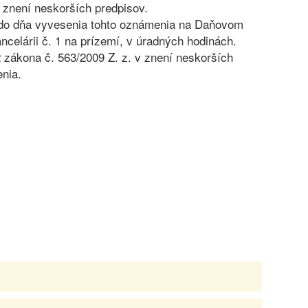
 znení neskorších predpisov.
 odo dňa vyvesenia tohto oznámenia na Daňovom
celárii č. 1 na prízemí, v úradných hodinách.
 zákona č. 563/2009 Z. z. v znení neskorších
enia.