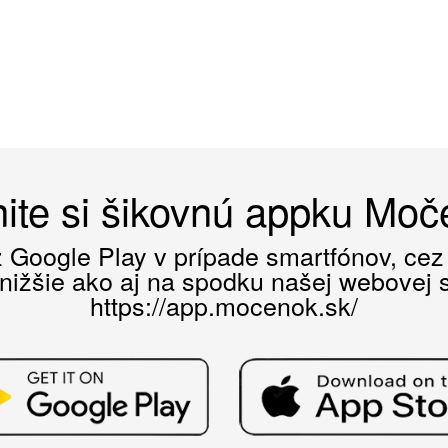
ite si šikovnú appku Mo
ez Google Play v prípade smartfónov, ce
 nižšie ako aj na spodku našej webovej st
https://app.mocenok.sk/