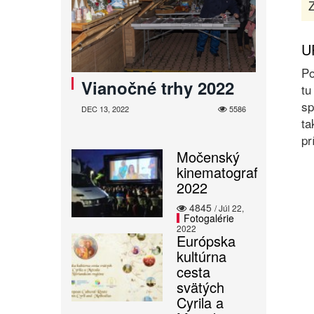
Z
U
Po
Vianočné trhy 2022
tu
sp
DEC 13, 2022
5586
ta
pr
Močenský
kinematograf
2022
4845
/ Júl 22,
Fotogalérie
2022
Európska
kultúrna
cesta
svätých
Cyrila a