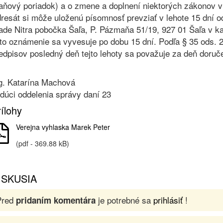
aňový poriadok) a o zmene a doplnení niektorých zákonov v
resát si môže uloženú písomnosť prevziať v lehote 15 dní
ade Nitra pobočka Šaľa, P. Pázmaňa 51/19, 927 01 Šaľa v kan
to oznámenie sa vyvesuje po dobu 15 dní. Podľa § 35 ods. 2
edpisov posledný deň tejto lehoty sa považuje za deň doruč
g. Katarína Machová
dúci oddelenia správy daní 23
ílohy
Verejna vyhlaska Marek Peter
(pdf - 369.88 kB)
ISKUSIA
Pred
je potrebné sa
prihlásiť
!
pridaním komentára