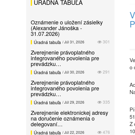
ÚRADNÁ TABUĽA
V
P
Oznámenie o uložení zásielky
(Alexander Jánoška -
31.07.2026)
301
Úradná tabuľa
/ Júl 31, 2026
Zverejnenie právoplatného
integrovaného povolenia pre
Ve
prevádzku…
o 
291
Úradná tabuľa
/ Júl 30, 2026
Zverejnenie právoplatného
Ad
integrovaného povolenia pre
Na
prevádzku…
335
Úradná tabuľa
/ Júl 29, 2026
Pí
Zverejnenie elektronickej adresy
51
na doručenie oznámenia o
delegovaní…
Z 
10
476
Úradná tabuľa
/ Júl 22, 2026