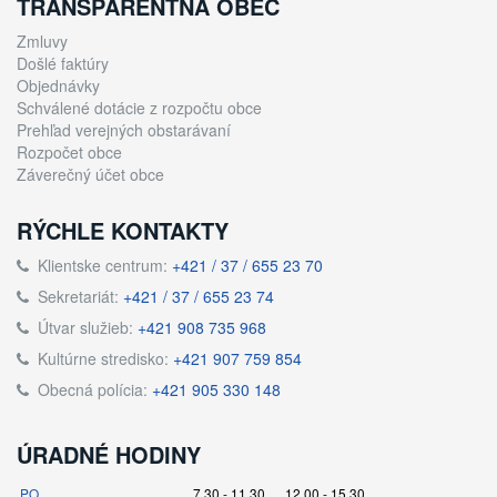
TRANSPARENTNÁ OBEC
Zmluvy
Došlé faktúry
Objednávky
Schválené dotácie z rozpočtu obce
Prehľad verejných obstarávaní
Rozpočet obce
Záverečný účet obce
RÝCHLE KONTAKTY
Klientske centrum:
+421 / 37 / 655 23 70
Sekretariát:
+421 / 37 / 655 23 74
Útvar služieb:
+421 908 735 968
Kultúrne stredisko:
+421 907 759 854
Obecná polícia:
+421 905 330 148
ÚRADNÉ HODINY
PO
7.30 - 11.30 12.00 - 15.30