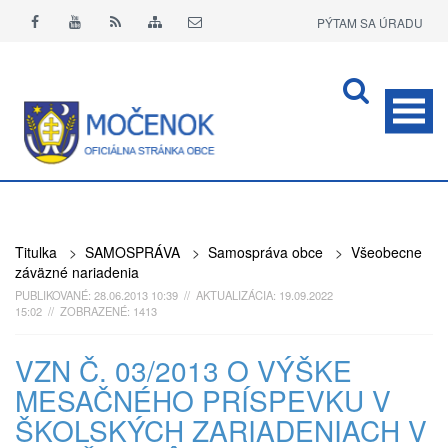
PÝTAM SA ÚRADU
APLIKÁCIA O+
Titulka
>
SAMOSPRÁVA
>
Samospráva obce
>
Všeobecne
záväzné nariadenia
PUBLIKOVANÉ: 28.06.2013 10:39 // AKTUALIZÁCIA: 19.09.2022
15:02 // ZOBRAZENÉ: 1413
VZN Č. 03/2013 O VÝŠKE
MESAČNÉHO PRÍSPEVKU V
ŠKOLSKÝCH ZARIADENIACH V