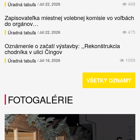
468
Úradná tabuľa
/ Júl 22, 2026
Zapisovateľka miestnej volebnej komisie vo voľbách
do orgánov…
475
Úradná tabuľa
/ Júl 22, 2026
Oznámenie o začatí výstavby: ,,Rekonštrukcia
chodníka v ulici Čingov
1099
Úradná tabuľa
/ Júl 16, 2026
VŠETKY OZNAMY
FOTOGALÉRIE