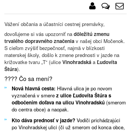
Vážení občania a účastníci cestnej premávky,
dovoľujeme si vás upozorniť na
dôležitú zmenu
v našej obci Močenok.
trvalého dopravného značenia
S cieľom zvýšiť bezpečnosť, najmä v blízkosti
materskej školy, došlo k zmene prednosti v jazde na
križovatke tvaru „T“ (ulice
a
Vinohradská
Ľudovíta
).
Štúra
???? Čo sa mení?
Hlavná ulica je po novom
Nová hlavná cesta:
vyznačená v smere
z ulice Ľudovíta Štúra s
(smerom
odbočením doľava na ulicu Vinohradskú
do centra obce) a naopak.
Vodiči prichádzajúci
Kto dáva prednosť v jazde?
po Vinohradskej ulici (či už smerom od konca obce,