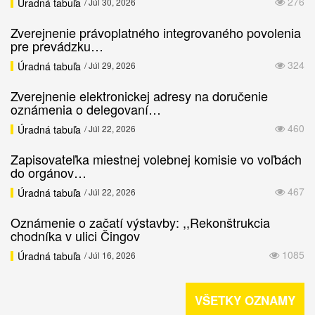
276
Úradná tabuľa
/ Júl 30, 2026
Zverejnenie právoplatného integrovaného povolenia
pre prevádzku…
324
Úradná tabuľa
/ Júl 29, 2026
Zverejnenie elektronickej adresy na doručenie
oznámenia o delegovaní…
460
Úradná tabuľa
/ Júl 22, 2026
Zapisovateľka miestnej volebnej komisie vo voľbách
do orgánov…
467
Úradná tabuľa
/ Júl 22, 2026
Oznámenie o začatí výstavby: ,,Rekonštrukcia
chodníka v ulici Čingov
1085
Úradná tabuľa
/ Júl 16, 2026
VŠETKY OZNAMY