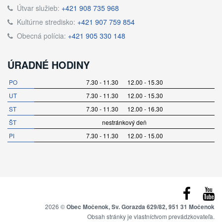
Útvar služieb:
+421 908 735 968
Kultúrne stredisko:
+421 907 759 854
Obecná polícia:
+421 905 330 148
ÚRADNÉ HODINY
PO
7.30 - 11.30 12.00 - 15.30
UT
7.30 - 11.30 12.00 - 15.30
ST
7.30 - 11.30 12.00 - 16.30
ŠT
nestránkový deň
PI
7.30 - 11.30 12.00 - 15.00
2026 ©
Obec Močenok, Sv. Gorazda 629/82, 951 31 Močenok
Obsah stránky je vlastníctvom prevádzkovateľa.