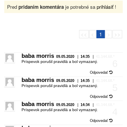
Pred
je potrebné sa
prihlásiť
!
pridaním komentára
<<
<
1
>
>>
baba morris
09.05.2020
|
14:35
|
41.144.68.*
6
Príspevok porušil pravidlá a bol vymazaný.
Odpovedať
baba morris
09.05.2020
|
14:35
|
41.144.68.*
5
Príspevok porušil pravidlá a bol vymazaný.
Odpovedať
baba morris
09.05.2020
|
14:34
|
41.144.68.*
4
Príspevok porušil pravidlá a bol vymazaný.
Odpovedať