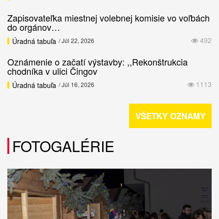
Zapisovateľka miestnej volebnej komisie vo voľbách
do orgánov…
492
Úradná tabuľa
/ Júl 22, 2026
Oznámenie o začatí výstavby: ,,Rekonštrukcia
chodníka v ulici Čingov
1113
Úradná tabuľa
/ Júl 16, 2026
VŠETKY OZNAMY
FOTOGALÉRIE