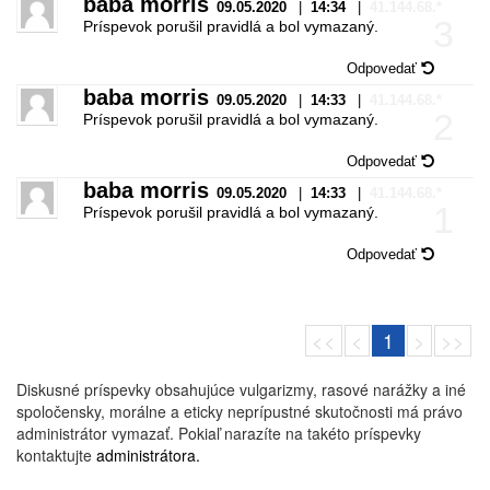
baba morris
09.05.2020
|
14:34
|
41.144.68.*
3
Príspevok porušil pravidlá a bol vymazaný.
Odpovedať
baba morris
09.05.2020
|
14:33
|
41.144.68.*
2
Príspevok porušil pravidlá a bol vymazaný.
Odpovedať
baba morris
09.05.2020
|
14:33
|
41.144.68.*
1
Príspevok porušil pravidlá a bol vymazaný.
Odpovedať
<<
<
1
>
>>
Diskusné príspevky obsahujúce vulgarizmy, rasové narážky a iné
spoločensky, morálne a eticky neprípustné skutočnosti má právo
administrátor vymazať. Pokiaľ narazíte na takéto príspevky
kontaktujte
administrátora.