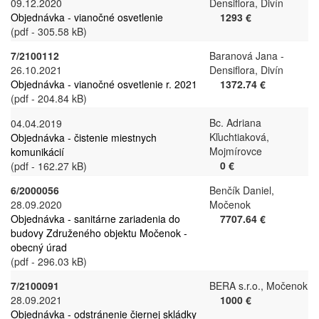
09.12.2020
Densiflora, Divín
Objednávka - vianočné osvetlenie
1293 €
(pdf - 305.58 kB)
7/2100112
Baranová Jana -
26.10.2021
Densiflora, Divín
Objednávka - vianočné osvetlenie r. 2021
1372.74 €
(pdf - 204.84 kB)
Bc. Adriana
04.04.2019
Kľuchtiaková,
Objednávka - čistenie miestnych
Mojmírovce
komunikácií
0 €
(pdf - 162.27 kB)
6/2000056
Benčík Daniel,
28.09.2020
Močenok
Objednávka - sanitárne zariadenia do
7707.64 €
budovy Združeného objektu Močenok -
obecný úrad
(pdf - 296.03 kB)
7/2100091
BERA s.r.o., Močenok
28.09.2021
1000 €
Objednávka - odstránenie čiernej skládky