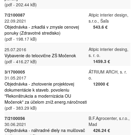
(pdf - 202.44 kB)
7/2100087
Atipic interier design,
22.09.2021
s.r.o., Šaľa
Objednávka - zrkadlá v zmysle cenovej
543.6 €
ponuky (Zdravotné stredisko)
(pdf - 198.17 kB)
Atipic interier desing,
25.07.2016
s. r. o.
Vybavenie do telocvične ZŠ Močenok
1459.3 €
(pdf - 416.27 kB)
3/1700005
ÁTRIUM ARCH, s. r.
31.05.2017
o.
Objednávka - zhotovenie projektovej
12000 €
dokumentácie k staveb. povoleniu
"Rekonštrukcia a modernizácia OU
Močenok" za účelom zníž.energ.náročnosti
(pdf - 383.29 kB)
7/2100056
B.F.Agrocenter, s.r.o.,
30.06.2021
Mad
Objednávka - náhradné diely na mulčovač
426.24 €