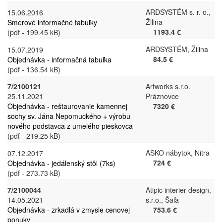
ARDSYSTÉM s. r. o.,
15.06.2016
Žilina
Smerové informačné tabuľky
1193.4 €
(pdf - 199.45 kB)
ARDSYSTÉM, Žilina
15.07.2019
84.5 €
Objednávka - informačná tabuľka
(pdf - 136.54 kB)
7/2100121
Artworks s.r.o.
25.11.2021
Práznovce
Objednávka - reštaurovanie kamennej
7320 €
sochy sv. Jána Nepomuckého + výrobu
nového podstavca z umelého pieskovca
(pdf - 219.25 kB)
ASKO nábytok, Nitra
07.12.2017
724 €
Objednávka - jedálenský stôl (7ks)
(pdf - 273.73 kB)
7/2100044
Atipic interier design,
14.05.2021
s.r.o., Šaľa
Objednávka - zrkadlá v zmysle cenovej
753.6 €
ponuky