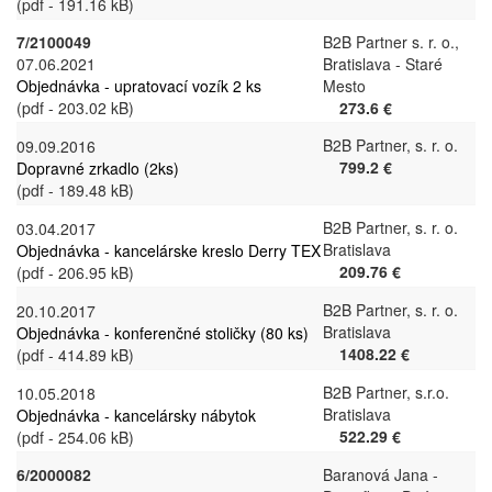
(pdf - 191.16 kB)
7/2100049
B2B Partner s. r. o.,
07.06.2021
Bratislava - Staré
Objednávka - upratovací vozík 2 ks
Mesto
(pdf - 203.02 kB)
273.6 €
B2B Partner, s. r. o.
09.09.2016
799.2 €
Dopravné zrkadlo (2ks)
(pdf - 189.48 kB)
B2B Partner, s. r. o.
03.04.2017
Bratislava
Objednávka - kancelárske kreslo Derry TEX
209.76 €
(pdf - 206.95 kB)
B2B Partner, s. r. o.
20.10.2017
Bratislava
Objednávka - konferenčné stoličky (80 ks)
1408.22 €
(pdf - 414.89 kB)
B2B Partner, s.r.o.
10.05.2018
Bratislava
Objednávka - kancelársky nábytok
522.29 €
(pdf - 254.06 kB)
6/2000082
Baranová Jana -