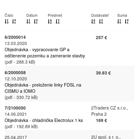
Číslo
Dátum
Predmet
Dodávateľ
Suma
6/2000014
257 €
13.03.2020
Objednávka - vypracovanie GP a
odčlenenie pozemku a zameranie stavby
(pdf - 288.3 kB)
6/2000058
39.83 €
12.10.2020
Objednávka - preloženie linky FDSL na
CISMU a IOMO
(pdf - 330.72 kB)
7/2100050
2Traders CZ s.r.o.,
14.06.2021
Praha 2
Objednávka - chladnička Electrolux 1 ks
169 €
(pdf - 192.89 kB)
2U spol. s r. o.,
25.04.2017