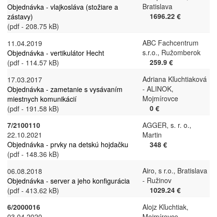
Bratislava
Objednávka - vlajkosláva (stožiare a
1696.22 €
zástavy)
(pdf - 208.75 kB)
ABC Fachcentrum
11.04.2019
s.r.o., Ružomberok
Objednávka - vertikulátor Hecht
259.9 €
(pdf - 114.57 kB)
Adriana Kľuchtiaková
17.03.2017
- ALINOK,
Objednávka - zametanie s vysávaním
Mojmírovce
miestnych komunikácií
0 €
(pdf - 191.58 kB)
7/2100110
AGGER, s. r. o.,
22.10.2021
Martin
Objednávka - prvky na detskú hojdačku
348 €
(pdf - 148.36 kB)
Airo, s r.o., Bratislava
06.08.2018
- Ružinov
Objednávka - server a jeho konfigurácia
1029.24 €
(pdf - 413.62 kB)
6/2000016
Alojz Kľuchtiak,
03.04.2020
Mojmírovce