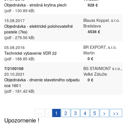
Objednávka - strešná krytina plech
928 €
(pdf - 130.89 kB)
Blauss Koppel, s.r.o.
15.08.2017
Bratislava
Objednávka - elektrické polohovateľné
4536 €
postele (7ks)
(pdf - 279.56 kB)
BR EXPORT, s.r.o.
05.08.2016
Martin
Technické vybavenie VDR 22
0 €
(pdf - 188.85 kB)
7/2100108
BS STAVMONT s.r.o.,
20.10.2021
Veľké Zálužie
Objednávka - drvenie stavebného odpadu
0 €
cca 160 t
(pdf - 181.42 kB)
<<
<
1
2
3
4
5
>
>>
Upozornenie !