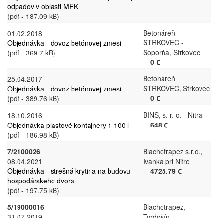
odpadov v oblasti MRK
(pdf - 187.09 kB)
Betonáreň
01.02.2018
ŠTRKOVEC -
Objednávka - dovoz betónovej zmesi
Šoporňa, Štrkovec
(pdf - 369.7 kB)
0 €
Betonáreň
25.04.2017
ŠTRKOVEC, Štrkovec
Objednávka - dovoz betónovej zmesi
0 €
(pdf - 389.76 kB)
BINS, s. r. o. - Nitra
18.10.2016
648 €
Objednávka plastové kontajnery 1 100 l
(pdf - 186.98 kB)
7/2100026
Blachotrapez s.r.o.,
08.04.2021
Ivanka pri Nitre
Objednávka - strešná krytina na budovu
4725.79 €
hospodárskeho dvora
(pdf - 197.75 kB)
5/19000016
Blachotrapez,
31.07.2019
Tvrdošín