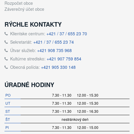
Rozpočet obce
Záverečný účet obce
RÝCHLE KONTAKTY
Klientske centrum:
+421 / 37 / 655 23 70
Sekretariát:
+421 / 37 / 655 23 74
Útvar služieb:
+421 908 735 968
Kultúrne stredisko:
+421 907 759 854
Obecná polícia:
+421 905 330 148
ÚRADNÉ HODINY
PO
7.30 - 11.30 12.00 - 15.30
UT
7.30 - 11.30 12.00 - 15.30
ST
7.30 - 11.30 12.00 - 16.30
ŠT
nestránkový deň
PI
7.30 - 11.30 12.00 - 15.00