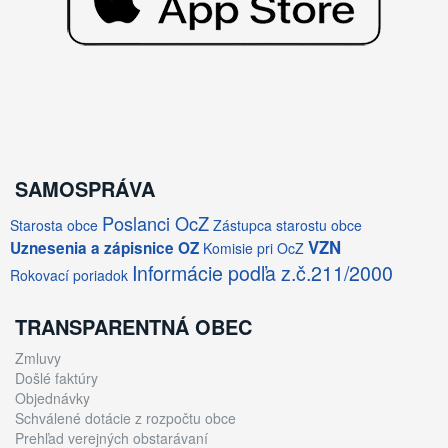
SAMOSPRÁVA
Poslanci OcZ
Starosta obce
Zástupca starostu obce
VZN
Uznesenia a zápisnice OZ
Komisie pri OcZ
Informácie podľa z.č.211/2000
Rokovací poriadok
TRANSPARENTNÁ OBEC
Zmluvy
Došlé faktúry
Objednávky
Schválené dotácie z rozpočtu obce
Prehľad verejných obstarávaní