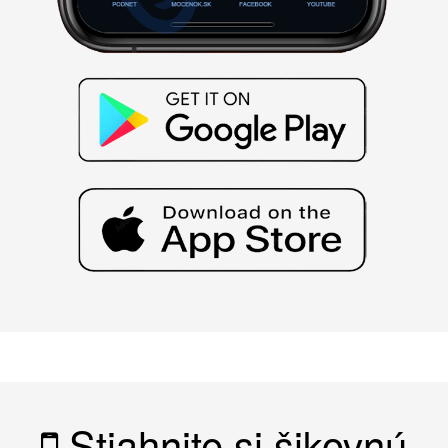
Stiahnite si šikovnú