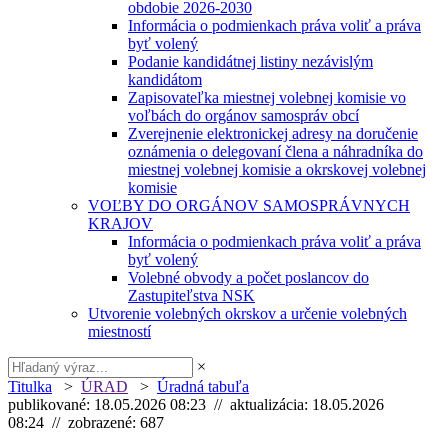
obdobie 2026-2030
Informácia o podmienkach práva voliť a práva
byť volený
Podanie kandidátnej listiny nezávislým
kandidátom
Zapisovateľka miestnej volebnej komisie vo
voľbách do orgánov samospráv obcí
Zverejnenie elektronickej adresy na doručenie
oznámenia o delegovaní člena a náhradníka do
miestnej volebnej komisie a okrskovej volebnej
komisie
VOĽBY DO ORGÁNOV SAMOSPRÁVNYCH
KRAJOV
Informácia o podmienkach práva voliť a práva
byť volený
Volebné obvody a počet poslancov do
Zastupiteľstva NSK
Utvorenie volebných okrskov a určenie volebných
miestností
×
Titulka
>
ÚRAD
>
Úradná tabuľa
publikované: 18.05.2026 08:23 // aktualizácia: 18.05.2026
08:24 // zobrazené: 687