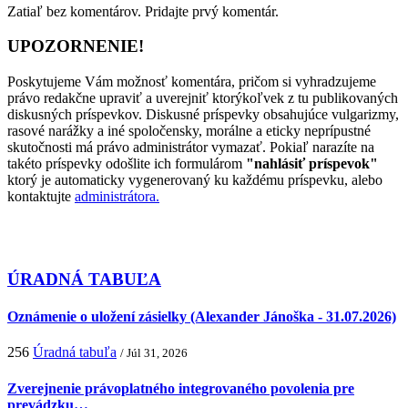
Zatiaľ bez komentárov. Pridajte prvý komentár.
UPOZORNENIE!
Poskytujeme Vám možnosť komentára, pričom si vyhradzujeme
právo redakčne upraviť a uverejniť ktorýkoľvek z tu publikovaných
diskusných príspevkov. Diskusné príspevky obsahujúce vulgarizmy,
rasové narážky a iné spoločensky, morálne a eticky neprípustné
skutočnosti má právo administrátor vymazať. Pokiaľ narazíte na
takéto príspevky odošlite ich formulárom
"nahlásiť príspevok"
ktorý je automaticky vygenerovaný ku každému príspevku, alebo
kontaktujte
administrátora.
ÚRADNÁ TABUĽA
Oznámenie o uložení zásielky (Alexander Jánoška - 31.07.2026)
256
Úradná tabuľa
/ Júl 31, 2026
Zverejnenie právoplatného integrovaného povolenia pre
prevádzku…