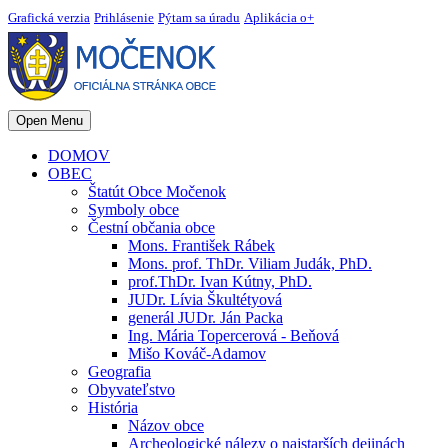
Grafická verzia
Prihlásenie
Pýtam sa úradu
Aplikácia o+
Open Menu
DOMOV
OBEC
Štatút Obce Močenok
Symboly obce
Čestní občania obce
Mons. František Rábek
Mons. prof. ThDr. Viliam Judák, PhD.
prof.ThDr. Ivan Kútny, PhD.
JUDr. Lívia Škultétyová
generál JUDr. Ján Packa
Ing. Mária Topercerová - Beňová
Mišo Kováč-Adamov
Geografia
Obyvateľstvo
História
Názov obce
Archeologické nálezy o najstarších dejinách