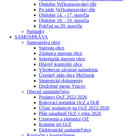
Obdobie Veľkomoravskej ríše
Po páde Veľkomoravskej ríše
Obdobie 14. - 17. storočia
Obdobie 18. - 19. storočia
Pohľad na 20. storočie
Pamiatky
SAMOSPRÁVA
Samospráva obce
Starosta obce
Zástupca starostu obce
Sekretariát starostu obce
Hlavný kontrolór obce
Všeobecne záväzné nariadenia
Územný plán obce Močenok
Strategické dokumenty
Družobné mesto Vracov
Obecné zastupiteľstvo
Poslanci OcZ 2022-2026
Rokovací poriadok OcZ a OcR
Účasť poslancov na OcZ 2022-2026
Plán zasadnutí OcZ v roku 2026
Uznesenia a zápisnice OZ
Komisie pri OcZ
Elektronické zastupiteľstvo
Rozpočet a hospodárenie