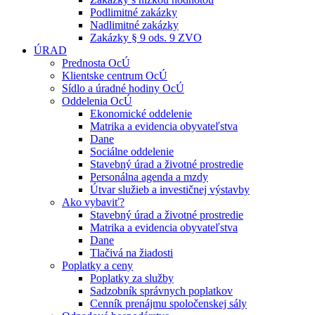
Podlimitné zakázky
Nadlimitné zakázky
Zakázky § 9 ods. 9 ZVO
ÚRAD
Prednosta OcÚ
Klientske centrum OcÚ
Sídlo a úradné hodiny OcÚ
Oddelenia OcÚ
Ekonomické oddelenie
Matrika a evidencia obyvateľstva
Dane
Sociálne oddelenie
Stavebný úrad a životné prostredie
Personálna agenda a mzdy
Útvar služieb a investičnej výstavby
Ako vybaviť?
Stavebný úrad a životné prostredie
Matrika a evidencia obyvateľstva
Dane
Tlačivá na žiadosti
Poplatky a ceny
Poplatky za služby
Sadzobník správnych poplatkov
Cenník prenájmu spoločenskej sály