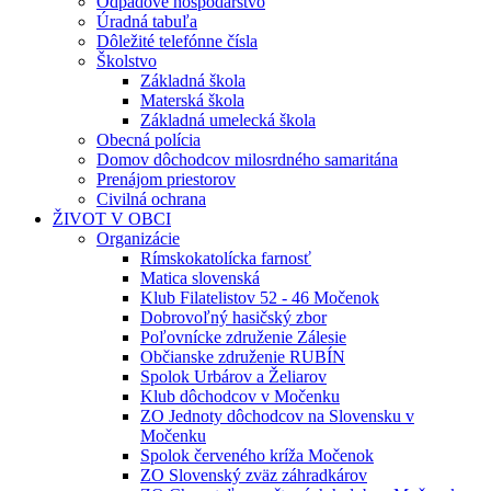
Odpadové hospodárstvo
Úradná tabuľa
Dôležité telefónne čísla
Školstvo
Základná škola
Materská škola
Základná umelecká škola
Obecná polícia
Domov dôchodcov milosrdného samaritána
Prenájom priestorov
Civilná ochrana
ŽIVOT V OBCI
Organizácie
Rímskokatolícka farnosť
Matica slovenská
Klub Filatelistov 52 - 46 Močenok
Dobrovoľný hasičský zbor
Poľovnícke združenie Zálesie
Občianske združenie RUBÍN
Spolok Urbárov a Želiarov
Klub dôchodcov v Močenku
ZO Jednoty dôchodcov na Slovensku v
Močenku
Spolok červeného kríža Močenok
ZO Slovenský zväz záhradkárov