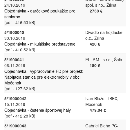
24.10.2019
spol. s r.o., Žilina
Objednávka - darčekové poukážke pre
2738 €
seniorov
(pdf - 416.53 kB)
5/1900040
Divadlo na hojdačke,
30.10.2019
o.z., Žilina
Objednávka - mikulášske predstavenie
420 €
(pdf - 416.52 kB)
5/1900041
EL. P.M., s.r.o., Šaľa
06.11.2019
180 €
Objednávka - vypracovanie PD pre projekt:
Nabíjacia stanica pre elektromobily v obci
Močenok
(pdf - 127.62 kB)
5/19000042
Ivan Blažo - IBEX,
15.11.2019
Močenok
Objednávka - čistenie športovej haly
479.04 €
(pdf - 412.28 kB)
5/19000043
Gabriel Bleho PC-