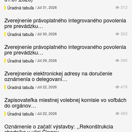
312
Úradná tabuľa
/ Júl 31, 2026
Zverejnenie právoplatného integrovaného povolenia
pre prevádzku…
302
Úradná tabuľa
/ Júl 30, 2026
Zverejnenie právoplatného integrovaného povolenia
pre prevádzku…
340
Úradná tabuľa
/ Júl 29, 2026
Zverejnenie elektronickej adresy na doručenie
oznámenia o delegovaní…
476
Úradná tabuľa
/ Júl 22, 2026
Zapisovateľka miestnej volebnej komisie vo voľbách
do orgánov…
493
Úradná tabuľa
/ Júl 22, 2026
Oznámenie o začatí výstavby: ,,Rekonštrukcia
chodníka v ulici Čingov