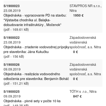
5/1900023
STAVPROS NR s.r.o.,
23.08.2019
Nitra
Objednávka - vypracovanie PD na stavbu:
1950 €
"Výstavba chodníka ul. Balajka-
dobudovanie infraštruktúry , Močenok"
(pdf - 169.61 kB)
5/1900022
Západoslovenská
23.08.2019
vodárenská
Objednávka - zriadenie vodovodnej prípojky
spoločnosť, a.s. Nitra
pre stavebníka: Jána Kukučku
0 €
(pdf - 156 kB)
5/1900026
Západoslovenská
09.09.2019
vodárenská
Objednávka - realizácia vodovodného
spoločnosť, a.s. Nitra
odbočenia pre stavebníka: Benjamín Boháč
0 €
(pdf - 151.21 kB)
5/1900025
TÓTH s .r.o., Nitra
09.09.2019
847 €
Objednávka - pivné sety v počte 10 ks
(pdf - 149.25 kB)