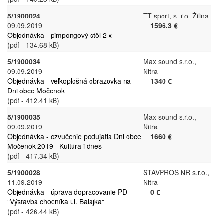
5/1900024
TT sport, s. r.o. Žilina
09.09.2019
1596.3 €
Objednávka - pimpongový stôl 2 x
(pdf - 134.68 kB)
5/1900034
Max sound s.r.o.,
09.09.2019
Nitra
Objednávka - veľkoplošná obrazovka na
1340 €
Dni obce Močenok
(pdf - 412.41 kB)
5/1900035
Max sound s.r.o.,
09.09.2019
Nitra
Objednávka - ozvučenie podujatia Dni obce
1660 €
Močenok 2019 - Kultúra i dnes
(pdf - 417.34 kB)
5/1900028
STAVPROS NR s.r.o.,
11.09.2019
Nitra
Objednávka - úprava dopracovanie PD
0 €
"Výstavba chodníka ul. Balajka"
(pdf - 426.44 kB)