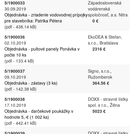
5/1900033
Západoslovenská
30.09.2019
vodárenská
Objednávka - zriadenie vodovodnej prípojky
spoločnosť, a.s. Nitra
pre stavebníka: Patrika Pétera
0 €
(pdf - 438.14 kB)
5/1900036
EkoDEA & Stefan,
02.10.2019
s.r.o., Bratislava
Objednávka - pultové panely Ponávka v
2316 €
počte 10 ks
(pdf - 133.4 kB)
5/1900037
Signo, s.r.o.,
09.10.2019
Ružomberok
Objednávka - zástavy (3 ks)
364.56 €
(pdf - 142.38 kB)
5/1900038
DOXX - stravné lístky
17.10.2019
spol. s r.o., Žilina
Objednávka - darčekové poukážky v
5023 €
hodnote 5,-€ (1 002 ks)
(pdf - 442.41 kB)
5/1900039
DOXX - stravné lístky