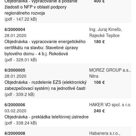
Objednávka - vypracovanie a podanie
400 €
žiadosti o NFP v oblasti podpory
regionálneho rozvoja
(pdf - 147.22 kB)
6/2000004
Ing. Juraj Kmeťo,
28.01.2020
Rajecké Teplice
Objednávka - vypracovanie energetického
180 €
certifikátu na stavbu: Stavebné úpravy
bytového domu - 4 b.j. Rokošová
(pdf - 328.01 kB)
6/2000005
MOREZ GROUP a.s.,
28.01.2020
Nitra
Objednávka - rozdelenie EZS (elektronický
106 €
zabezpečovací systém) na jednotlivé časti
(pdf - 339.2 kB)
6/2000006
HAKER VO spol. s r.o.
03.02.2020
240 €
Objednávka - prekládka telefónnej ústredne
(pdf - 338.24 kB)
6/2000008
Habanera s.r.o.,