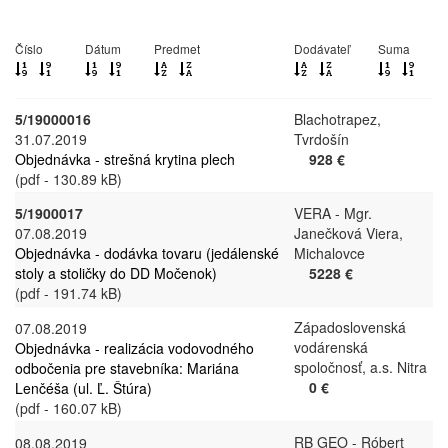
Číslo
Dátum
Predmet
Dodávateľ
Suma
5/19000016
Blachotrapez,
31.07.2019
Tvrdošín
Objednávka - strešná krytina plech
928 €
(pdf - 130.89 kB)
5/1900017
VERA - Mgr.
07.08.2019
Janečková Viera,
Objednávka - dodávka tovaru (jedálenské
Michalovce
stoly a stoličky do DD Močenok)
5228 €
(pdf - 191.74 kB)
Západoslovenská
07.08.2019
vodárenská
Objednávka - realizácia vodovodného
spoločnosť, a.s. Nitra
odbočenia pre stavebníka: Mariána
0 €
Lenčéša (ul. Ľ. Štúra)
(pdf - 160.07 kB)
RB GEO - Róbert
08.08.2019