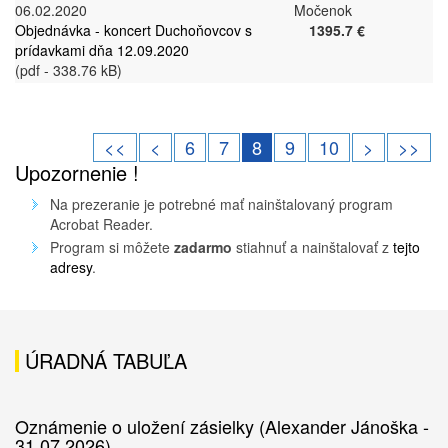
06.02.2020
Močenok
Objednávka - koncert Duchoňovcov s
1395.7 €
prídavkami dňa 12.09.2020
(pdf - 338.76 kB)
<<
<
6
7
8
9
10
>
>>
Upozornenie !
Na prezeranie je potrebné mať nainštalovaný program
Acrobat Reader.
Program si môžete
zadarmo
stiahnuť a nainštalovať z
tejto
adresy
.
ÚRADNÁ TABUĽA
Oznámenie o uložení zásielky (Alexander Jánoška -
31.07.2026)