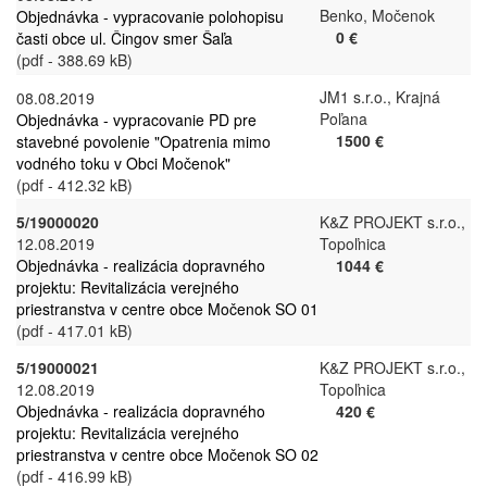
Benko, Močenok
Objednávka - vypracovanie polohopisu
0 €
časti obce ul. Čingov smer Šaľa
(pdf - 388.69 kB)
JM1 s.r.o., Krajná
08.08.2019
Poľana
Objednávka - vypracovanie PD pre
1500 €
stavebné povolenie "Opatrenia mimo
vodného toku v Obci Močenok"
(pdf - 412.32 kB)
5/19000020
K&Z PROJEKT s.r.o.,
12.08.2019
Topoľnica
Objednávka - realizácia dopravného
1044 €
projektu: Revitalizácia verejného
priestranstva v centre obce Močenok SO 01
(pdf - 417.01 kB)
5/19000021
K&Z PROJEKT s.r.o.,
12.08.2019
Topoľnica
Objednávka - realizácia dopravného
420 €
projektu: Revitalizácia verejného
priestranstva v centre obce Močenok SO 02
(pdf - 416.99 kB)