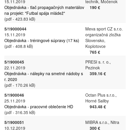
15.11.2019
technik, Močenok
Objednávka - tlač propagačných materiálov
190 €
na projekt: "Futbal spája mládež"
(pdf - 423.83 kB)
5/19000044
Meva sport CZ s.r.o.
15.11.2019
organizačná zložka
Objednávka - tréningové súpravy (17 ks)
Slovensko,
(pdf - 408.8 kB)
Koplotovce
765 €
5/1900045
PRESI s. r. o.,
22.11.2019
Pezinok
Objednávka - nálepky na smetné nádoby s
359.16 €
r. 2020
(pdf - 170.26 kB)
5/1900046
Octan Plus s.r.o.,
25.11.2019
Horné Saliby
Objednávka - pracovné oblečenie HD
943.48 €
(pdf - 316.35 kB)
5/1900051
MIBRA s.r.o., Nitra
10.12.2019
300 €