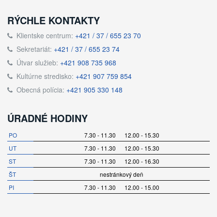
RÝCHLE KONTAKTY
Klientske centrum:
+421 / 37 / 655 23 70
Sekretariát:
+421 / 37 / 655 23 74
Útvar služieb:
+421 908 735 968
Kultúrne stredisko:
+421 907 759 854
Obecná polícia:
+421 905 330 148
ÚRADNÉ HODINY
PO
7.30 - 11.30 12.00 - 15.30
UT
7.30 - 11.30 12.00 - 15.30
ST
7.30 - 11.30 12.00 - 16.30
ŠT
nestránkový deň
PI
7.30 - 11.30 12.00 - 15.00