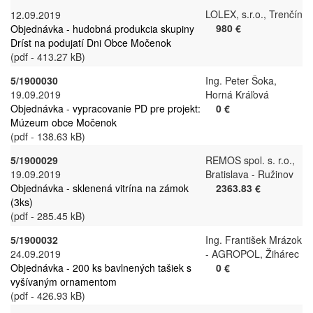
LOLEX, s.r.o., Trenčín
12.09.2019
980 €
Objednávka - hudobná produkcia skupiny
Dríst na podujatí Dni Obce Močenok
(pdf - 413.27 kB)
5/1900030
Ing. Peter Šoka,
19.09.2019
Horná Kráľová
Objednávka - vypracovanie PD pre projekt:
0 €
Múzeum obce Močenok
(pdf - 138.63 kB)
5/1900029
REMOS spol. s. r.o.,
19.09.2019
Bratislava - Ružinov
Objednávka - sklenená vitrína na zámok
2363.83 €
(3ks)
(pdf - 285.45 kB)
5/1900032
Ing. František Mrázok
24.09.2019
- AGROPOL, Žihárec
Objednávka - 200 ks bavlnených tašiek s
0 €
vyšívaným ornamentom
(pdf - 426.93 kB)