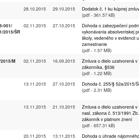
28.10.2015
29.10.2015
Dodatok č. 1 ku kúpnej zmlu
(pdf - 361.57 kB)
8-001/
02.11.2015
27.10.2015
Dohoda o zabezpečení pod
1/2015/ŠR
vykonávania absolventskej p
školy, vedeného v evidencii
zamestnanie
(pdf - 1.57 MB)
/2015/M
02.11.2015
16.09.2015
Zmluva o dielo uzatvorená v
zákonníka, §536
(pdf - 1.22 MB)
13.11.2015
27.10.2015
Dohoda č. 255/§ 52a/2015/
(pdf - 2.31 MB)
13.11.2015
21.10.2015
Zmluva o dielo uzatvorená v
nasl. zákona č. 513/1991 Z
zákonník v platnom znení
(pdf - 657.31 kB)
20.11.2015
13.11.2015
Dohoda o úhrade nájomného 