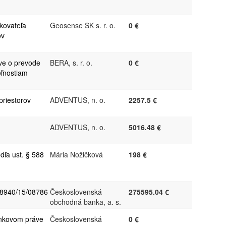
kovateľa
Geosense SK s. r. o.
0 €
ov
ve o prevode
BERA, s. r. o.
0 €
eľnostiam
riestorov
ADVENTUS, n. o.
2257.5 €
ADVENTUS, n. o.
5016.48 €
ľa ust. § 588
Mária Nožičková
198 €
 8940/15/08786
Československá
275595.04 €
obchodná banka, a. s.
nkovom práve
Československá
0 €