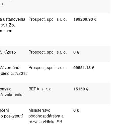
ka
ľa ustanovenia
Prospect, spol. s r. o.
199209.93 €
1991 Zb.
m znení
č. 7/2015
Prospect, spol. s r. o.
0 €
 Záverečné
Prospect, spol. s r. o.
99551.18 €
dielo č. 7/2015
zmysle
BERA, s. r. o.
15150 €
bč. zákonníka
nčení
Ministerstvo
0 €
o poskytnutí
pôdohospdárstva a
rozvoja vidieka SR