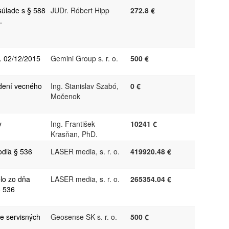
súlade s § 588
JUDr. Róbert Hipp
272.8 €
.
č. 02/12/2015
Gemini Group s. r. o.
500 €
dení vecného
Ing. Stanislav Szabó,
0 €
Močenok
y
Ing. František
10241 €
Krasňan, PhD.
odľa § 536
LASER media, s. r. o.
419920.48 €
lo zo dňa
LASER media, s. r. o.
265354.04 €
§ 536
ie servisných
Geosense SK s. r. o.
500 €