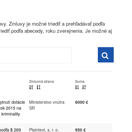
vy. Zmluvy je možné triediť a prehľadávať podľa
riediť podľa abecedy, roku zverejnenia. Je možné aj
Zmluvná strana
Suma
tnutí dotácie
Ministerstvo vnútra
6000 €
rok 2015 na
SR
kriminality
podľa § 269
Plaintext, s. r. o.
950 €