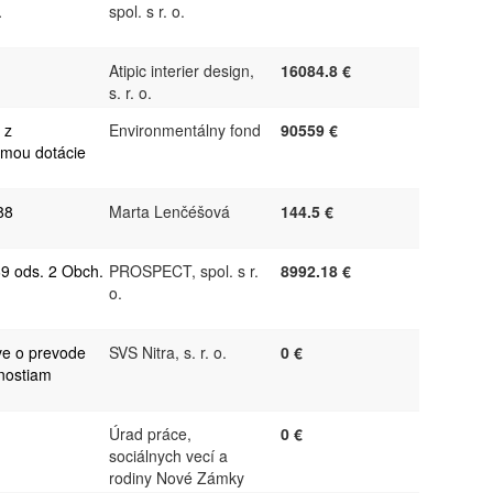
.
spol. s r. o.
Atipic interier design,
16084.8 €
s. r. o.
 z
Environmentálny fond
90559 €
rmou dotácie
88
Marta Lenčéšová
144.5 €
9 ods. 2 Obch.
PROSPECT, spol. s r.
8992.18 €
o.
ve o prevode
SVS Nitra, s. r. o.
0 €
ľnostiam
Úrad práce,
0 €
sociálnych vecí a
rodiny Nové Zámky