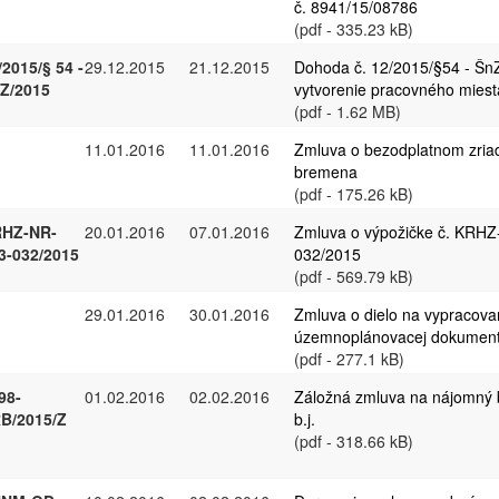
č. 8941/15/08786
(pdf - 335.23 kB)
/2015/§ 54 -
29.12.2015
21.12.2015
Dohoda č. 12/2015/§54 - Šn
Z/2015
vytvorenie pracovného miest
(pdf - 1.62 MB)
11.01.2016
11.01.2016
Zmluva o bezodplatnom zria
bremena
(pdf - 175.26 kB)
HZ-NR-
20.01.2016
07.01.2016
Zmluva o výpožičke č. KRH
3-032/2015
032/2015
(pdf - 569.79 kB)
29.01.2016
30.01.2016
Zmluva o dielo na vypracova
územnoplánovacej dokument
(pdf - 277.1 kB)
98-
01.02.2016
02.02.2016
Záložná zmluva na nájomný 
B/2015/Z
b.j.
(pdf - 318.66 kB)