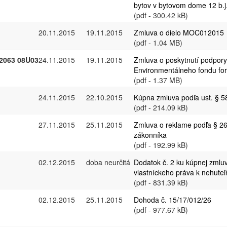
bytov v bytovom dome 12 b.j
(pdf - 300.42 kB)
20.11.2015
19.11.2015
Zmluva o dielo MOC012015
(pdf - 1.04 MB)
2063 08U03
24.11.2015
19.11.2015
Zmluva o poskytnutí podpory
Environmentálneho fondu fo
(pdf - 1.37 MB)
24.11.2015
22.10.2015
Kúpna zmluva podľa ust. § 5
(pdf - 214.09 kB)
27.11.2015
25.11.2015
Zmluva o reklame podľa § 26
zákonníka
(pdf - 192.99 kB)
02.12.2015
doba neurčitá
Dodatok č. 2 ku kúpnej zmlu
vlastníckeho práva k nehute
(pdf - 831.39 kB)
02.12.2015
25.11.2015
Dohoda č. 15/17/012/26
(pdf - 977.67 kB)