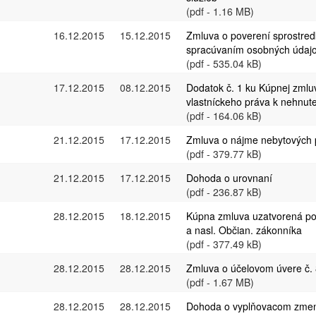
(pdf - 1.16 MB)
16.12.2015
15.12.2015
Zmluva o poverení sprostred
spracúvaním osobných údaj
(pdf - 535.04 kB)
17.12.2015
08.12.2015
Dodatok č. 1 ku Kúpnej zmlu
vlastníckeho práva k nehnut
(pdf - 164.06 kB)
21.12.2015
17.12.2015
Zmluva o nájme nebytových p
(pdf - 379.77 kB)
21.12.2015
17.12.2015
Dohoda o urovnaní
(pdf - 236.87 kB)
28.12.2015
18.12.2015
Kúpna zmluva uzatvorená pod
a nasl. Občian. zákonníka
(pdf - 377.49 kB)
28.12.2015
28.12.2015
Zmluva o účelovom úvere č.
(pdf - 1.67 MB)
28.12.2015
28.12.2015
Dohoda o vyplňovacom zme