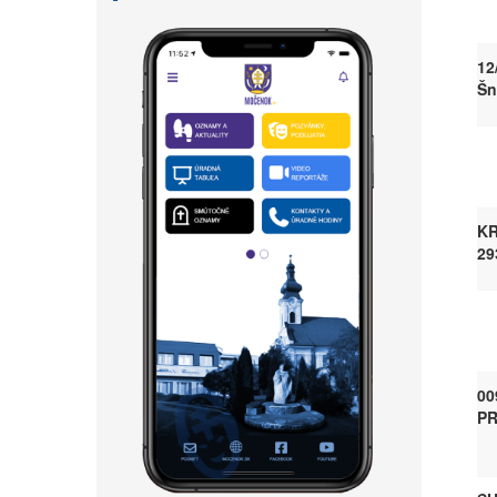
12
Šn
KR
29
00
PR