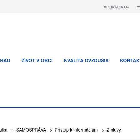
APLIKÁCIA O+
P
RAD
ŽIVOT V OBCI
KVALITA OVZDUŠIA
KONTAK
ulka
>
SAMOSPRÁVA
>
Prístup k informáciám
>
Zmluvy