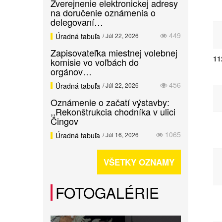
Zverejnenie elektronickej adresy
na doručenie oznámenia o
delegovaní…
449
Úradná tabuľa
/ Júl 22, 2026
Zapisovateľka miestnej volebnej
11
komisie vo voľbách do
orgánov…
456
Úradná tabuľa
/ Júl 22, 2026
Oznámenie o začatí výstavby:
,,Rekonštrukcia chodníka v ulici
Čingov
1065
Úradná tabuľa
/ Júl 16, 2026
VŠETKY OZNAMY
FOTOGALÉRIE