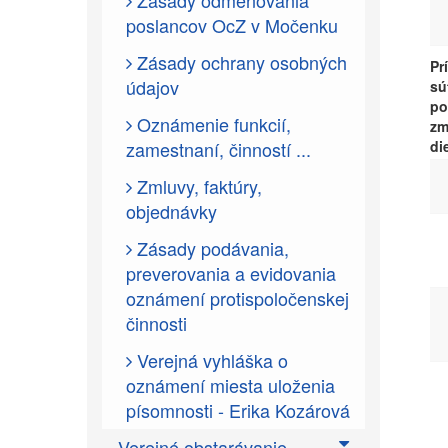
Zásady odmeňovania
poslancov OcZ v Močenku
Zásady ochrany osobných
Pr
údajov
sú
po
Oznámenie funkcií,
zm
zamestnaní, činností ...
di
Zmluvy, faktúry,
objednávky
Zásady podávania,
preverovania a evidovania
oznámení protispoločenskej
činnosti
Verejná vyhláška o
oznámení miesta uloženia
písomnosti - Erika Kozárová
Verejné obstarávanie