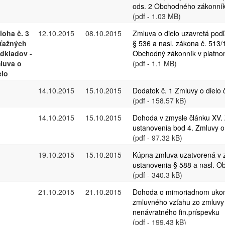
ods. 2 Obchodného zákonní
(pdf - 1.03 MB)
íloha č. 3
12.10.2015
08.10.2015
Zmluva o dielo uzavretá pod
ťažných
§ 536 a nasl. zákona č. 513/
dkladov -
Obchodný zákonník v platno
luva o
(pdf - 1.1 MB)
elo
14.10.2015
15.10.2015
Dodatok č. 1 Zmluvy o dielo 
(pdf - 158.57 kB)
14.10.2015
15.10.2015
Dohoda v zmysle článku XV.
ustanovenia bod 4. Zmluvy o 
(pdf - 97.32 kB)
19.10.2015
15.10.2015
Kúpna zmluva uzatvorená v 
ustanovenia § 588 a nasl. O
(pdf - 340.3 kB)
21.10.2015
21.10.2015
Dohoda o mimoriadnom uko
zmluvného vzťahu zo zmluvy 
nenávratného fin.príspevku
(pdf - 199.43 kB)