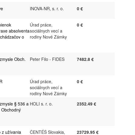
ve
INOVA-NR, s. r. o.
0 €
mienok
Úrad práce,
0 €
raxe absolventa
sociálnych vecí a
 uchádzačov o
rodiny Nové Zámky
 zmysle Obch.
Peter Filo - FIDES
7482.8 €
ŠR
Úrad práce,
0 €
sociálnych vecí a
rodiny Nové Zámky
 zmysle § 536 a
HOLI s. r. o.
2352.49 €
b. Obchodný
z užívania
ČENTÉŠ Slovakia,
23729.95 €