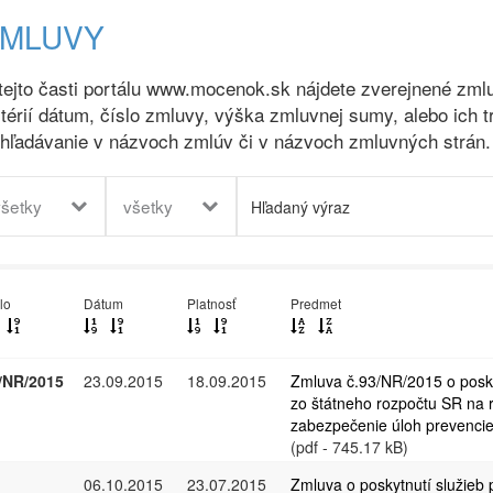
ZMLUVY
tejto časti portálu www.mocenok.sk nájdete zverejnené zmlu
itérií dátum, číslo zmluvy, výška zmluvnej sumy, alebo ich t
hľadávanie v názvoch zmlúv či v názvoch zmluvných strán.
všetky
všetky
lo
Dátum
Platnosť
Predmet
/NR/2015
23.09.2015
18.09.2015
Zmluva č.93/NR/2015 o posky
zo štátneho rozpočtu SR na 
zabezpečenie úloh prevencie 
(pdf - 745.17 kB)
06.10.2015
23.07.2015
Zmluva o poskytnutí služieb 