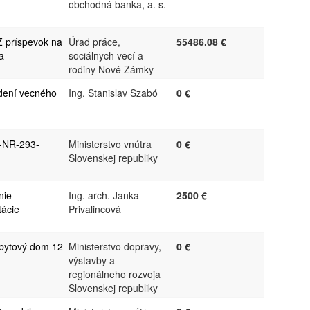
obchodná banka, a. s.
Z príspevok na
Úrad práce,
55486.08 €
a
sociálnych vecí a
rodiny Nové Zámky
dení vecného
Ing. Stanislav Szabó
0 €
Z-NR-293-
Ministerstvo vnútra
0 €
Slovenskej republiky
nie
Ing. arch. Janka
2500 €
ácie
Privalincová
bytový dom 12
Ministerstvo dopravy,
0 €
výstavby a
regionálneho rozvoja
Slovenskej republiky