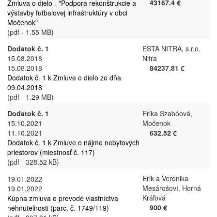
43167.4 €
Zmluva o dielo - "Podpora rekonštrukcie a
výstavby futbalovej infraštruktúry v obci
Močenok"
(pdf - 1.55 MB)
Dodatok č. 1
ESTA NITRA, s.r.o.
15.08.2018
Nitra
15.08.2018
84237.81 €
Dodatok č. 1 k Zmluve o dielo zo dňa
09.04.2018
(pdf - 1.29 MB)
Dodatok č. 1
Erika Szabóová,
15.10.2021
Močenok
11.10.2021
632.52 €
Dodatok č. 1 k Zmluve o nájme nebytových
priestorov (miestnosť č. 117)
(pdf - 328.52 kB)
Erik a Veronika
19.01.2022
Mesárošoví, Horná
19.01.2022
Kráľová
Kúpna zmluva o prevode vlastníctva
900 €
nehnuteľnosti (parc. č. 1749/119)