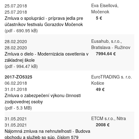
Eva Eisellová,
25.07.2018
Močenok
25.07.2018
5 €
Zmluva o spolupráci - príprava jedla pre
účastníkov festivalu Gorazdov Močenok
(pdf - 690.95 kB)
Eusahub, s.r.o.,
28.02.2020
Bratislava - Ružinov
28.02.2020
7994.64 €
Zmluva o dielo - Modernizácia osvetlenia v
základnej škole
(pdf - 994.47 kB)
2017-ZO5325
EuroTRADING s. r.o.
06.02.2018
Košice
31.01.2018
49 €
Zmluva o zabezpečení výkonu činnosti
zodpovednej osoby
(pdf - 5.3 MB)
ETCM s.r.o., Nitra
31.05.2021
2008 €
31.05.2021
Nájomná zmluva na nehnuteľnosti - Budova
obchodu a služieb so súp. číslom 579