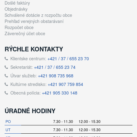
Došlé faktúry
Objednávky
Schválené dotácie z rozpočtu obce
Prehľad verejných obstarávaní
Rozpočet obce
Záverečný účet obce
RÝCHLE KONTAKTY
Klientske centrum:
+421 / 37 / 655 23 70
Sekretariát:
+421 / 37 / 655 23 74
Útvar služieb:
+421 908 735 968
Kultúrne stredisko:
+421 907 759 854
Obecná polícia:
+421 905 330 148
ÚRADNÉ HODINY
PO
7.30 - 11.30 12.00 - 15.30
UT
7.30 - 11.30 12.00 - 15.30