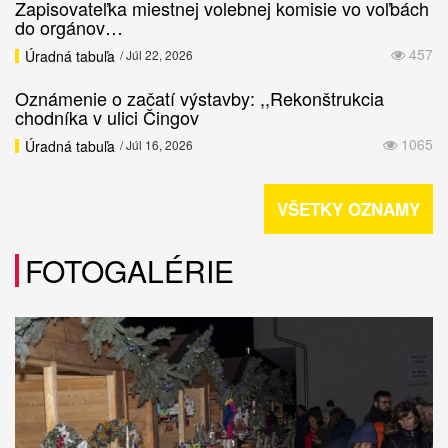
Zapisovateľka miestnej volebnej komisie vo voľbách
do orgánov…
457
Úradná tabuľa
/ Júl 22, 2026
Oznámenie o začatí výstavby: ,,Rekonštrukcia
chodníka v ulici Čingov
1065
Úradná tabuľa
/ Júl 16, 2026
VŠETKY OZNAMY
FOTOGALÉRIE