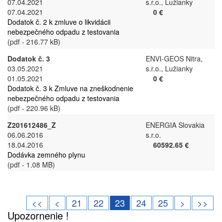
07.04.2021
s.r.o., Lužianky
07.04.2021
0 €
Dodatok č. 2 k zmluve o likvidácii
nebezpečného odpadu z testovania
(pdf - 216.77 kB)
Dodatok č. 3
ENVI-GEOS Nitra,
03.05.2021
s.r.o., Lužianky
01.05.2021
0 €
Dodatok č. 3 k Zmluve na zneškodnenie
nebezpečného odpadu z testovania
(pdf - 220.96 kB)
Z201612486_Z
ENERGIA Slovakia
06.06.2016
s.r.o.
18.04.2016
60592.65 €
Dodávka zemného plynu
(pdf - 1.08 MB)
<<
<
21
22
23
24
25
>
>>
Upozornenie !