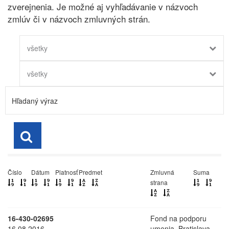
zverejnenia. Je možné aj vyhľadávanie v názvoch
zmlúv či v názvoch zmluvných strán.
všetky
všetky
Číslo
Dátum
Platnosť
Predmet
Zmluvná
Suma
strana
16-430-02695
Fond na podporu
16.08.2016
umenia, Bratislava