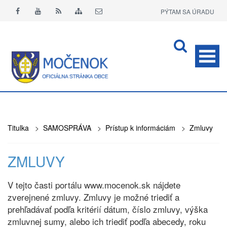
PÝTAM SA ÚRADU
APLIKÁCIA O+
Titulka
>
SAMOSPRÁVA
>
Prístup k informáciám
>
Zmluvy
ZMLUVY
V tejto časti portálu www.mocenok.sk nájdete
zverejnené zmluvy. Zmluvy je možné triediť a
prehľadávať podľa kritérií dátum, číslo zmluvy, výška
zmluvnej sumy, alebo ich triediť podľa abecedy, roku