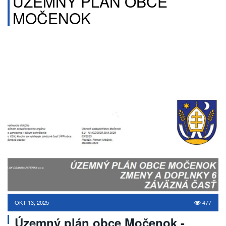
ÚZEMNÝ PLÁN OBCE
MOČENOK
OKT 13, 2025
477
Územný plán obce Močenok -