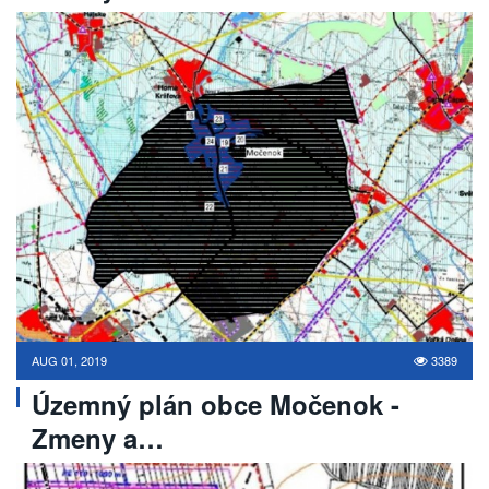
AUG 01, 2019
3389
Územný plán obce Močenok -
Zmeny a…