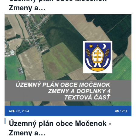
Zmeny a…
APR 02, 2024
1251
Územný plán obce Močenok -
Zmeny a…