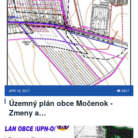
APR 19, 2017
2817
Územný plán obce Močenok -
Zmeny a…