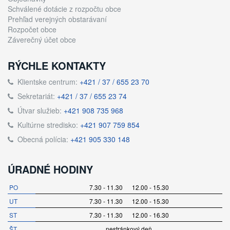
Schválené dotácie z rozpočtu obce
Prehľad verejných obstarávaní
Rozpočet obce
Záverečný účet obce
RÝCHLE KONTAKTY
Klientske centrum:
+421 / 37 / 655 23 70
Sekretariát:
+421 / 37 / 655 23 74
Útvar služieb:
+421 908 735 968
Kultúrne stredisko:
+421 907 759 854
Obecná polícia:
+421 905 330 148
ÚRADNÉ HODINY
PO
7.30 - 11.30 12.00 - 15.30
UT
7.30 - 11.30 12.00 - 15.30
ST
7.30 - 11.30 12.00 - 16.30
ŠT
nestránkový deň