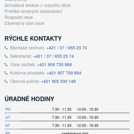
Schválené dotácie z rozpočtu obce
Prehľad verejných obstarávaní
Rozpočet obce
Záverečný účet obce
RÝCHLE KONTAKTY
Klientske centrum:
+421 / 37 / 655 23 70
Sekretariát:
+421 / 37 / 655 23 74
Útvar služieb:
+421 908 735 968
Kultúrne stredisko:
+421 907 759 854
Obecná polícia:
+421 905 330 148
ÚRADNÉ HODINY
PO
7.30 - 11.30 12.00 - 15.30
UT
7.30 - 11.30 12.00 - 15.30
ST
7.30 - 11.30 12.00 - 16.30
ŠT
nestránkový deň