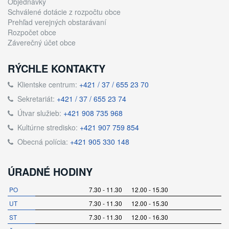
Objednávky
Schválené dotácie z rozpočtu obce
Prehľad verejných obstarávaní
Rozpočet obce
Záverečný účet obce
RÝCHLE KONTAKTY
Klientske centrum:
+421 / 37 / 655 23 70
Sekretariát:
+421 / 37 / 655 23 74
Útvar služieb:
+421 908 735 968
Kultúrne stredisko:
+421 907 759 854
Obecná polícia:
+421 905 330 148
ÚRADNÉ HODINY
PO
7.30 - 11.30 12.00 - 15.30
UT
7.30 - 11.30 12.00 - 15.30
ST
7.30 - 11.30 12.00 - 16.30