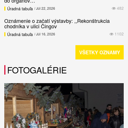
do orgánov…
482
Úradná tabuľa
/ Júl 22, 2026
Oznámenie o začatí výstavby: ,,Rekonštrukcia
chodníka v ulici Čingov
1102
Úradná tabuľa
/ Júl 16, 2026
VŠETKY OZNAMY
FOTOGALÉRIE