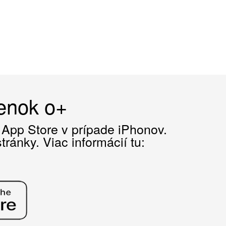
čenok o+
z App Store v prípade iPhonov.
ránky. Viac informácií tu: