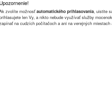
Upozornenie!
Ak zvolíte možnosť
, uistite 
automatického prihlasovania
prihlasujete len Vy, a nikto nebude využívať služby moce
zapínať na cudzích počítačoch a ani na verejných miestach a