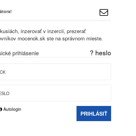
átora!
usiách, inzerovať v inzercii, prezerať
vštevníkov mocenok.sk ste na správnom mieste.
? heslo
sické prihlásenie
Autologin
PRIHLÁSIŤ