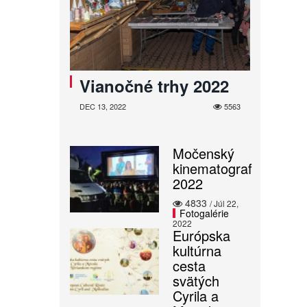
Vianočné trhy 2022
DEC 13, 2022
5563
Močenský
kinematograf
2022
4833
/ Júl 22,
Fotogalérie
2022
Európska
kultúrna
cesta
svätých
Cyrila a