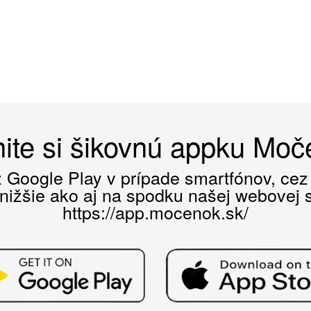
ite si šikovnú appku Mo
ez Google Play v prípade smartfónov, ce
 nižšie ako aj na spodku našej webovej st
https://app.mocenok.sk/