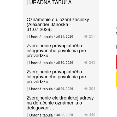
ÚRADNÁ TABUĽA
Oznámenie o uložení zásielky
(Alexander Jánoška -
31.07.2026)
257
Úradná tabuľa
/ Júl 31, 2026
Zverejnenie právoplatného
integrovaného povolenia pre
prevádzku…
243
Úradná tabuľa
/ Júl 30, 2026
Zverejnenie právoplatného
integrovaného povolenia pre
prevádzku…
304
Úradná tabuľa
/ Júl 29, 2026
Zverejnenie elektronickej adresy
na doručenie oznámenia o
delegovaní…
440
Úradná tabuľa
/ Júl 22, 2026