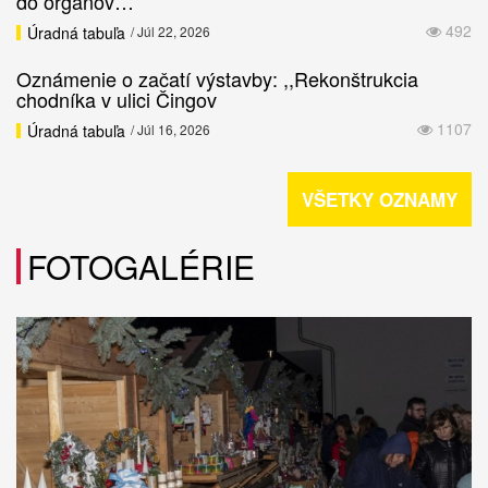
do orgánov…
492
Úradná tabuľa
/ Júl 22, 2026
Oznámenie o začatí výstavby: ,,Rekonštrukcia
chodníka v ulici Čingov
1107
Úradná tabuľa
/ Júl 16, 2026
VŠETKY OZNAMY
FOTOGALÉRIE