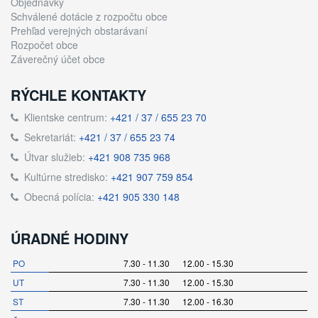
Objednávky
Schválené dotácie z rozpočtu obce
Prehľad verejných obstarávaní
Rozpočet obce
Záverečný účet obce
RÝCHLE KONTAKTY
Klientske centrum:
+421 / 37 / 655 23 70
Sekretariát:
+421 / 37 / 655 23 74
Útvar služieb:
+421 908 735 968
Kultúrne stredisko:
+421 907 759 854
Obecná polícia:
+421 905 330 148
ÚRADNÉ HODINY
PO
7.30 - 11.30 12.00 - 15.30
UT
7.30 - 11.30 12.00 - 15.30
ST
7.30 - 11.30 12.00 - 16.30