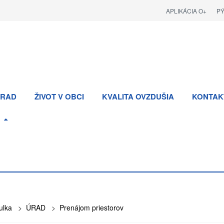
APLIKÁCIA O+
P
RAD
ŽIVOT V OBCI
KVALITA OVZDUŠIA
KONTAK
ulka
>
ÚRAD
>
Prenájom priestorov