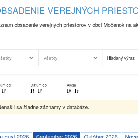
BSADENIE VEREJNÝCH PRIEST
znam obsadenie verejných priestorov v obci Močenok na ak
všetky
všetky
tum od
Dátum do
Akcia
enašli sa žiadne záznamy v databáze.
August 2026
September 2026
Október 2026
Nove