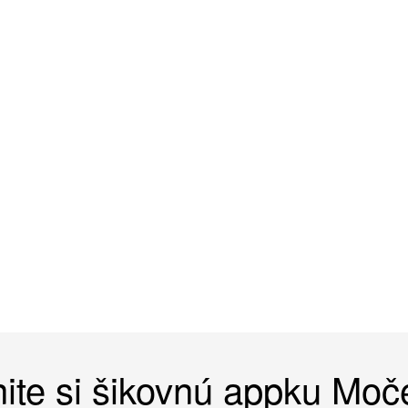
ite si šikovnú appku Mo