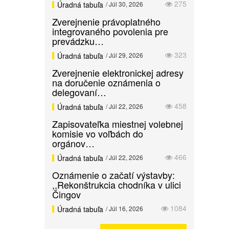
275
Úradná tabuľa
/ Júl 30, 2026
Zverejnenie právoplatného
integrovaného povolenia pre
prevádzku…
323
Úradná tabuľa
/ Júl 29, 2026
Zverejnenie elektronickej adresy
na doručenie oznámenia o
delegovaní…
458
Úradná tabuľa
/ Júl 22, 2026
Zapisovateľka miestnej volebnej
komisie vo voľbách do
orgánov…
466
Úradná tabuľa
/ Júl 22, 2026
Oznámenie o začatí výstavby:
,,Rekonštrukcia chodníka v ulici
Čingov
1084
Úradná tabuľa
/ Júl 16, 2026