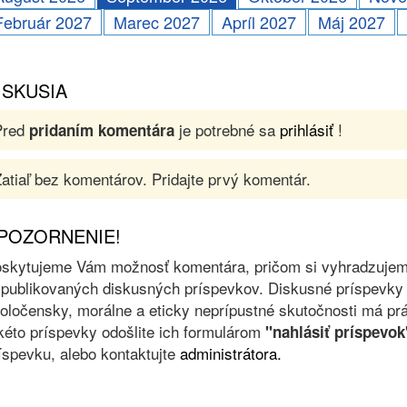
Február 2027
Marec 2027
Apríl 2027
Máj 2027
ISKUSIA
Pred
je potrebné sa
prihlásiť
!
pridaním komentára
atiaľ bez komentárov. Pridajte prvý komentár.
POZORNENIE!
skytujeme Vám možnosť komentára, pričom si vyhradzujeme 
 publikovaných diskusných príspevkov. Diskusné príspevky 
oločensky, morálne a eticky neprípustné skutočnosti má prá
kéto príspevky odošlite ich formulárom
"nahlásiť príspevok
íspevku, alebo kontaktujte
administrátora.