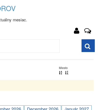
OROV
tuálny mesiac.
Miesto
mber 2026
December 2026
Január 2027