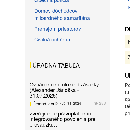
Domov dôchodcov
milosrdného samaritána
Prenájom priestorov
D
Civilná ochrana
Z
ÚRADNÁ TABUĽA
U
Oznámenie o uložení zásielky
Po
(Alexander Jánoška -
tu
31.07.2026)
sp
288
Úradná tabuľa
/ Júl 31, 2026
ta
pr
Zverejnenie právoplatného
integrovaného povolenia pre
prevádzku…