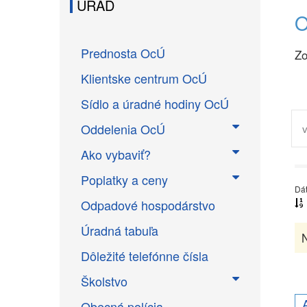
ÚRAD
O
Prednosta OcÚ
Zo
Klientske centrum OcÚ
Sídlo a úradné hodiny OcÚ
Oddelenia OcÚ
Ako vybaviť?
Poplatky a ceny
Dá
Odpadové hospodárstvo
Úradná tabuľa
N
Dôležité telefónne čísla
Školstvo
Obecná polícia