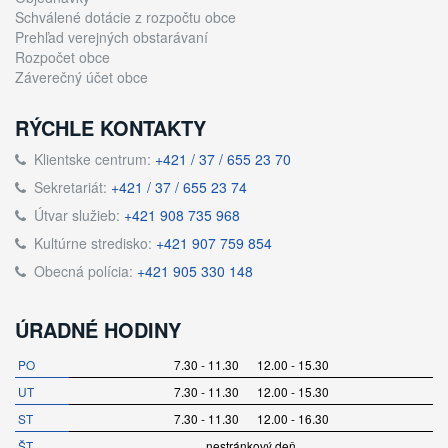
Schválené dotácie z rozpočtu obce
Prehľad verejných obstarávaní
Rozpočet obce
Záverečný účet obce
RÝCHLE KONTAKTY
Klientske centrum:
+421 / 37 / 655 23 70
Sekretariát:
+421 / 37 / 655 23 74
Útvar služieb:
+421 908 735 968
Kultúrne stredisko:
+421 907 759 854
Obecná polícia:
+421 905 330 148
ÚRADNÉ HODINY
PO
7.30 - 11.30 12.00 - 15.30
UT
7.30 - 11.30 12.00 - 15.30
ST
7.30 - 11.30 12.00 - 16.30
ŠT
nestránkový deň