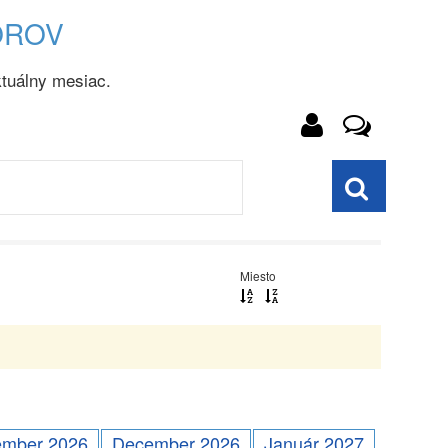
OROV
tuálny mesiac.
Miesto
mber 2026
December 2026
Január 2027