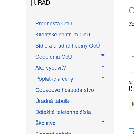
ÚRAD
O
Prednosta OcÚ
Zo
Klientske centrum OcÚ
Sídlo a úradné hodiny OcÚ
Oddelenia OcÚ
Ako vybaviť?
Poplatky a ceny
Dá
Odpadové hospodárstvo
Úradná tabuľa
N
Dôležité telefónne čísla
Školstvo
Obecná polícia