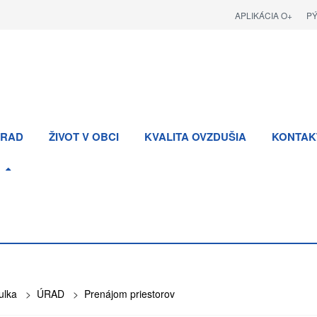
APLIKÁCIA O+
P
RAD
ŽIVOT V OBCI
KVALITA OVZDUŠIA
KONTAK
ulka
>
ÚRAD
>
Prenájom priestorov