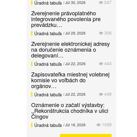
247
Úradná tabuľa
/ Júl 30, 2026
Zverejnenie právoplatného
integrovaného povolenia pre
prevádzku…
306
Úradná tabuľa
/ Júl 29, 2026
Zverejnenie elektronickej adresy
na doručenie oznámenia o
delegovaní…
440
Úradná tabuľa
/ Júl 22, 2026
Zapisovateľka miestnej volebnej
komisie vo voľbách do
orgánov…
448
Úradná tabuľa
/ Júl 22, 2026
Oznámenie o začatí výstavby:
,,Rekonštrukcia chodníka v ulici
Čingov
1058
Úradná tabuľa
/ Júl 16, 2026