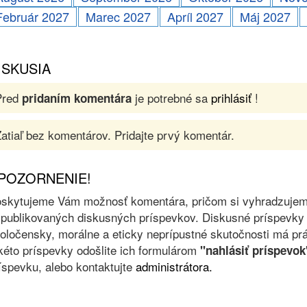
Február 2027
Marec 2027
Apríl 2027
Máj 2027
ISKUSIA
Pred
je potrebné sa
prihlásiť
!
pridaním komentára
atiaľ bez komentárov. Pridajte prvý komentár.
POZORNENIE!
skytujeme Vám možnosť komentára, pričom si vyhradzujeme 
 publikovaných diskusných príspevkov. Diskusné príspevky 
oločensky, morálne a eticky neprípustné skutočnosti má prá
kéto príspevky odošlite ich formulárom
"nahlásiť príspevok
íspevku, alebo kontaktujte
administrátora.