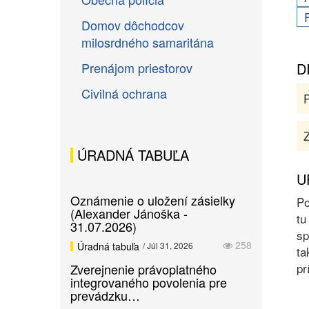
Domov dôchodcov
milosrdného samaritána
Prenájom priestorov
D
Civilná ochrana
Z
ÚRADNÁ TABUĽA
U
Oznámenie o uložení zásielky
Po
(Alexander Jánoška -
tu
31.07.2026)
sp
258
Úradná tabuľa
/ Júl 31, 2026
ta
pr
Zverejnenie právoplatného
integrovaného povolenia pre
prevádzku…