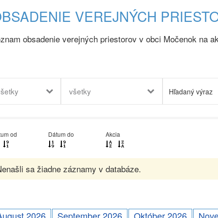
BSADENIE VEREJNÝCH PRIEST
znam obsadenie verejných priestorov v obci Močenok na ak
všetky
všetky
tum od
Dátum do
Akcia
enašli sa žiadne záznamy v databáze.
August 2026
September 2026
Október 2026
Nove