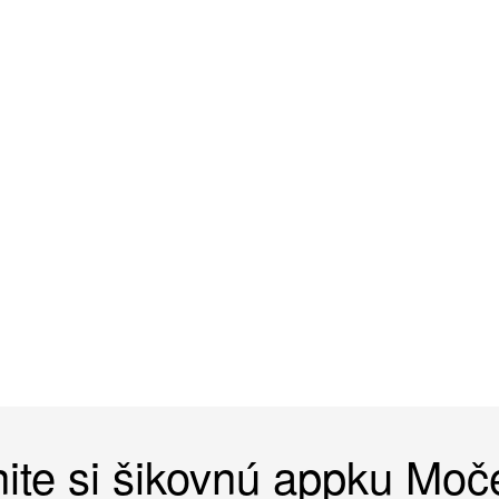
ite si šikovnú appku Mo