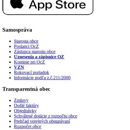
Samospráva
Starosta obce
Poslanci OcZ
Zástupca starostu obce
Uznesenia a zápisnice OZ
Komisie pri OcZ
VZN
Rokovací poriadok
Informácie podľa z.č.211/2000
Transparentná obec
Zmluvy
Došlé faktúry
Objednávky
Schválené dotácie z rozpočtu obce
Prehľad verejných obstarávaní
Rozpočet obce