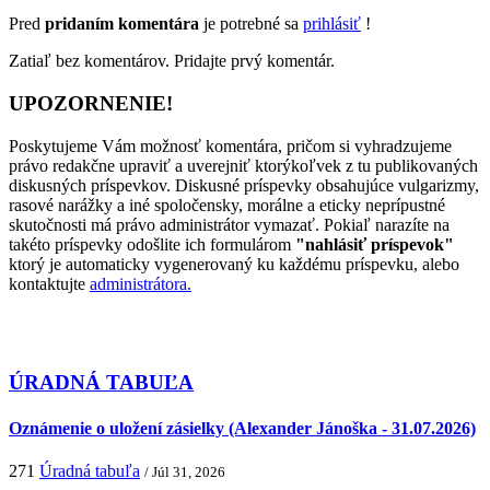
Pred
pridaním komentára
je potrebné sa
prihlásiť
!
Zatiaľ bez komentárov. Pridajte prvý komentár.
UPOZORNENIE!
Poskytujeme Vám možnosť komentára, pričom si vyhradzujeme
právo redakčne upraviť a uverejniť ktorýkoľvek z tu publikovaných
diskusných príspevkov. Diskusné príspevky obsahujúce vulgarizmy,
rasové narážky a iné spoločensky, morálne a eticky neprípustné
skutočnosti má právo administrátor vymazať. Pokiaľ narazíte na
takéto príspevky odošlite ich formulárom
"nahlásiť príspevok"
ktorý je automaticky vygenerovaný ku každému príspevku, alebo
kontaktujte
administrátora.
ÚRADNÁ TABUĽA
Oznámenie o uložení zásielky (Alexander Jánoška - 31.07.2026)
271
Úradná tabuľa
/ Júl 31, 2026