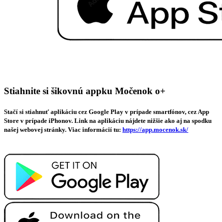
Stiahnite si šikovnú appku Močenok o+
Stačí si stiahnuť aplikáciu cez Google Play v prípade smartfónov, cez App
Store v prípade iPhonov. Link na aplikáciu nájdete nižšie ako aj na spodku
našej webovej stránky. Viac informácií tu:
https://app.mocenok.sk/