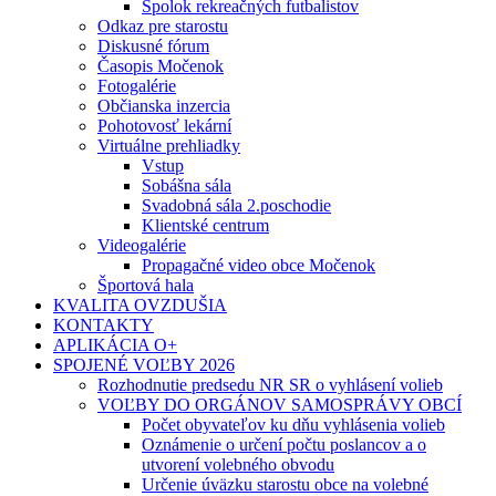
Spolok rekreačných futbalistov
Odkaz pre starostu
Diskusné fórum
Časopis Močenok
Fotogalérie
Občianska inzercia
Pohotovosť lekární
Virtuálne prehliadky
Vstup
Sobášna sála
Svadobná sála 2.poschodie
Klientské centrum
Videogalérie
Propagačné video obce Močenok
Športová hala
KVALITA OVZDUŠIA
KONTAKTY
APLIKÁCIA O+
SPOJENÉ VOĽBY 2026
Rozhodnutie predsedu NR SR o vyhlásení volieb
VOĽBY DO ORGÁNOV SAMOSPRÁVY OBCÍ
Počet obyvateľov ku dňu vyhlásenia volieb
Oznámenie o určení počtu poslancov a o
utvorení volebného obvodu
Určenie úväzku starostu obce na volebné