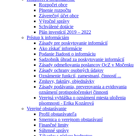
Rozpočet obce
Plnenie rozpočtu
Záverečný účet obce
Výročné správy
Schválené dotácie
Plán investícií 2019 – 2022
Prístup k informáciám
Zásady pre poskytovanie informácií
Ako získať informácie
Podanie žiadosti o informáciu
Sadzobník úhrad za poskytovanie informácií
Zásady odmeňovania poslancov OcZ v Močenku
Zásady ochrany osobných údajov
Oznámenie funkcií, zamestnaní, činností ...
Zmluvy, faktúry, objednávky
Zásady podávania, preverovania a evidovania
oznámení protispoločenskej činnosti
Verejná vyhláška o oznámení miesta uloženia
písomnosti - Erika Kozárová
Verejné obstarávanie
Profil obstarávateľa
Smernica o verejnom obstarávaní
Finančné limity
Súhrnné správy
Zákazky s nízkou hodnotou