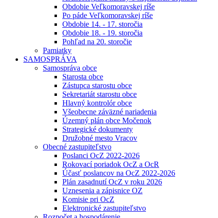
Obdobie Veľkomoravskej ríše
Po páde Veľkomoravskej ríše
Obdobie 14. - 17. storočia
Obdobie 18. - 19. storočia
Pohľad na 20. storočie
Pamiatky
SAMOSPRÁVA
Samospráva obce
Starosta obce
Zástupca starostu obce
Sekretariát starostu obce
Hlavný kontrolór obce
Všeobecne záväzné nariadenia
Územný plán obce Močenok
Strategické dokumenty
Družobné mesto Vracov
Obecné zastupiteľstvo
Poslanci OcZ 2022-2026
Rokovací poriadok OcZ a OcR
Účasť poslancov na OcZ 2022-2026
Plán zasadnutí OcZ v roku 2026
Uznesenia a zápisnice OZ
Komisie pri OcZ
Elektronické zastupiteľstvo
Rozpočet a hospodárenie