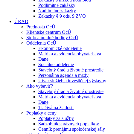
Podlimitné zakázky
Nadlimitné zakázky
Zakázky § 9 ods. 9 ZVO
ÚRAD
Prednosta OcÚ
Klientske centrum OcÚ
Sídlo a úradné hodiny OcÚ
Oddelenia OcÚ
Ekonomické oddelenie
Matrika a evidencia obyvateľstva
Dane
Sociálne oddelenie
Stavebný úrad a životné prostredie
Personálna agenda a mzdy
Útvar služieb a investičnej výstavby
Ako vybaviť?
Stavebný úrad a životné prostredie
Matrika a evidencia obyvateľstva
Dane
Tlačivá na žiadosti
Poplatky a ceny
Poplatky za služby
Sadzobník správnych poplatkov
Cenník prenájmu spoločenskej sály