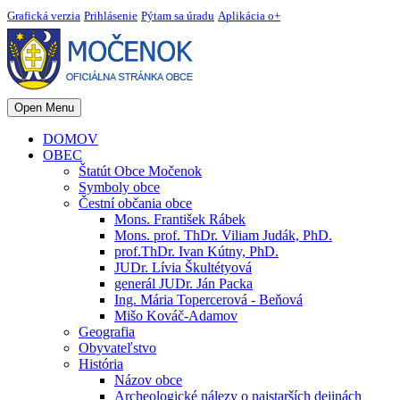
Grafická verzia
Prihlásenie
Pýtam sa úradu
Aplikácia o+
Open Menu
DOMOV
OBEC
Štatút Obce Močenok
Symboly obce
Čestní občania obce
Mons. František Rábek
Mons. prof. ThDr. Viliam Judák, PhD.
prof.ThDr. Ivan Kútny, PhD.
JUDr. Lívia Škultétyová
generál JUDr. Ján Packa
Ing. Mária Topercerová - Beňová
Mišo Kováč-Adamov
Geografia
Obyvateľstvo
História
Názov obce
Archeologické nálezy o najstarších dejinách