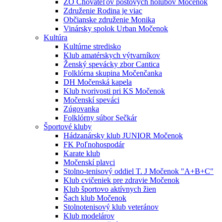
ZO Chovateľov poštových holubov Močenok
Združenie Rodina je viac
Občianske združenie Monika
Vinársky spolok Urban Močenok
Kultúra
Kultúrne stredisko
Klub amatérskych výtvarníkov
Ženský spevácky zbor Cantica
Folklórna skupina Močenčanka
DH Močenská kapela
Klub tvorivosti pri KS Močenok
Močenskí speváci
Zúgovanka
Folklórny súbor Sečkár
Športové kluby
Hádzanársky klub JUNIOR Močenok
FK Poľnohospodár
Karate klub
Močenskí plavci
Stolno-tenisový oddiel T. J Močenok "A+B+C"
Klub cvičeniek pre zdravie Močenok
Klub športovo aktívnych žien
Šach klub Močenok
Stolnotenisový klub veteránov
Klub modelárov