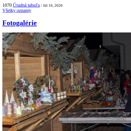
1070
Úradná tabuľa
/ Júl 16, 2026
Všetky oznamy
Fotogalérie