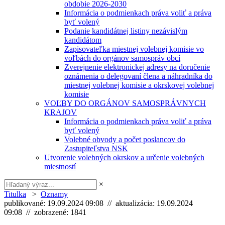
obdobie 2026-2030
Informácia o podmienkach práva voliť a práva
byť volený
Podanie kandidátnej listiny nezávislým
kandidátom
Zapisovateľka miestnej volebnej komisie vo
voľbách do orgánov samospráv obcí
Zverejnenie elektronickej adresy na doručenie
oznámenia o delegovaní člena a náhradníka do
miestnej volebnej komisie a okrskovej volebnej
komisie
VOĽBY DO ORGÁNOV SAMOSPRÁVNYCH
KRAJOV
Informácia o podmienkach práva voliť a práva
byť volený
Volebné obvody a počet poslancov do
Zastupiteľstva NSK
Utvorenie volebných okrskov a určenie volebných
miestností
×
Titulka
>
Oznamy
publikované: 19.09.2024 09:08 // aktualizácia: 19.09.2024
09:08 // zobrazené: 1841