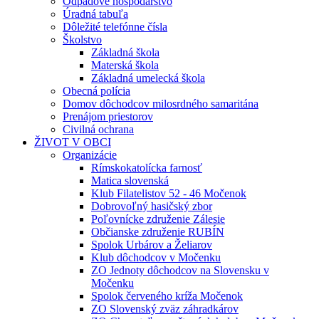
Odpadové hospodárstvo
Úradná tabuľa
Dôležité telefónne čísla
Školstvo
Základná škola
Materská škola
Základná umelecká škola
Obecná polícia
Domov dôchodcov milosrdného samaritána
Prenájom priestorov
Civilná ochrana
ŽIVOT V OBCI
Organizácie
Rímskokatolícka farnosť
Matica slovenská
Klub Filatelistov 52 - 46 Močenok
Dobrovoľný hasičský zbor
Poľovnícke združenie Zálesie
Občianske združenie RUBÍN
Spolok Urbárov a Želiarov
Klub dôchodcov v Močenku
ZO Jednoty dôchodcov na Slovensku v
Močenku
Spolok červeného kríža Močenok
ZO Slovenský zväz záhradkárov