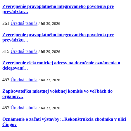
Zverejnenie právoplatného integrovaného povolenia pre
prevádzku…
261
Úradná tabuľa
/ Júl 30, 2026
Zverejnenie právoplatného integrovaného povolenia pre
prevádzku…
315
Úradná tabuľa
/ Júl 29, 2026
Zverejnenie elektronickej adresy na doručenie oznámenia o
delegovaní…
453
Úradná tabuľa
/ Júl 22, 2026
Zapisovateľka miestnej volebnej komisie vo voľbách do
orgánov…
457
Úradná tabuľa
/ Júl 22, 2026
Oznámenie o začatí výstavby: ,,Rekonštrukcia chodníka v ulici
Čingov