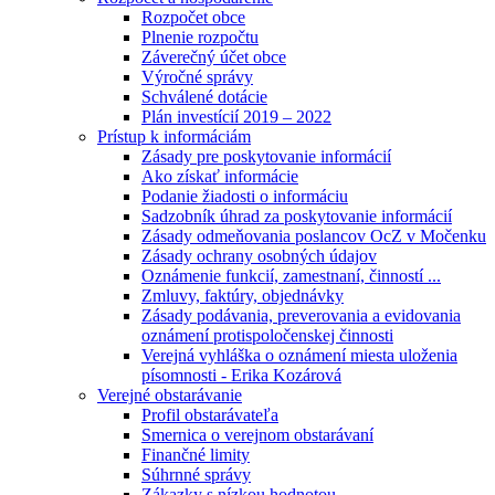
Rozpočet obce
Plnenie rozpočtu
Záverečný účet obce
Výročné správy
Schválené dotácie
Plán investícií 2019 – 2022
Prístup k informáciám
Zásady pre poskytovanie informácií
Ako získať informácie
Podanie žiadosti o informáciu
Sadzobník úhrad za poskytovanie informácií
Zásady odmeňovania poslancov OcZ v Močenku
Zásady ochrany osobných údajov
Oznámenie funkcií, zamestnaní, činností ...
Zmluvy, faktúry, objednávky
Zásady podávania, preverovania a evidovania
oznámení protispoločenskej činnosti
Verejná vyhláška o oznámení miesta uloženia
písomnosti - Erika Kozárová
Verejné obstarávanie
Profil obstarávateľa
Smernica o verejnom obstarávaní
Finančné limity
Súhrnné správy
Zákazky s nízkou hodnotou