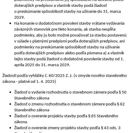
doterajších predpisov a vlastník stavby podá žiadosť
o preskúmanie spôsobilosti stavby na užívanie do 31. marca
2029.
Na konanie o dodatočnom povolení stavby vrátane vydávania
záväzných stanovísk pre tieto konania, ak stavba nespĺňa
podmienky, aby ju bolo možné považovať za stavbu postavenú
v súlade s platnými predpismi podľa doterajších predpisov, ani
podmienky na preskúmanie spôsobilosti stavby na užívanie
podľa doterajších predpisov alebo podľa písmena a) a vlastník
tejto stavby podá žiadosť o dodatočné povolenie stavby od 1.
apríla 2025 do 31. marca 2029.
Žiadosti podľa vyhlášky č. 60/2025 Z. z. (v zmysle nového stavebného
zákona - platné od 1. 4. 2025)
Žiadosť o vydanie rozhodnutia o stavebnom zámere podľa § 50
Stavebného zákona
Žiadosť o zmenu rozhodnutia o stavebnom zámere podľa § 62
Stavebného zákona
Žiadosť o overenie projektu stavby podľa § 65 Stavebného
zákona
Žiadosť o overenie zmeny projektu stavby podľa § 43 ods. 3