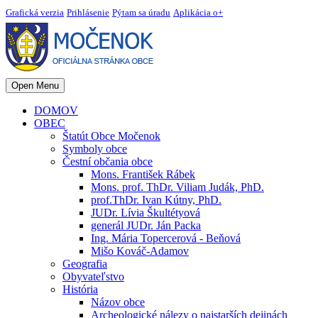
Grafická verzia
Prihlásenie
Pýtam sa úradu
Aplikácia o+
Open Menu
DOMOV
OBEC
Štatút Obce Močenok
Symboly obce
Čestní občania obce
Mons. František Rábek
Mons. prof. ThDr. Viliam Judák, PhD.
prof.ThDr. Ivan Kútny, PhD.
JUDr. Lívia Škultétyová
generál JUDr. Ján Packa
Ing. Mária Topercerová - Beňová
Mišo Kováč-Adamov
Geografia
Obyvateľstvo
História
Názov obce
Archeologické nálezy o najstarších dejinách