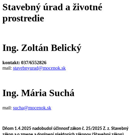
Stavebný úrad a životné
prostredie
Ing. Zoltán Belický
kontakt: 037/6552826
mail:
stavebnyurad@mocenok.sk
Ing. Mária Suchá
mail:
s
ucha@mocenok.sk
Dňom 1.4.2025 nadobudol účinnosť zákon č. 25/2025 Z. z. Stavebný
zákon a o zmene a doplnení niektorých zákonov (Stavebný zákon)