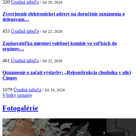
320
Úradná tabuľa
/ Júl 29, 2026
Zverejnenie elektronickej adresy na doručenie oznámenia o
delegovaní…
453
Úradná tabuľa
/ Júl 22, 2026
Zapisovateľka miestnej volebnej komisie vo voľbách do
orgánov…
461
Úradná tabuľa
/ Júl 22, 2026
Oznámenie o začatí výstavby: ,,Rekonštrukcia chodníka v ulici
Čingov
1079
Úradná tabuľa
/ Júl 16, 2026
Všetky oznamy
Fotogalérie