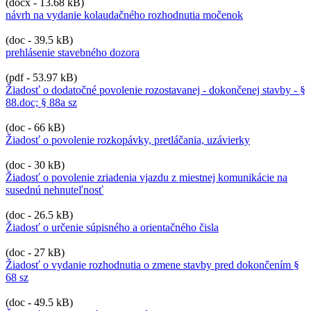
(docx - 13.68 kB)
návrh na vydanie kolaudačného rozhodnutia močenok
(doc - 39.5 kB)
prehlásenie stavebného dozora
(pdf - 53.97 kB)
Žiadosť o dodatočné povolenie rozostavanej - dokončenej stavby - §
88.doc; § 88a sz
(doc - 66 kB)
Žiadosť o povolenie rozkopávky, pretláčania, uzávierky
(doc - 30 kB)
Žiadosť o povolenie zriadenia vjazdu z miestnej komunikácie na
susednú nehnuteľnosť
(doc - 26.5 kB)
Žiadosť o určenie súpisného a orientačného čisla
(doc - 27 kB)
Žiadosť o vydanie rozhodnutia o zmene stavby pred dokončením §
68 sz
(doc - 49.5 kB)