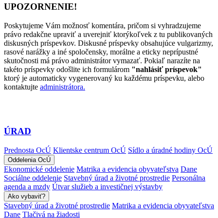
UPOZORNENIE!
Poskytujeme Vám možnosť komentára, pričom si vyhradzujeme
právo redakčne upraviť a uverejniť ktorýkoľvek z tu publikovaných
diskusných príspevkov. Diskusné príspevky obsahujúce vulgarizmy,
rasové narážky a iné spoločensky, morálne a eticky neprípustné
skutočnosti má právo administrátor vymazať. Pokiaľ narazíte na
takéto príspevky odošlite ich formulárom
"nahlásiť príspevok"
ktorý je automaticky vygenerovaný ku každému príspevku, alebo
kontaktujte
administrátora.
ÚRAD
Prednosta OcÚ
Klientske centrum OcÚ
Sídlo a úradné hodiny OcÚ
Oddelenia OcÚ
Ekonomické oddelenie
Matrika a evidencia obyvateľstva
Dane
Sociálne oddelenie
Stavebný úrad a životné prostredie
Personálna
agenda a mzdy
Útvar služieb a investičnej výstavby
Ako vybaviť?
Stavebný úrad a životné prostredie
Matrika a evidencia obyvateľstva
Dane
Tlačivá na žiadosti