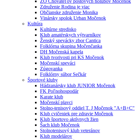
ZO Chovateľov poštových holubov Močenok
Združenie Rodina je viac
Občianske združenie Monika
Vinársky spolok Urban Močenok
Kultúra
Kultúrne stredisko
Klub amatérskych výtvarníkov
Ženský spevácky zbor Cantica
Folklórna skupina Močenčanka
DH Močenská kapela
Klub tvorivosti pri KS Močenok
Močenskí speváci
Zúgovanka
Folklórny súbor Sečkár
Športové kluby
Hádzanársky klub JUNIOR Močenok
FK Poľnohospodár
Karate klub
Močenskí plavci
Stolno-tenisový oddiel T. J Močenok "A+B+C"
Klub cvičeniek pre zdravie Močenok
Klub športovo aktívnych žien
Šach klub Močenok
Stolnotenisový klub veteránov
Klub modelárov