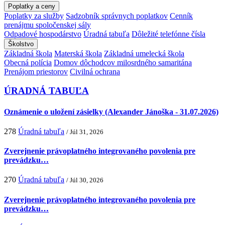
Poplatky a ceny
Poplatky za služby
Sadzobník správnych poplatkov
Cenník
prenájmu spoločenskej sály
Odpadové hospodárstvo
Úradná tabuľa
Dôležité telefónne čísla
Školstvo
Základná škola
Materská škola
Základná umelecká škola
Obecná polícia
Domov dôchodcov milosrdného samaritána
Prenájom priestorov
Civilná ochrana
ÚRADNÁ TABUĽA
Oznámenie o uložení zásielky (Alexander Jánoška - 31.07.2026)
278
Úradná tabuľa
/ Júl 31, 2026
Zverejnenie právoplatného integrovaného povolenia pre
prevádzku…
270
Úradná tabuľa
/ Júl 30, 2026
Zverejnenie právoplatného integrovaného povolenia pre
prevádzku…