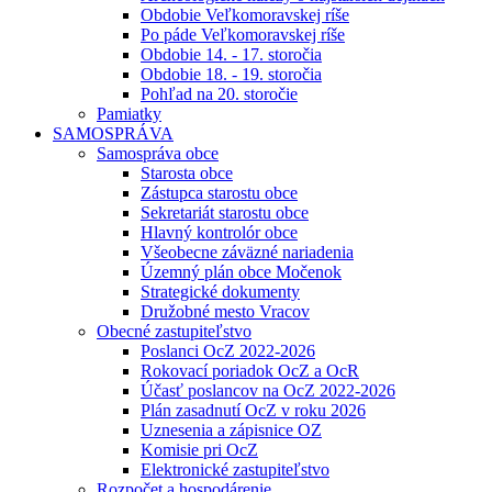
Obdobie Veľkomoravskej ríše
Po páde Veľkomoravskej ríše
Obdobie 14. - 17. storočia
Obdobie 18. - 19. storočia
Pohľad na 20. storočie
Pamiatky
SAMOSPRÁVA
Samospráva obce
Starosta obce
Zástupca starostu obce
Sekretariát starostu obce
Hlavný kontrolór obce
Všeobecne záväzné nariadenia
Územný plán obce Močenok
Strategické dokumenty
Družobné mesto Vracov
Obecné zastupiteľstvo
Poslanci OcZ 2022-2026
Rokovací poriadok OcZ a OcR
Účasť poslancov na OcZ 2022-2026
Plán zasadnutí OcZ v roku 2026
Uznesenia a zápisnice OZ
Komisie pri OcZ
Elektronické zastupiteľstvo
Rozpočet a hospodárenie