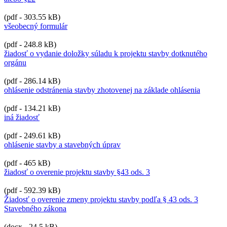
(pdf - 303.55 kB)
všeobecný formulár
(pdf - 248.8 kB)
žiadosť o vydanie doložky súladu k projektu stavby dotknutého
orgánu
(pdf - 286.14 kB)
ohlásenie odstránenia stavby zhotovenej na základe ohlásenia
(pdf - 134.21 kB)
iná žiadosť
(pdf - 249.61 kB)
ohlásenie stavby a stavebných úprav
(pdf - 465 kB)
žiadosť o overenie projektu stavby §43 ods. 3
(pdf - 592.39 kB)
Žiadosť o overenie zmeny projektu stavby podľa § 43 ods. 3
Stavebného zákona
(docx - 24.5 kB)