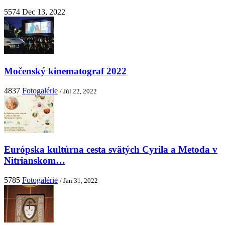
5574
Dec 13, 2022
Močenský kinematograf 2022
4837
Fotogalérie
/ Júl 22, 2022
Európska kultúrna cesta svätých Cyrila a Metoda v
Nitrianskom…
5785
Fotogalérie
/ Jan 31, 2022