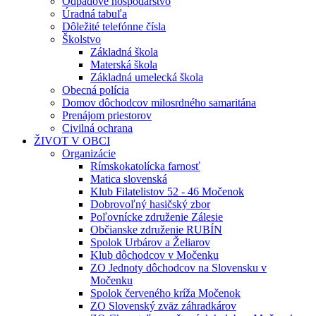
Odpadové hospodárstvo
Úradná tabuľa
Dôležité telefónne čísla
Školstvo
Základná škola
Materská škola
Základná umelecká škola
Obecná polícia
Domov dôchodcov milosrdného samaritána
Prenájom priestorov
Civilná ochrana
ŽIVOT V OBCI
Organizácie
Rímskokatolícka farnosť
Matica slovenská
Klub Filatelistov 52 - 46 Močenok
Dobrovoľný hasičský zbor
Poľovnícke združenie Zálesie
Občianske združenie RUBÍN
Spolok Urbárov a Želiarov
Klub dôchodcov v Močenku
ZO Jednoty dôchodcov na Slovensku v
Močenku
Spolok červeného kríža Močenok
ZO Slovenský zväz záhradkárov