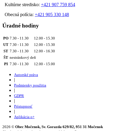
Kultúrne stredisko:
+421 907 759 854
Obecná polícia:
+421 905 330 148
Úradné hodiny
PO
7.30 - 11.30 12.00 - 15.30
UT
7.30 - 11.30 12.00 - 15.30
ST
7.30 - 11.30 12.00 - 16.30
ŠT
nestránkový deň
PI
7.30 - 11.30 12.00 - 15.00
Autorské práva
|
Podmienky použitia
|
GDPR
|
Prístupnosť
|
Aplikácia o+
2026 ©
Obec Močenok, Sv. Gorazda 629/82, 951 31 Močenok