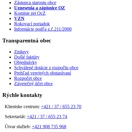
Zástupca starostu obce
Uznesenia a zápisnice OZ
Komisie pri OcZ
VZN
Rokovací poriadok
Informácie podľa z.č.211/2000
Transparentná obec
Zmluvy
Došlé faktúry
Objednávky
Schválené dotácie z rozpočtu obce
Prehľad verejných obstarávaní
Rozpočet obce
Záverečný účet obce
Rýchle kontakty
Klientske centrum:
+421 / 37 / 655 23 70
Sekretariát:
+421 / 37 / 655 23 74
Útvar služieb:
+421 908 735 968