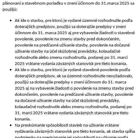
plánovaní a stavebnom poriadku v znení účinnom do 31.marca 2025 sa
použijú:
Ak ide o stavbu, pre ktorú je vydané územné rozhodnutie podľa
doterajších predpisov, použijú sa doterajšie predpisy v znení
účinnom do 31. marca 2025 aj pre vybavenie žiadosti o stavebné
povolenie, povolenie na zmenu stavby pred dokončením,
povolenie na predčasné užívanie stavby, povolenie na dočasné
užívanie stavby na účel skúšobnej prevádzky, kolaudačné
rozhodnutie alebo zmenu rozhodnutia, podanej po 31. marci
2025 vrátane vydania záväzných stanovísk pre tieto konania.
Ak ide o stavbu, pre ktorú je vydané stavebné povolenie podľa
doterajších predpisov, ak sa územné rozhodnutie nevyžadovalo,
použijú sa doterajšie predpisy v znení účinnom do 31. marca
2025 aj na vybavenie žiadosti o povolenie na zmenu stavby pred
dokončením, povolenie na predčasné užívanie stavby, povolenie
na dočasné užívanie stavby na účel skúšobnej prevádzky,
kolaudačné rozhodnutie alebo zmenu rozhodnutia, podanej po
31. marci 2025 vrátane vydania záväzných stanovísk pre tieto
konania.
Na preskúmanie spôsobilosti stavieb na užívanie vrátane
vydávania záväzných stanovísk pre tieto konania, ak stavba spĺňa
podmienky na preskúmanie jej spôsobilosti na užívanie podľa