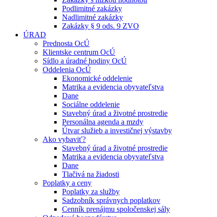
Podlimitné zakázky
Nadlimitné zakázky
Zakázky § 9 ods. 9 ZVO
ÚRAD
Prednosta OcÚ
Klientske centrum OcÚ
Sídlo a úradné hodiny OcÚ
Oddelenia OcÚ
Ekonomické oddelenie
Matrika a evidencia obyvateľstva
Dane
Sociálne oddelenie
Stavebný úrad a životné prostredie
Personálna agenda a mzdy
Útvar služieb a investičnej výstavby
Ako vybaviť?
Stavebný úrad a životné prostredie
Matrika a evidencia obyvateľstva
Dane
Tlačivá na žiadosti
Poplatky a ceny
Poplatky za služby
Sadzobník správnych poplatkov
Cenník prenájmu spoločenskej sály