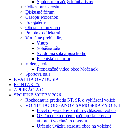
Spolok rekreačných futbalistov
Odkaz pre starostu
Diskusné fórum
Časopis Močenok
Fotogalérie
Občianska inzercia
Pohotovosť lekární
Virtuálne prehliadky
Vstup
Sobášna sála
Svadobná sála 2.poschodie
Klientské centrum
Videogalérie
Propagačné video obce Močenok
Športová hala
KVALITA OVZDUŠIA
KONTAKTY
APLIKÁCIA O+
SPOJENÉ VOĽBY 2026
Rozhodnutie predsedu NR SR o vyhlásení volieb
VOĽBY DO ORGÁNOV SAMOSPRÁVY OBCÍ
Počet obyvateľov ku dňu vyhlásenia volieb
Oznámenie o určení počtu poslancov a o
utvorení volebného obvodu
Určenie úväzku starostu obce na volebné