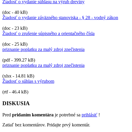
Žiadosť o vydanie súhlasu na výrub dreviny
(doc - 40 kB)
Žiadosť o vydanie záväzného stanoviska - § 28 - vodný zákon
(doc - 23 kB)
Žiadosť o zrušenie súpisného a orientačného čísla
(doc - 25 kB)
priznanie poplatku za malý zdroj znečistenia
(pdf - 399.27 kB)
priznanie poplatku za malý zdroj znečistenia
(xlsx - 14.81 kB)
Žiadosť o súhlas s výrubom
(rtf - 46.4 kB)
DISKUSIA
Pred
pridaním komentára
je potrebné sa
prihlásiť
!
Zatiaľ bez komentárov. Pridajte prvý komentár.