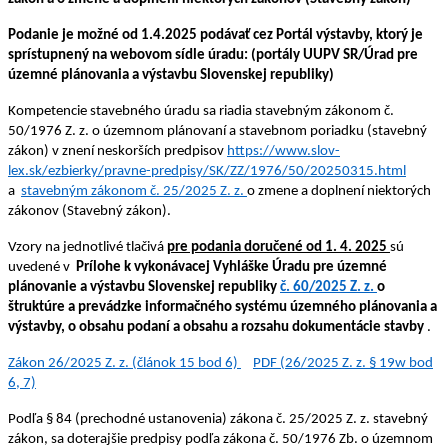
Podanie je možné od 1.4.2025 podávať cez Portál výstavby, ktorý je
sprístupnený na webovom sídle úradu: (portály UUPV SR/Úrad pre
územné plánovania a výstavbu Slovenskej republiky)
Kompetencie stavebného úradu sa riadia stavebným zákonom č.
50/1976 Z. z. o územnom plánovaní a stavebnom poriadku (stavebný
zákon) v znení neskorších predpisov
https://www.slov-
lex.sk/ezbierky/pravne-predpisy/SK/ZZ/1976/50/20250315.html
a
stavebným zákonom č. 25/2025 Z. z.
o zmene a doplnení niektorých
zákonov (Stavebný zákon).
Vzory na jednotlivé tlačivá
pre podania doručené od 1. 4. 2025
sú
uvedené v
Prílohe k vykonávacej Vyhláške Úradu pre územné
plánovanie a výstavbu Slovenskej republiky
č. 60/2025 Z. z.
o
štruktúre a prevádzke informačného systému územného plánovania a
výstavby, o obsahu podaní a obsahu a rozsahu dokumentácie stavby
.
Zákon 26/2025 Z. z. (článok 15 bod 6)
PDF (26/2025 Z. z. § 19w bod
6, 7)
Podľa § 84 (prechodné ustanovenia) zákona č. 25/2025 Z. z. stavebný
zákon, sa doterajšie predpisy podľa zákona č. 50/1976 Zb. o územnom