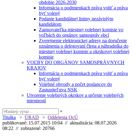
obdobie 2026-2030
Informácia o podmienkach práva voliť a práva
byť volený
Podanie kandidátnej listiny nezávislým
kandidátom
Zapisovateľka miestnej volebnej komisie vo
voľbách do orgánov samospráv obcí
Zverejnenie elektronickej adresy na doručenie
oznámenia o delegovaní člena a náhradníka do
miestnej volebnej komisie a okrskovej volebnej
komisie
VOĽBY DO ORGÁNOV SAMOSPRÁVNYCH
KRAJOV
Informácia o podmienkach práva voliť a práva
byť volený
Volebné obvody a počet poslancov do
Zastupiteľstva NSK
Utvorenie volebných okrskov a určenie volebných
miestností
×
Titulka
>
ÚRAD
>
Oddelenia OcÚ
publikované: 15.07.2015 10:04 // aktualizácia: 08.07.2026
08:22 // zobrazené: 20766