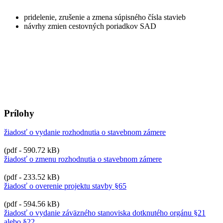
pridelenie, zrušenie a zmena súpisného čísla stavieb
návrhy zmien cestovných poriadkov SAD
Prílohy
žiadosť o vydanie rozhodnutia o stavebnom zámere
(pdf - 590.72 kB)
žiadosť o zmenu rozhodnutia o stavebnom zámere
(pdf - 233.52 kB)
žiadosť o overenie projektu stavby §65
(pdf - 594.56 kB)
žiadosť o vydanie záväzného stanoviska dotknutého orgánu §21
alebo §22