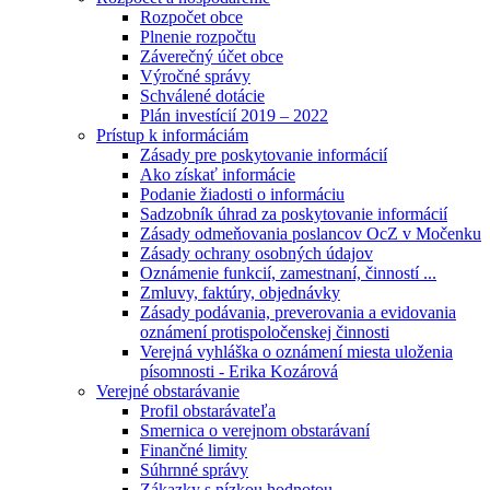
Rozpočet obce
Plnenie rozpočtu
Záverečný účet obce
Výročné správy
Schválené dotácie
Plán investícií 2019 – 2022
Prístup k informáciám
Zásady pre poskytovanie informácií
Ako získať informácie
Podanie žiadosti o informáciu
Sadzobník úhrad za poskytovanie informácií
Zásady odmeňovania poslancov OcZ v Močenku
Zásady ochrany osobných údajov
Oznámenie funkcií, zamestnaní, činností ...
Zmluvy, faktúry, objednávky
Zásady podávania, preverovania a evidovania
oznámení protispoločenskej činnosti
Verejná vyhláška o oznámení miesta uloženia
písomnosti - Erika Kozárová
Verejné obstarávanie
Profil obstarávateľa
Smernica o verejnom obstarávaní
Finančné limity
Súhrnné správy
Zákazky s nízkou hodnotou