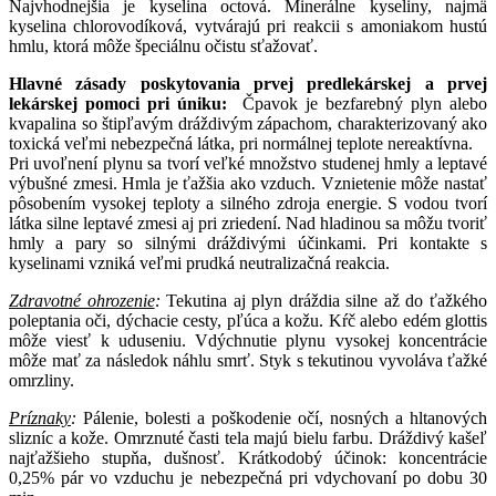
Najvhodnejšia je kyselina octová. Minerálne kyseliny, najmä
kyselina chlorovodíková, vytvárajú pri reakcii s amoniakom hustú
hmlu, ktorá môže špeciálnu očistu sťažovať.
Hlavné zásady poskytovania prvej predlekárskej a prvej
lekárskej pomoci pri úniku:
Čpavok je bezfarebný plyn alebo
kvapalina so štipľavým dráždivým zápachom, charakterizovaný ako
toxická veľmi nebezpečná látka, pri normálnej teplote nereaktívna.
Pri uvoľnení plynu sa tvorí veľké množstvo studenej hmly a leptavé
výbušné zmesi. Hmla je ťažšia ako vzduch. Vznietenie môže nastať
pôsobením vysokej teploty a silného zdroja energie. S vodou tvorí
látka silne leptavé zmesi aj pri zriedení. Nad hladinou sa môžu tvoriť
hmly a pary so silnými dráždivými účinkami. Pri kontakte s
kyselinami vzniká veľmi prudká neutralizačná reakcia.
Zdravotné ohrozenie
:
Tekutina aj plyn dráždia silne až do ťažkého
poleptania oči, dýchacie cesty, pľúca a kožu. Kŕč alebo edém glottis
môže viesť k uduseniu. Vdýchnutie plynu vysokej koncentrácie
môže mať za následok náhlu smrť. Styk s tekutinou vyvoláva ťažké
omrzliny.
Príznaky
:
Pálenie, bolesti a poškodenie očí, nosných a hltanových
slizníc a kože. Omrznuté časti tela majú bielu farbu. Dráždivý kašeľ
najťažšieho stupňa, dušnosť. Krátkodobý účinok: koncentrácie
0,25% pár vo vzduchu je nebezpečná pri vdychovaní po dobu 30