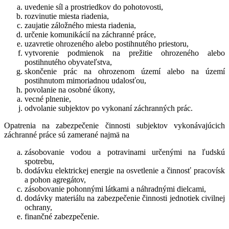
uvedenie síl a prostriedkov do pohotovosti,
rozvinutie miesta riadenia,
zaujatie záložného miesta riadenia,
určenie komunikácií na záchranné práce,
uzavretie ohrozeného alebo postihnutého priestoru,
vytvorenie podmienok na prežitie ohrozeného alebo
postihnutého obyvateľstva,
skončenie prác na ohrozenom území alebo na území
postihnutom mimoriadnou udalosťou,
povolanie na osobné úkony,
vecné plnenie,
odvolanie subjektov po vykonaní záchranných prác.
Opatrenia na zabezpečenie činnosti subjektov vykonávajúcich
záchranné práce sú zamerané najmä na
zásobovanie vodou a potravinami určenými na ľudskú
spotrebu,
dodávku elektrickej energie na osvetlenie a činnosť pracovísk
a pohon agregátov,
zásobovanie pohonnými látkami a náhradnými dielcami,
dodávky materiálu na zabezpečenie činnosti jednotiek civilnej
ochrany,
finančné zabezpečenie.