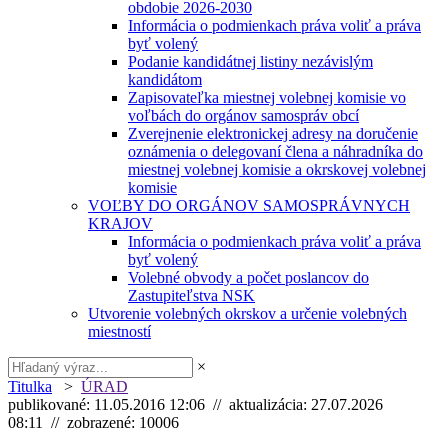
obdobie 2026-2030
Informácia o podmienkach práva voliť a práva
byť volený
Podanie kandidátnej listiny nezávislým
kandidátom
Zapisovateľka miestnej volebnej komisie vo
voľbách do orgánov samospráv obcí
Zverejnenie elektronickej adresy na doručenie
oznámenia o delegovaní člena a náhradníka do
miestnej volebnej komisie a okrskovej volebnej
komisie
VOĽBY DO ORGÁNOV SAMOSPRÁVNYCH
KRAJOV
Informácia o podmienkach práva voliť a práva
byť volený
Volebné obvody a počet poslancov do
Zastupiteľstva NSK
Utvorenie volebných okrskov a určenie volebných
miestností
×
Titulka
>
ÚRAD
publikované: 11.05.2016 12:06 // aktualizácia: 27.07.2026
08:11 // zobrazené: 10006