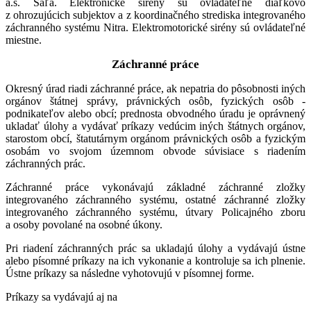
a.s. Šaľa. Elektronické sirény sú ovládateľné diaľkovo
z ohrozujúcich subjektov a z koordinačného strediska integrovaného
záchranného systému Nitra. Elektromotorické sirény sú ovládateľné
miestne.
Záchranné práce
Okresný úrad riadi záchranné práce, ak nepatria do pôsobnosti iných
orgánov štátnej správy, právnických osôb, fyzických osôb -
podnikateľov alebo obcí; prednosta obvodného úradu je oprávnený
ukladať úlohy a vydávať príkazy vedúcim iných štátnych orgánov,
starostom obcí, štatutárnym orgánom právnických osôb a fyzickým
osobám vo svojom územnom obvode súvisiace s riadením
záchranných prác.
Záchranné práce vykonávajú základné záchranné zložky
integrovaného záchranného systému, ostatné záchranné zložky
integrovaného záchranného systému, útvary Policajného zboru
a osoby povolané na osobné úkony.
Pri riadení záchranných prác sa ukladajú úlohy a vydávajú ústne
alebo písomné príkazy na ich vykonanie a kontroluje sa ich plnenie.
Ústne príkazy sa následne vyhotovujú v písomnej forme.
Príkazy sa vydávajú aj na