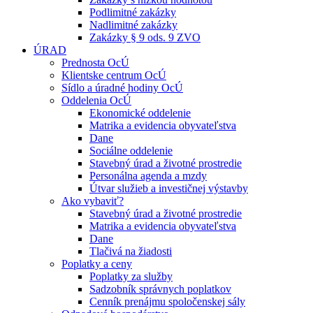
Podlimitné zakázky
Nadlimitné zakázky
Zakázky § 9 ods. 9 ZVO
ÚRAD
Prednosta OcÚ
Klientske centrum OcÚ
Sídlo a úradné hodiny OcÚ
Oddelenia OcÚ
Ekonomické oddelenie
Matrika a evidencia obyvateľstva
Dane
Sociálne oddelenie
Stavebný úrad a životné prostredie
Personálna agenda a mzdy
Útvar služieb a investičnej výstavby
Ako vybaviť?
Stavebný úrad a životné prostredie
Matrika a evidencia obyvateľstva
Dane
Tlačivá na žiadosti
Poplatky a ceny
Poplatky za služby
Sadzobník správnych poplatkov
Cenník prenájmu spoločenskej sály