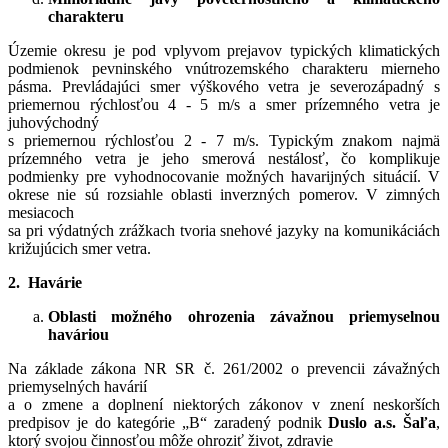
charakteru
Územie okresu je pod vplyvom prejavov typických klimatických
podmienok pevninského vnútrozemského charakteru mierneho
pásma. Prevládajúci smer výškového vetra je severozápadný s
priemernou rýchlosťou 4 - 5 m/s a smer prízemného vetra je
juhovýchodný
s priemernou rýchlosťou 2 - 7 m/s. Typickým znakom najmä
prízemného vetra je jeho smerová nestálosť, čo komplikuje
podmienky pre vyhodnocovanie možných havarijných situácií. V
okrese nie sú rozsiahle oblasti inverzných pomerov. V zimných
mesiacoch
sa pri výdatných zrážkach tvoria snehové jazyky na komunikáciách
križujúcich smer vetra.
2. Havárie
Oblasti možného ohrozenia závažnou priemyselnou
haváriou
Na základe zákona NR SR č. 261/2002 o prevencii závažných
priemyselných havárií
a o zmene a doplnení niektorých zákonov v znení neskorších
predpisov je do kategórie „B“ zaradený podnik
Duslo a.s. Šaľa
,
ktorý svojou činnosťou môže ohroziť život, zdravie