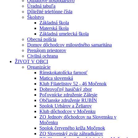
Odpadové hospodárstvo
Úradná tabuľa
Dôležité telefónne čísla
Školstvo
Základná škola
Materská škola
Základná umelecká škola
Obecná polícia
Domov dôchodcov milosrdného samaritána
Prenájom priestorov
Civilná ochrana
ŽIVOT V OBCI
Organizácie
Rímskokatolícka farnosť
Matica slovenská
Klub Filatelistov 52 - 46 Močenok
Dobrovoľný hasičský zbor
Poľovnícke združenie Zálesie
Občianske združenie RUBÍN
Spolok Urbárov a Želiarov
Klub dôchodcov v Močenku
ZO Jednoty dôchodcov na Slovensku v
Močenku
Spolok červeného kríža Močenok
ZO Slovenský zväz záhradkárov