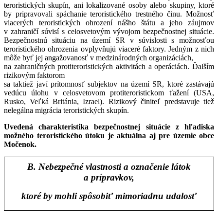
teroristických skupín, ani lokalizované osoby alebo skupiny, ktoré
by pripravovali spáchanie teroristického trestného činu. Možnosť
viacerých teroristických ohrození nášho štátu a jeho záujmov
v zahraničí súvisí s celosvetovým vývojom bezpečnostnej situácie.
Bezpečnostnú situáciu na území SR v súvislosti s možnosťou
teroristického ohrozenia ovplyvňujú viaceré faktory. Jedným z nich
môže byť jej angažovanosť v medzinárodných organizáciách,
na zahraničných protiteroristických aktivitách a operáciách. Ďalším
rizikovým faktorom
sa taktiež javí prítomnosť subjektov na území SR, ktoré zastávajú
vedúcu úlohu v celosvetovom protiteroristickom ťažení (USA,
Rusko, Veľká Británia, Izrael). Rizikový činiteľ predstavuje tiež
nelegálna migrácia teroristických skupín.
Uvedená charakteristika bezpečnostnej situácie z hľadiska
možného teroristického útoku je aktuálna aj pre územie obce
Močenok.
B. Nebezpečné vlastnosti a označenie látok
a prípravkov,
ktoré by mohli spôsobiť mimoriadnu udalosť