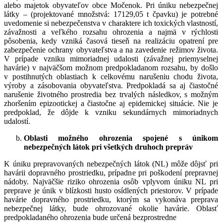
alebo majetok obyvateľov obce Močenok. Pri úniku nebezpečnej
látky – (
projektované množstvá: 17129,05 t čpavku) je potrebné
uvedomenie si nebezpečenstva v charaktere ich toxických vlastností,
závažnosti a veľkého rozsahu ohrozenia a najmä v rýchlosti
pôsobenia, kedy vzniká časová tieseň na realizáciu opatrení pre
zabezpečenie ochrany obyvateľstva a na zavedenie režimov života.
V prípade vzniku mimoriadnej udalosti (závažnej priemyselnej
havárie) v najväčšom možnom predpokladanom rozsahu, by došlo
v postihnutých oblastiach k celkovému narušeniu chodu života,
výroby a zásobovania obyvateľstva. Predpokladá sa aj čiastočné
narušenie životného prostredia bez trvalých následkov, s možným
zhoršením epizootickej a čiastočne aj epidemickej situácie. Nie je
predpoklad, že dôjde k vzniku sekundárnych mimoriadnych
udalostí.
Oblasti možného ohrozenia spojené s únikom
nebezpečných látok pri všetkých druhoch prepráv
K úniku prepravovaných nebezpečných látok (NL) môže dôjsť pri
havárii dopravného prostriedku, prípadne pri poškodení prepravnej
nádoby. Najväčšie riziko ohrozenia osôb vplyvom úniku NL pri
preprave je únik v blízkosti husto osídlených priestorov. V prípade
havárie dopravného prostriedku, ktorým sa vykonáva preprava
nebezpečnej látky, bude ohrozované okolie havárie. Oblasť
predpokladaného ohrozenia bude určená bezprostredne