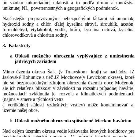
po vzniku mimoriadnej udalosti a to podľa druhu a množstva
uniknutej NL, poveternostných a geografických podmienok.
Najčastejšie prepravovanými nebezpečnými látkami sú amoniak,
hydroxid sodný a chlór, ďalej kyselina sírová, sírouhlík, acetón,
formaldehyd, etylakohol, vodík, bróm, kyselina octová, kyselina
chlorovodíková a chloritan sodný.
3. Katastrofy
Oblasti možného ohrozenia vyplývajúce z umiestnenia
jadrových zariadení
Mimo územia okresu Šaľa (v Trnavskom kraji) sa nachádza JZ
Jaslovské Bohunice a tiež JZ Mochovce(v Levickom okrese), ktoré
nie sú bezprostredným zdrojom ohrozenia územia obce Močenok,
ale ich relatívna blízkosť v závislosti na rozsahu prípadnej havárie,
možnostiach zvládnutia jej rozvoja a klimatických podmienkach
(najmä v smere a rýchlosti vetra
a vertikálnej stálosti vzdušných vrstiev) môže kontaminovať aj
územie našej obce.
Oblasti možného ohrozenia spôsobené leteckou haváriou
Nad celým územím okresu vedie križovatka letových koridorov pre
medzinárodnú leteckú dopravu. V prípade leteckej nehody sa