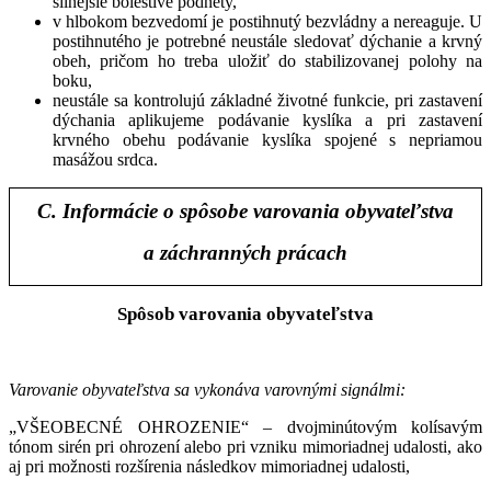
silnejšie bolestivé podnety,
v hlbokom bezvedomí je postihnutý bezvládny a nereaguje. U
postihnutého je potrebné neustále sledovať dýchanie a krvný
obeh, pričom ho treba uložiť do stabilizovanej polohy na
boku,
neustále sa kontrolujú základné životné funkcie, pri zastavení
dýchania aplikujeme podávanie kyslíka a pri zastavení
krvného obehu podávanie kyslíka spojené s nepriamou
masážou srdca.
C. Informácie o spôsobe varovania obyvateľstva
a záchranných prácach
Spôsob varovania obyvateľstva
Varovanie obyvateľstva sa vykonáva varovnými signálmi:
„VŠEOBECNÉ OHROZENIE“
– dvojminútovým kolísavým
tónom sirén pri ohrození alebo pri vzniku mimoriadnej udalosti, ako
aj pri možnosti rozšírenia následkov mimoriadnej udalosti,