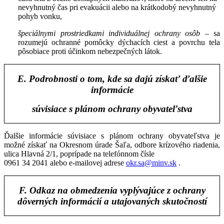
nevyhnutný čas pri evakuácii alebo na krátkodobý nevyhnutný
pohyb vonku,
špeciálnymi prostriedkami individuálnej ochrany osôb
– sa
rozumejú ochranné pomôcky dýchacích ciest a povrchu tela
pôsobiace proti účinkom nebezpečných látok.
E. Podrobnosti o tom, kde sa dajú získať ďalšie
informácie
súvisiace s plánom ochrany obyvateľstva
Ďalšie informácie súvisiace s plánom ochrany obyvateľstva je
možné získať na Okresnom úrade Šaľa, odbore krízového riadenia,
ulica Hlavná 2/1, poprípade na telefónnom čísle
0961 34 2041
alebo e-mailovej adrese
okr.sa@minv.sk
.
F. Odkaz na obmedzenia vyplývajúce z ochrany
dôverných informácií a utajovaných skutočností