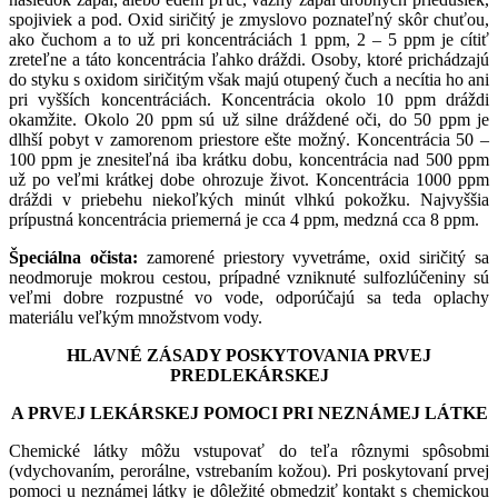
spojiviek a pod. Oxid siričitý je zmyslovo poznateľný skôr chuťou,
ako čuchom a to už pri koncentráciách 1 ppm, 2 – 5 ppm je cítiť
zreteľne a táto koncentrácia ľahko dráždi. Osoby, ktoré prichádzajú
do styku s oxidom siričitým však majú otupený čuch a necítia ho ani
pri vyšších koncentráciách. Koncentrácia okolo 10 ppm dráždi
okamžite. Okolo 20 ppm sú už silne dráždené oči, do 50 ppm je
dlhší pobyt v zamorenom priestore ešte možný. Koncentrácia 50 –
100 ppm je znesiteľná iba krátku dobu, koncentrácia nad 500 ppm
už po veľmi krátkej dobe ohrozuje život. Koncentrácia 1000 ppm
dráždi v priebehu niekoľkých minút vlhkú pokožku. Najvyššia
prípustná koncentrácia priemerná je cca 4 ppm, medzná cca 8 ppm.
Špeciálna očista:
zamorené priestory vyvetráme, oxid siričitý sa
neodmoruje mokrou cestou, prípadné vzniknuté sulfozlúčeniny sú
veľmi dobre rozpustné vo vode, odporúčajú sa teda oplachy
materiálu veľkým množstvom vody.
HLAVNÉ ZÁSADY POSKYTOVANIA PRVEJ
PREDLEKÁRSKEJ
A PRVEJ LEKÁRSKEJ POMOCI PRI NEZNÁMEJ LÁTKE
Chemické látky môžu vstupovať do teľa rôznymi spôsobmi
(vdychovaním, perorálne, vstrebaním kožou). Pri poskytovaní prvej
pomoci u neznámej látky je dôležité obmedziť kontakt s chemickou