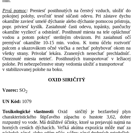
min.
Prvá pomoc
:
Preniesť postihnutých na čerstvý vzduch, uložiť do
pokojnej polohy, uvoľniť tesné súčasti odevu. Pri zástave dychu
okamžite zaviesť umelé dýchanie alebo dýchanie pomocou prístroja,
popr. priviesť kyslík. Zasiahnuté časti odevu, topánky, pančuchy
okamžite vyzliecť a odstrániť. Postihnuté miesta na tele opláchnuť
vodou a potom pokryť sterilným obväzom. Pri zasiahnutí očí
premývať okamžite 10-15 min. vodou. K tomu účelu roztvoriť
palcom a ukazovákom očné viečka a nechať pohybovať okom na
všetky strany. Privolať lekára. Zranených nenechať prechladnúť.
Omrznuté miesta netrieť. Postihnutých transportovať v ležiacej
polohe. Pri nebezpečenstve straty vedomia uložiť a transportovať
v stabilizovanej polohe na boku.
OXID SIRIČITÝ
Vzorec:
SO
2
UN Kód:
1079
Toxikologické vlastnosti:
Oxid siričitý je bezfarebný plyn
charakteristického štipľavého zápachu o hustote 3,62, dobre
rozpustný vo vode. Má dráždivé účinky, ktoré sa prejavujú najmä na
horných cestách dýchacích. Veľká akútna expozícia môže mať za
následok zápal, alebo edém pľúc, vážny zápal drobných priedušiek,