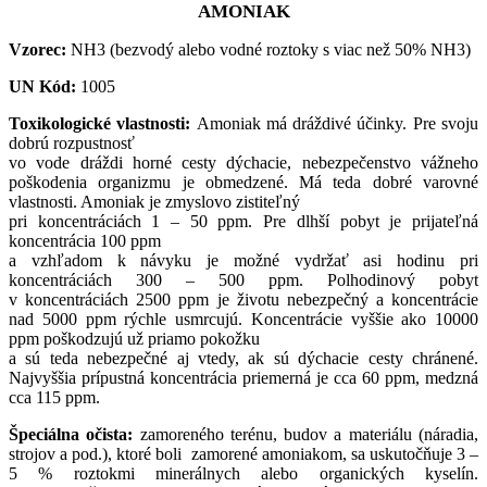
AMONIAK
Vzorec:
NH3 (bezvodý alebo vodné roztoky s viac než 50% NH3)
UN Kód:
1005
Toxikologické vlastnosti:
Amoniak má dráždivé účinky. Pre svoju
dobrú rozpustnosť
vo vode dráždi horné cesty dýchacie, nebezpečenstvo vážneho
poškodenia organizmu je obmedzené. Má teda dobré varovné
vlastnosti. Amoniak je zmyslovo zistiteľný
pri koncentráciách 1 – 50 ppm. Pre dlhší pobyt je prijateľná
koncentrácia 100 ppm
a vzhľadom k návyku je možné vydržať asi hodinu pri
koncentráciách 300 – 500 ppm. Polhodinový pobyt
v koncentráciách 2500 ppm je životu nebezpečný a koncentrácie
nad 5000 ppm rýchle usmrcujú. Koncentrácie vyššie ako 10000
ppm poškodzujú už priamo pokožku
a sú teda nebezpečné aj vtedy, ak sú dýchacie cesty chránené.
Najvyššia prípustná koncentrácia priemerná je cca 60 ppm, medzná
cca 115 ppm.
Špeciálna očista:
zamoreného terénu, budov a materiálu (náradia,
strojov a pod.), ktoré boli zamorené amoniakom, sa uskutočňuje 3 –
5 % roztokmi minerálnych alebo organických kyselín.