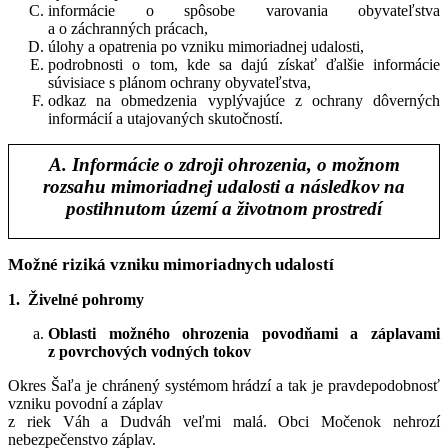
informácie o spôsobe varovania obyvateľstva
a o záchranných prácach,
úlohy a opatrenia po vzniku mimoriadnej udalosti,
podrobnosti o tom, kde sa dajú získať ďalšie informácie
súvisiace s plánom ochrany obyvateľstva,
odkaz na obmedzenia vyplývajúce z ochrany dôverných
informácií a utajovaných skutočností.
A. Informácie o zdroji ohrozenia, o možnom
rozsahu mimoriadnej udalosti a následkov na
postihnutom území a životnom prostredí
Možné riziká vzniku mimoriadnych udalostí
1. Živelné pohromy
Oblasti možného ohrozenia povodňami a záplavami
z povrchových vodných tokov
Okres Šaľa je chránený systémom hrádzí a tak je pravdepodobnosť
vzniku povodní a záplav
z riek Váh a Dudváh veľmi malá. Obci Močenok nehrozí
nebezpečenstvo záplav.