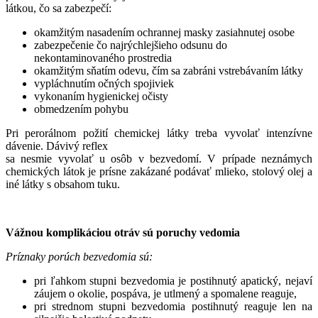
látkou, čo sa zabezpečí:
okamžitým nasadením ochrannej masky zasiahnutej osobe
zabezpečenie čo najrýchlejšieho odsunu do
nekontaminovaného prostredia
okamžitým sňatím odevu, čím sa zabráni vstrebávaním látky
vypláchnutím očných spojiviek
vykonaním hygienickej očisty
obmedzením pohybu
Pri perorálnom požití chemickej látky treba vyvolať intenzívne
dávenie. Dávivý reflex
sa nesmie vyvolať u osôb v bezvedomí. V prípade neznámych
chemických látok je prísne zakázané podávať mlieko, stolový olej a
iné látky s obsahom tuku.
Vážnou komplikáciou otráv sú poruchy vedomia
Príznaky porúch bezvedomia sú:
pri ľahkom stupni bezvedomia je postihnutý apatický, nejaví
záujem o okolie, pospáva, je utlmený a spomalene reaguje,
pri strednom stupni bezvedomia postihnutý reaguje len na