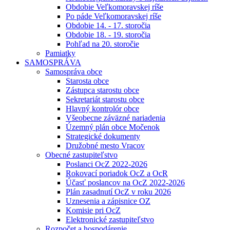
Obdobie Veľkomoravskej ríše
Po páde Veľkomoravskej ríše
Obdobie 14. - 17. storočia
Obdobie 18. - 19. storočia
Pohľad na 20. storočie
Pamiatky
SAMOSPRÁVA
Samospráva obce
Starosta obce
Zástupca starostu obce
Sekretariát starostu obce
Hlavný kontrolór obce
Všeobecne záväzné nariadenia
Územný plán obce Močenok
Strategické dokumenty
Družobné mesto Vracov
Obecné zastupiteľstvo
Poslanci OcZ 2022-2026
Rokovací poriadok OcZ a OcR
Účasť poslancov na OcZ 2022-2026
Plán zasadnutí OcZ v roku 2026
Uznesenia a zápisnice OZ
Komisie pri OcZ
Elektronické zastupiteľstvo
Rozpočet a hospodárenie