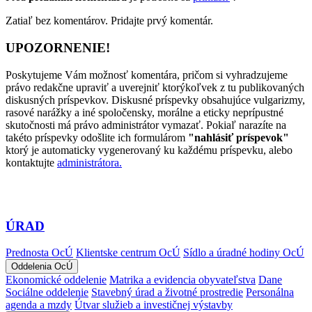
Zatiaľ bez komentárov. Pridajte prvý komentár.
UPOZORNENIE!
Poskytujeme Vám možnosť komentára, pričom si vyhradzujeme
právo redakčne upraviť a uverejniť ktorýkoľvek z tu publikovaných
diskusných príspevkov. Diskusné príspevky obsahujúce vulgarizmy,
rasové narážky a iné spoločensky, morálne a eticky neprípustné
skutočnosti má právo administrátor vymazať. Pokiaľ narazíte na
takéto príspevky odošlite ich formulárom
"nahlásiť príspevok"
ktorý je automaticky vygenerovaný ku každému príspevku, alebo
kontaktujte
administrátora.
ÚRAD
Prednosta OcÚ
Klientske centrum OcÚ
Sídlo a úradné hodiny OcÚ
Oddelenia OcÚ
Ekonomické oddelenie
Matrika a evidencia obyvateľstva
Dane
Sociálne oddelenie
Stavebný úrad a životné prostredie
Personálna
agenda a mzdy
Útvar služieb a investičnej výstavby