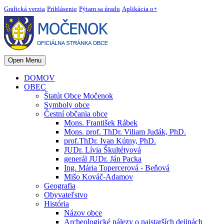
Grafická verzia
Prihlásenie
Pýtam sa úradu
Aplikácia o+
Open Menu
DOMOV
OBEC
Štatút Obce Močenok
Symboly obce
Čestní občania obce
Mons. František Rábek
Mons. prof. ThDr. Viliam Judák, PhD.
prof.ThDr. Ivan Kútny, PhD.
JUDr. Lívia Škultétyová
generál JUDr. Ján Packa
Ing. Mária Topercerová - Beňová
Mišo Kováč-Adamov
Geografia
Obyvateľstvo
História
Názov obce
Archeologické nálezy o najstarších dejinách