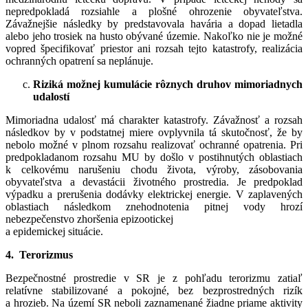
nepredpokladá rozsiahle a plošné ohrozenie obyvateľstva.
Závažnejšie následky by predstavovala havária a dopad lietadla
alebo jeho trosiek na husto obývané územie. Nakoľko nie je možné
vopred špecifikovať priestor ani rozsah tejto katastrofy, realizácia
ochranných opatrení sa neplánuje.
Riziká možnej kumulácie rôznych druhov mimoriadnych
udalostí
Mimoriadna udalosť má charakter katastrofy. Závažnosť a rozsah
následkov by v podstatnej miere ovplyvnila tá skutočnosť, že by
nebolo možné v plnom rozsahu realizovať ochranné opatrenia. Pri
predpokladanom rozsahu MU by došlo v postihnutých oblastiach
k celkovému narušeniu chodu života, výroby, zásobovania
obyvateľstva a devastácii životného prostredia. Je predpoklad
výpadku a prerušenia dodávky elektrickej energie. V zaplavených
oblastiach následkom znehodnotenia pitnej vody hrozí
nebezpečenstvo zhoršenia epizootickej
a epidemickej situácie.
4. Terorizmus
Bezpečnostné prostredie v SR je z pohľadu terorizmu zatiaľ
relatívne stabilizované a pokojné, bez bezprostredných rizík
a hrozieb. Na území SR neboli zaznamenané žiadne priame aktivity