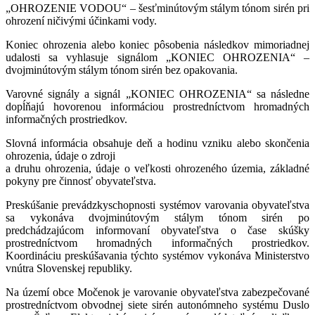
„OHROZENIE VODOU“ – šesťminútovým stálym tónom sirén pri
ohrození ničivými účinkami vody.
Koniec ohrozenia alebo koniec pôsobenia následkov mimoriadnej
udalosti sa vyhlasuje signálom „KONIEC OHROZENIA“ –
dvojminútovým stálym tónom sirén bez opakovania.
Varovné signály a signál „KONIEC OHROZENIA“ sa následne
dopĺňajú hovorenou informáciou prostredníctvom hromadných
informačných prostriedkov.
Slovná informácia obsahuje deň a hodinu vzniku alebo skončenia
ohrozenia, údaje o zdroji
a druhu ohrozenia, údaje o veľkosti ohrozeného územia, základné
pokyny pre činnosť obyvateľstva.
Preskúšanie prevádzkyschopnosti systémov varovania obyvateľstva
sa vykonáva dvojminútovým stálym tónom sirén po
predchádzajúcom informovaní obyvateľstva o čase skúšky
prostredníctvom hromadných informačných prostriedkov.
Koordináciu preskúšavania týchto systémov vykonáva Ministerstvo
vnútra Slovenskej republiky.
Na území obce Močenok je varovanie obyvateľstva zabezpečované
prostredníctvom obvodnej siete sirén autonómneho systému Duslo