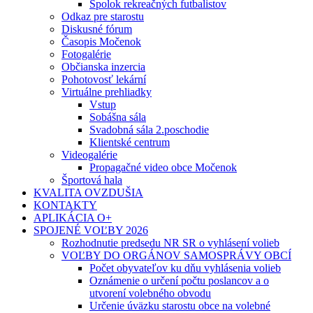
Spolok rekreačných futbalistov
Odkaz pre starostu
Diskusné fórum
Časopis Močenok
Fotogalérie
Občianska inzercia
Pohotovosť lekární
Virtuálne prehliadky
Vstup
Sobášna sála
Svadobná sála 2.poschodie
Klientské centrum
Videogalérie
Propagačné video obce Močenok
Športová hala
KVALITA OVZDUŠIA
KONTAKTY
APLIKÁCIA O+
SPOJENÉ VOĽBY 2026
Rozhodnutie predsedu NR SR o vyhlásení volieb
VOĽBY DO ORGÁNOV SAMOSPRÁVY OBCÍ
Počet obyvateľov ku dňu vyhlásenia volieb
Oznámenie o určení počtu poslancov a o
utvorení volebného obvodu
Určenie úväzku starostu obce na volebné