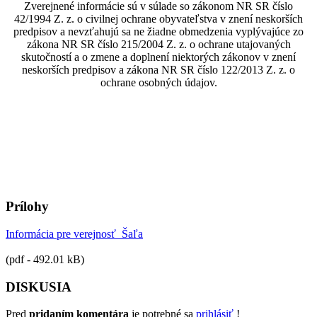
Zverejnené informácie sú v súlade so zákonom NR SR číslo
42/1994 Z. z. o civilnej ochrane obyvateľstva v znení neskorších
predpisov a nevzťahujú sa ne žiadne obmedzenia vyplývajúce zo
zákona NR SR číslo 215/2004 Z. z. o ochrane utajovaných
skutočností a o zmene a doplnení niektorých zákonov v znení
neskorších predpisov a zákona NR SR číslo 122/2013 Z. z. o
ochrane osobných údajov.
Prílohy
Informácia pre verejnosť_Šaľa
(pdf - 492.01 kB)
DISKUSIA
Pred
pridaním komentára
je potrebné sa
prihlásiť
!