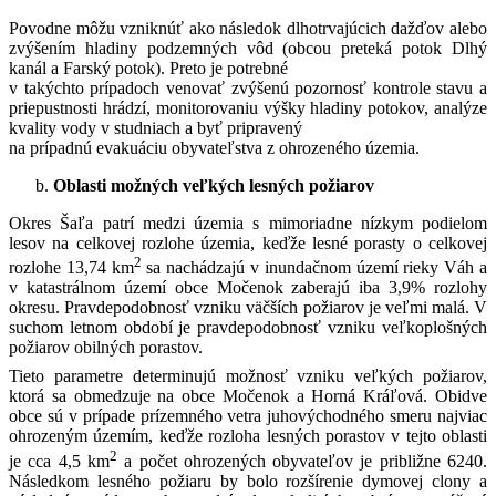
Povodne môžu vzniknúť ako následok dlhotrvajúcich dažďov alebo
zvýšením hladiny podzemných vôd (obcou preteká potok Dlhý
kanál a Farský potok). Preto je potrebné
v takýchto prípadoch venovať zvýšenú pozornosť kontrole stavu a
priepustnosti hrádzí, monitorovaniu výšky hladiny potokov, analýze
kvality vody v studniach a byť pripravený
na prípadnú evakuáciu obyvateľstva z ohrozeného územia.
Oblasti možných veľkých lesných požiarov
Okres Šaľa patrí medzi územia s mimoriadne nízkym podielom
lesov na celkovej rozlohe územia, keďže lesné porasty o celkovej
2
rozlohe 13,74 km
sa nachádzajú v inundačnom území rieky Váh a
v katastrálnom území obce Močenok zaberajú iba 3,9% rozlohy
okresu. Pravdepodobnosť vzniku väčších požiarov je veľmi malá. V
suchom letnom období je pravdepodobnosť vzniku veľkoplošných
požiarov obilných porastov.
Tieto parametre determinujú možnosť vzniku veľkých požiarov,
ktorá sa obmedzuje na obce Močenok a Horná Kráľová. Obidve
obce sú v prípade prízemného vetra juhovýchodného smeru najviac
ohrozeným územím, keďže rozloha lesných porastov v tejto oblasti
2
je cca 4,5 km
a počet ohrozených obyvateľov je približne 6240.
Následkom lesného požiaru by bolo rozšírenie dymovej clony a