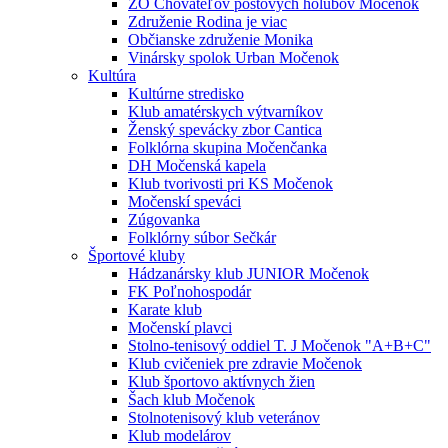
ZO Chovateľov poštových holubov Močenok
Združenie Rodina je viac
Občianske združenie Monika
Vinársky spolok Urban Močenok
Kultúra
Kultúrne stredisko
Klub amatérskych výtvarníkov
Ženský spevácky zbor Cantica
Folklórna skupina Močenčanka
DH Močenská kapela
Klub tvorivosti pri KS Močenok
Močenskí speváci
Zúgovanka
Folklórny súbor Sečkár
Športové kluby
Hádzanársky klub JUNIOR Močenok
FK Poľnohospodár
Karate klub
Močenskí plavci
Stolno-tenisový oddiel T. J Močenok "A+B+C"
Klub cvičeniek pre zdravie Močenok
Klub športovo aktívnych žien
Šach klub Močenok
Stolnotenisový klub veteránov
Klub modelárov