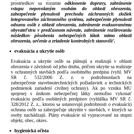
prostriedkov sa rozumie
odklonenie dopravy, zabránenie
vstupu nepovolaným osobám do oblasti ohrozenia,
zabezpečenie plynulosti prechodu záchranných zložiek
integrovaného záchranného systému, zabezpečenie plynulosti
odsunu osôb z oblasti ohrozenia, zabránenie evakuovanému
obyvateľstvu v predčasnom návrate, zabránenie rozširovaniu
následkov pôsobenia nebezpečných látok mimo oblasti
ohrozenia, určenie a zriadenie kontrolných stanovíšť.
evakuácia a ukrytie osôb
Evakuácia a ukrytie osôb sa plánujú a realizujú v oblasti
ohrozenia v závislosti od jeho druhu, pričom ukrytie sa realizuje
v ochranných stavbách podľa osobitného predpisu (vyhl. MV
SR č. 532/2006 Z. z. o podrobnostiach na
zabezpečenie stavebnotechnických požiadaviek a technických
podmienok zariadení civilnej ochrany). Ak po vzniku MU
spojenej s únikom nebezpečnej látky nemožno vykonať
evakuáciu podľa osobitných predpisov (vyhláška MV SR č.
328/2012 Z. z., ktorou sa ustanovujú podrobnosti o evakuácii)
ochrana osôb sa zabezpečuje ukrytím v stavbách, v ktorých sa
osoby nachádzajú. Plány evakuácie sú vypracované na stupni
objekt, obec, okres.
hygienická očista