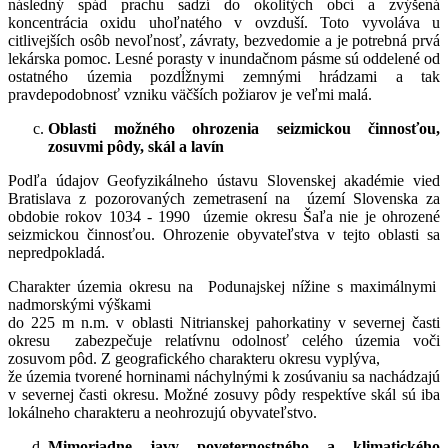
následný spád prachu sadzí do okolitých obcí a zvýšená
koncentrácia oxidu uhoľnatého v ovzduší. Toto vyvoláva u
citlivejších osôb nevoľnosť, závraty, bezvedomie a je potrebná prvá
lekárska pomoc. Lesné porasty v inundačnom pásme sú oddelené od
ostatného územia pozdĺžnymi zemnými hrádzami a tak
pravdepodobnosť vzniku väčších požiarov je veľmi malá.
Oblasti možného ohrozenia seizmickou činnosťou,
zosuvmi pôdy, skál a lavín
Podľa údajov Geofyzikálneho ústavu Slovenskej akadémie vied
Bratislava z pozorovaných zemetrasení na území Slovenska za
obdobie rokov 1034 - 1990 územie okresu Šaľa nie je ohrozené
seizmickou činnosťou. Ohrozenie obyvateľstva v tejto oblasti sa
nepredpokladá.
Charakter územia okresu na Podunajskej nížine s maximálnymi
nadmorskými výškami
do 225 m n.m. v oblasti Nitrianskej pahorkatiny v severnej časti
okresu zabezpečuje relatívnu odolnosť celého územia voči
zosuvom pôd. Z geografického charakteru okresu vyplýva,
že územia tvorené horninami náchylnými k zosúvaniu sa nachádzajú
v severnej časti okresu. Možné zosuvy pôdy respektíve skál sú iba
lokálneho charakteru a neohrozujú obyvateľstvo.
Mimoriadne javy poveternostného a klimatického