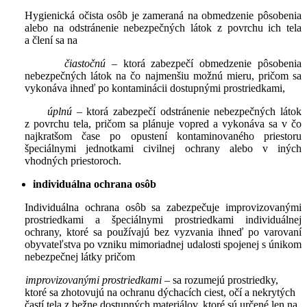
Hygienická očista osôb je zameraná na obmedzenie pôsobenia
alebo na odstránenie nebezpečných látok z povrchu ich tela
a člení sa na
čiastočnú
– ktorá zabezpečí obmedzenie pôsobenia
nebezpečných látok na čo najmenšiu možnú mieru, pričom sa
vykonáva ihneď po kontaminácii dostupnými prostriedkami,
úplnú
– ktorá zabezpečí odstránenie nebezpečných látok
z povrchu tela, pričom sa plánuje vopred a vykonáva sa v čo
najkratšom čase po opustení kontaminovaného priestoru
špeciálnymi jednotkami civilnej ochrany alebo v iných
vhodných priestoroch.
individuálna ochrana osôb
Individuálna ochrana osôb sa zabezpečuje improvizovanými
prostriedkami a špeciálnymi prostriedkami individuálnej
ochrany, ktoré sa používajú bez vyzvania ihneď po varovaní
obyvateľstva po vzniku mimoriadnej udalosti spojenej s únikom
nebezpečnej látky pričom
improvizovanými prostriedkami
– sa rozumejú prostriedky,
ktoré sa zhotovujú na ochranu dýchacích ciest, očí a nekrytých
častí tela z bežne dostupných materiálov, ktoré sú určené len na