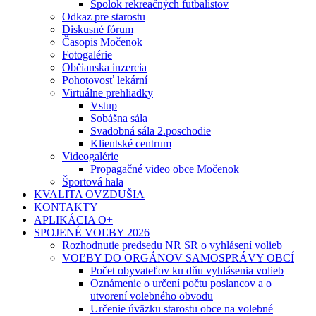
Spolok rekreačných futbalistov
Odkaz pre starostu
Diskusné fórum
Časopis Močenok
Fotogalérie
Občianska inzercia
Pohotovosť lekární
Virtuálne prehliadky
Vstup
Sobášna sála
Svadobná sála 2.poschodie
Klientské centrum
Videogalérie
Propagačné video obce Močenok
Športová hala
KVALITA OVZDUŠIA
KONTAKTY
APLIKÁCIA O+
SPOJENÉ VOĽBY 2026
Rozhodnutie predsedu NR SR o vyhlásení volieb
VOĽBY DO ORGÁNOV SAMOSPRÁVY OBCÍ
Počet obyvateľov ku dňu vyhlásenia volieb
Oznámenie o určení počtu poslancov a o
utvorení volebného obvodu
Určenie úväzku starostu obce na volebné