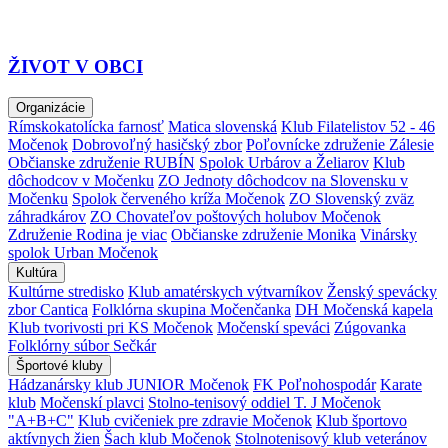
ŽIVOT V OBCI
Organizácie
Rímskokatolícka farnosť
Matica slovenská
Klub Filatelistov 52 - 46
Močenok
Dobrovoľný hasičský zbor
Poľovnícke združenie Zálesie
Občianske združenie RUBÍN
Spolok Urbárov a Želiarov
Klub
dôchodcov v Močenku
ZO Jednoty dôchodcov na Slovensku v
Močenku
Spolok červeného kríža Močenok
ZO Slovenský zväz
záhradkárov
ZO Chovateľov poštových holubov Močenok
Združenie Rodina je viac
Občianske združenie Monika
Vinársky
spolok Urban Močenok
Kultúra
Kultúrne stredisko
Klub amatérskych výtvarníkov
Ženský spevácky
zbor Cantica
Folklórna skupina Močenčanka
DH Močenská kapela
Klub tvorivosti pri KS Močenok
Močenskí speváci
Zúgovanka
Folklórny súbor Sečkár
Športové kluby
Hádzanársky klub JUNIOR Močenok
FK Poľnohospodár
Karate
klub
Močenskí plavci
Stolno-tenisový oddiel T. J Močenok
"A+B+C"
Klub cvičeniek pre zdravie Močenok
Klub športovo
aktívnych žien
Šach klub Močenok
Stolnotenisový klub veteránov