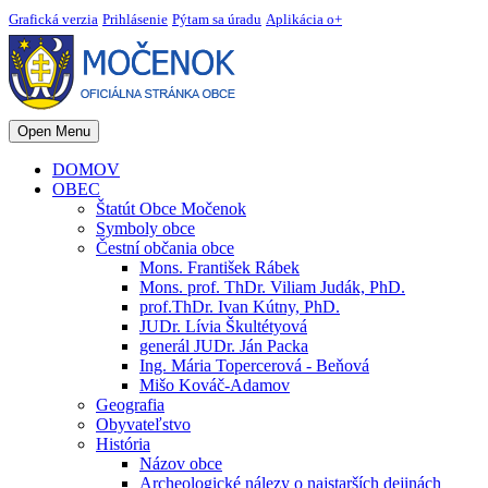
Grafická verzia
Prihlásenie
Pýtam sa úradu
Aplikácia o+
Open Menu
DOMOV
OBEC
Štatút Obce Močenok
Symboly obce
Čestní občania obce
Mons. František Rábek
Mons. prof. ThDr. Viliam Judák, PhD.
prof.ThDr. Ivan Kútny, PhD.
JUDr. Lívia Škultétyová
generál JUDr. Ján Packa
Ing. Mária Topercerová - Beňová
Mišo Kováč-Adamov
Geografia
Obyvateľstvo
História
Názov obce
Archeologické nálezy o najstarších dejinách