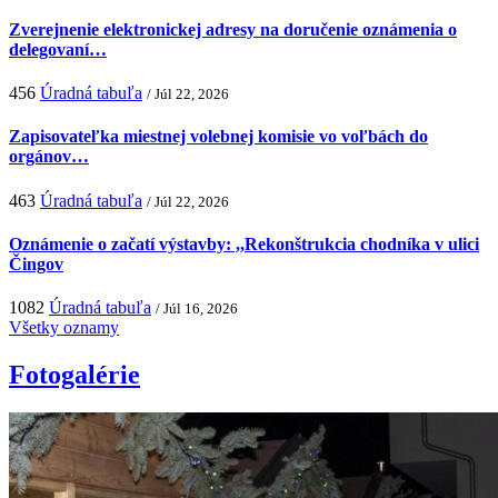
Zverejnenie elektronickej adresy na doručenie oznámenia o
delegovaní…
456
Úradná tabuľa
/ Júl 22, 2026
Zapisovateľka miestnej volebnej komisie vo voľbách do
orgánov…
463
Úradná tabuľa
/ Júl 22, 2026
Oznámenie o začatí výstavby: ,,Rekonštrukcia chodníka v ulici
Čingov
1082
Úradná tabuľa
/ Júl 16, 2026
Všetky oznamy
Fotogalérie