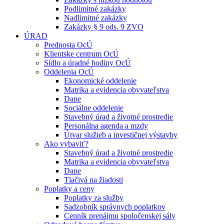
Podlimitné zakázky
Nadlimitné zakázky
Zakázky § 9 ods. 9 ZVO
ÚRAD
Prednosta OcÚ
Klientske centrum OcÚ
Sídlo a úradné hodiny OcÚ
Oddelenia OcÚ
Ekonomické oddelenie
Matrika a evidencia obyvateľstva
Dane
Sociálne oddelenie
Stavebný úrad a životné prostredie
Personálna agenda a mzdy
Útvar služieb a investičnej výstavby
Ako vybaviť?
Stavebný úrad a životné prostredie
Matrika a evidencia obyvateľstva
Dane
Tlačivá na žiadosti
Poplatky a ceny
Poplatky za služby
Sadzobník správnych poplatkov
Cenník prenájmu spoločenskej sály