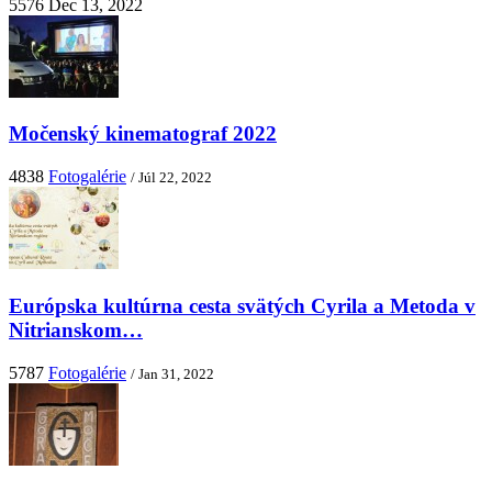
5576
Dec 13, 2022
Močenský kinematograf 2022
4838
Fotogalérie
/ Júl 22, 2022
Európska kultúrna cesta svätých Cyrila a Metoda v
Nitrianskom…
5787
Fotogalérie
/ Jan 31, 2022