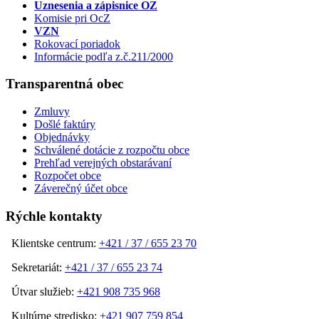
Uznesenia a zápisnice OZ
Komisie pri OcZ
VZN
Rokovací poriadok
Informácie podľa z.č.211/2000
Transparentná obec
Zmluvy
Došlé faktúry
Objednávky
Schválené dotácie z rozpočtu obce
Prehľad verejných obstarávaní
Rozpočet obce
Záverečný účet obce
Rýchle kontakty
Klientske centrum:
+421 / 37 / 655 23 70
Sekretariát:
+421 / 37 / 655 23 74
Útvar služieb:
+421 908 735 968
Kultúrne stredisko:
+421 907 759 854