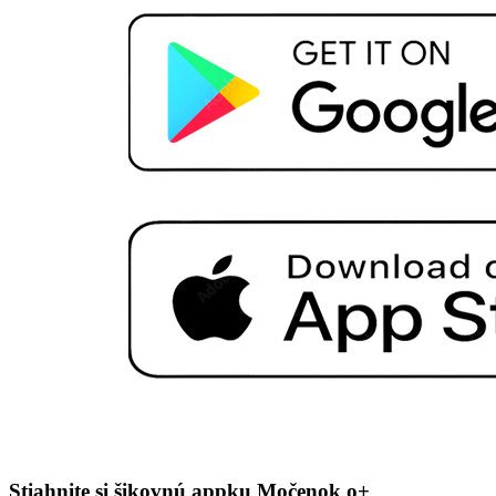
Stiahnite si šikovnú appku Močenok o+