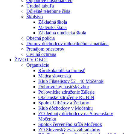
Odpadové hospodárstvo
Úradná tabuľa
Dôležité telefónne čísla
Školstvo
Základná škola
Materská škola
Základná umelecká škola
Obecná polícia
Domov dôchodcov milosrdného samaritána
Prenájom priestorov
Civilná ochrana
ŽIVOT V OBCI
Organizácie
Rímskokatolícka farnosť
Matica slovenská
Klub Filatelistov 52 - 46 Močenok
Dobrovoľný hasičský zbor
Poľovnícke združenie Zálesie
Občianske združenie RUBÍN
Spolok Urbárov a Želiarov
Klub dôchodcov v Močenku
ZO Jednoty dôchodcov na Slovensku v
Močenku
Spolok červeného kríža Močenok
ZO Slovenský zväz záhradkárov