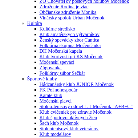
ZO Chovateľov poštových holubov Močenok
Združenie Rodina je viac
Občianske združenie Monika
Vinársky spolok Urban Močenok
Kultúra
Kultúrne stredisko
Klub amatérskych výtvarníkov
Ženský spevácky zbor Cantica
Folklórna skupina Močenčanka
DH Močenská kapela
Klub tvorivosti pri KS Močenok
Močenskí speváci
Zúgovanka
Folklórny súbor Sečkár
Športové kluby
Hádzanársky klub JUNIOR Močenok
FK Poľnohospodár
Karate klub
Močenskí plavci
Stolno-tenisový oddiel T. J Močenok "A+B+C"
Klub cvičeniek pre zdravie Močenok
Klub športovo aktívnych žien
Šach klub Močenok
Stolnotenisový klub veteránov
Klub modelárov