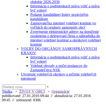
obdobie 2026-2030
Informácia o podmienkach práva voliť a práva
byť volený
Podanie kandidátnej listiny nezávislým
kandidátom
Zapisovateľka miestnej volebnej komisie vo
voľbách do orgánov samospráv obcí
Zverejnenie elektronickej adresy na doručenie
oznámenia o delegovaní člena a náhradníka do
miestnej volebnej komisie a okrskovej volebnej
komisie
VOĽBY DO ORGÁNOV SAMOSPRÁVNYCH
KRAJOV
Informácia o podmienkach práva voliť a práva
byť volený
Volebné obvody a počet poslancov do
Zastupiteľstva NSK
Utvorenie volebných okrskov a určenie volebných
miestností
×
Titulka
>
ŽIVOT V OBCI
>
Organizácie
publikované: 27.01.2016 09:44 // aktualizácia: 27.01.2016
09:45 // zobrazené: 8306