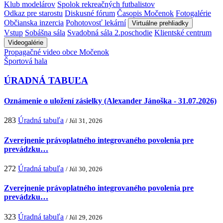
Klub modelárov
Spolok rekreačných futbalistov
Odkaz pre starostu
Diskusné fórum
Časopis Močenok
Fotogalérie
Občianska inzercia
Pohotovosť lekární
Virtuálne prehliadky
Vstup
Sobášna sála
Svadobná sála 2.poschodie
Klientské centrum
Videogalérie
Propagačné video obce Močenok
Športová hala
ÚRADNÁ TABUĽA
Oznámenie o uložení zásielky (Alexander Jánoška - 31.07.2026)
283
Úradná tabuľa
/ Júl 31, 2026
Zverejnenie právoplatného integrovaného povolenia pre
prevádzku…
272
Úradná tabuľa
/ Júl 30, 2026
Zverejnenie právoplatného integrovaného povolenia pre
prevádzku…
323
Úradná tabuľa
/ Júl 29, 2026