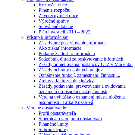
Rozpočet obce
Plnenie rozpočtu
Záverečný účet obce
Výročné správy
Schválené dotácie
Plán investícií 2019 – 2022
Prístup k informáciám
Zásady pre poskytovanie informácií
Ako získať informácie
Podanie žiadosti o informáciu
Sadzobník úhrad za poskytovanie informácií
Zásady odmeňovania poslancov OcZ v Močenku
Zásady ochrany osobných údajov
Oznámenie funkcií, zamestnaní, činností ...
Zmluvy, faktúry, objednávky
Zásady podávania, preverovania a evidovania
oznámení protispoločenskej činnosti
Verejná vyhláška o oznámení miesta uloženia
písomnosti - Erika Kozárová
Verejné obstarávanie
Profil obstarávateľa
Smernica o verejnom obstarávaní
Finančné limity
Súhrnné správy
Zákazky s nízkou hodnotou