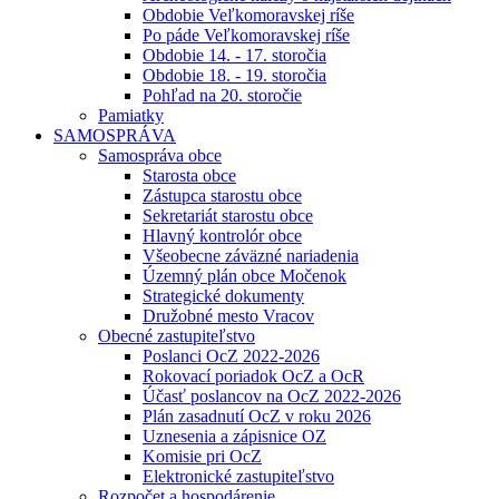
Obdobie Veľkomoravskej ríše
Po páde Veľkomoravskej ríše
Obdobie 14. - 17. storočia
Obdobie 18. - 19. storočia
Pohľad na 20. storočie
Pamiatky
SAMOSPRÁVA
Samospráva obce
Starosta obce
Zástupca starostu obce
Sekretariát starostu obce
Hlavný kontrolór obce
Všeobecne záväzné nariadenia
Územný plán obce Močenok
Strategické dokumenty
Družobné mesto Vracov
Obecné zastupiteľstvo
Poslanci OcZ 2022-2026
Rokovací poriadok OcZ a OcR
Účasť poslancov na OcZ 2022-2026
Plán zasadnutí OcZ v roku 2026
Uznesenia a zápisnice OZ
Komisie pri OcZ
Elektronické zastupiteľstvo
Rozpočet a hospodárenie