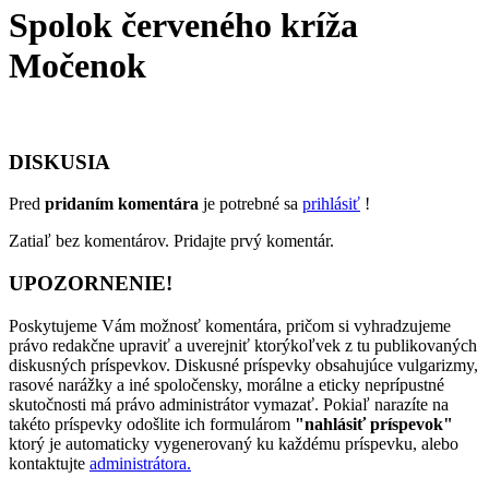
Spolok červeného kríža
Močenok
DISKUSIA
Pred
pridaním komentára
je potrebné sa
prihlásiť
!
Zatiaľ bez komentárov. Pridajte prvý komentár.
UPOZORNENIE!
Poskytujeme Vám možnosť komentára, pričom si vyhradzujeme
právo redakčne upraviť a uverejniť ktorýkoľvek z tu publikovaných
diskusných príspevkov. Diskusné príspevky obsahujúce vulgarizmy,
rasové narážky a iné spoločensky, morálne a eticky neprípustné
skutočnosti má právo administrátor vymazať. Pokiaľ narazíte na
takéto príspevky odošlite ich formulárom
"nahlásiť príspevok"
ktorý je automaticky vygenerovaný ku každému príspevku, alebo
kontaktujte
administrátora.