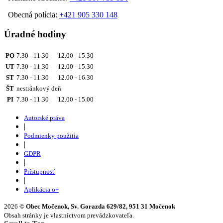
Obecná polícia:
+421 905 330 148
Úradné hodiny
PO
7.30 - 11.30 12.00 - 15.30
UT
7.30 - 11.30 12.00 - 15.30
ST
7.30 - 11.30 12.00 - 16.30
ŠT
nestránkový deň
PI
7.30 - 11.30 12.00 - 15.00
Autorské práva
|
Podmienky použitia
|
GDPR
|
Prístupnosť
|
Aplikácia o+
2026 ©
Obec Močenok, Sv. Gorazda 629/82, 951 31 Močenok
Obsah stránky je vlastníctvom prevádzkovateľa.