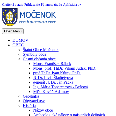
Grafická verzia
Prihlásenie
Pýtam sa úradu
Aplikácia o+
Open Menu
DOMOV
OBEC
Štatút Obce Močenok
Symboly obce
Čestní občania obce
Mons. František Rábek
Mons. prof. ThDr. Viliam Judák, PhD.
prof.ThDr. Ivan Kútny, PhD.
JUDr. Lívia Škultétyová
generál JUDr. Ján Packa
Ing. Mária Topercerová - Beňová
Mišo Kováč-Adamov
Geografia
Obyvateľstvo
História
Názov obce
Archeologické nálezy o najstarších dejinách