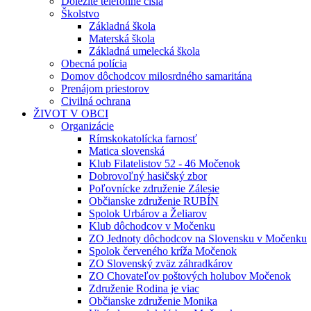
Dôležité telefónne čísla
Školstvo
Základná škola
Materská škola
Základná umelecká škola
Obecná polícia
Domov dôchodcov milosrdného samaritána
Prenájom priestorov
Civilná ochrana
ŽIVOT V OBCI
Organizácie
Rímskokatolícka farnosť
Matica slovenská
Klub Filatelistov 52 - 46 Močenok
Dobrovoľný hasičský zbor
Poľovnícke združenie Zálesie
Občianske združenie RUBÍN
Spolok Urbárov a Želiarov
Klub dôchodcov v Močenku
ZO Jednoty dôchodcov na Slovensku v Močenku
Spolok červeného kríža Močenok
ZO Slovenský zväz záhradkárov
ZO Chovateľov poštových holubov Močenok
Združenie Rodina je viac
Občianske združenie Monika