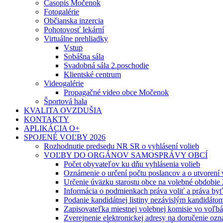
Časopis Močenok
Fotogalérie
Občianska inzercia
Pohotovosť lekární
Virtuálne prehliadky
Vstup
Sobášna sála
Svadobná sála 2.poschodie
Klientské centrum
Videogalérie
Propagačné video obce Močenok
Športová hala
KVALITA OVZDUŠIA
KONTAKTY
APLIKÁCIA O+
SPOJENÉ VOĽBY 2026
Rozhodnutie predsedu NR SR o vyhlásení volieb
VOĽBY DO ORGÁNOV SAMOSPRÁVY OBCÍ
Počet obyvateľov ku dňu vyhlásenia volieb
Oznámenie o určení počtu poslancov a o utvorení
Určenie úväzku starostu obce na volebné obdobie
Informácia o podmienkach práva voliť a práva by
Podanie kandidátnej listiny nezávislým kandidáto
Zapisovateľka miestnej volebnej komisie vo voľb
Zverejnenie elektronickej adresy na doručenie ozn