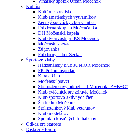
Vinársky spolok Urban Močenok
Kultúra
Kultúrne stredisko
Klub amatérskych výtvarníkov
Ženský spevácky zbor Cantica
Folklórna skupina Močenčanka
DH Močenská kapela
Klub tvorivosti pri KS Močenok
Močenskí speváci
Zúgovanka
Folklórny súbor Sečkár
Športové kluby
Hádzanársky klub JUNIOR Močenok
FK Poľnohospodár
Karate klub
Močenskí plavci
Stolno-tenisový oddiel T. J Močenok "A+B+C"
Klub cvičeniek pre zdravie Močenok
Klub športovo aktívnych žien
Šach klub Močenok
Stolnotenisový klub veteránov
Klub modelárov
Spolok rekreačných futbalistov
Odkaz pre starostu
Diskusné fórum