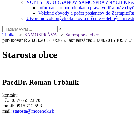
VOĽBY DO ORGÁNOV SAMOSPRÁVNYCH KRA
Informácia o podmienkach práva voliť a práva by
Volebné obvody a počet poslancov do Zastupiteľ
Utvorenie volebných okrskov a určenie volebných miestn
×
Titulka
>
SAMOSPRÁVA
>
Samospráva obce
publikované: 23.08.2015 10:26 // aktualizácia: 23.08.2015 10:37 //
Starosta obce
PaedDr. Roman Urbánik
kontakt:
t.č.: 037/ 655 23 70
mobil: 0915 712 593
mail:
starosta@mocenok.sk