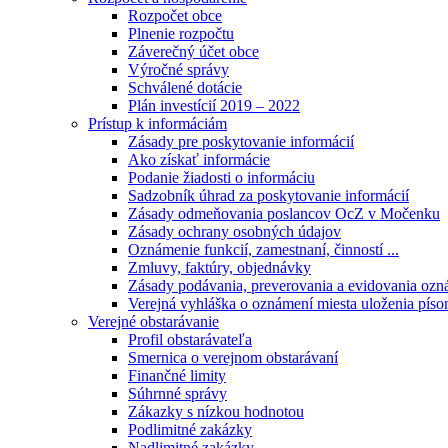
Rozpočet obce
Plnenie rozpočtu
Záverečný účet obce
Výročné správy
Schválené dotácie
Plán investícií 2019 – 2022
Prístup k informáciám
Zásady pre poskytovanie informácií
Ako získať informácie
Podanie žiadosti o informáciu
Sadzobník úhrad za poskytovanie informácií
Zásady odmeňovania poslancov OcZ v Močenku
Zásady ochrany osobných údajov
Oznámenie funkcií, zamestnaní, činností ...
Zmluvy, faktúry, objednávky
Zásady podávania, preverovania a evidovania ozná
Verejná vyhláška o oznámení miesta uloženia píso
Verejné obstarávanie
Profil obstarávateľa
Smernica o verejnom obstarávaní
Finančné limity
Súhrnné správy
Zákazky s nízkou hodnotou
Podlimitné zakázky
Nadlimitné zakázky