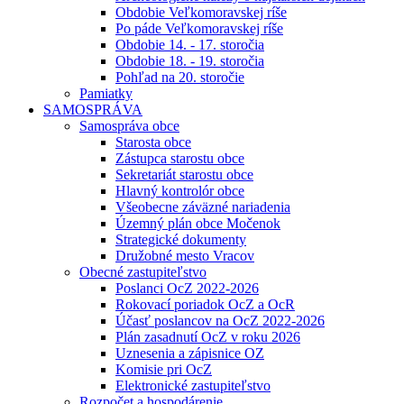
Obdobie Veľkomoravskej ríše
Po páde Veľkomoravskej ríše
Obdobie 14. - 17. storočia
Obdobie 18. - 19. storočia
Pohľad na 20. storočie
Pamiatky
SAMOSPRÁVA
Samospráva obce
Starosta obce
Zástupca starostu obce
Sekretariát starostu obce
Hlavný kontrolór obce
Všeobecne záväzné nariadenia
Územný plán obce Močenok
Strategické dokumenty
Družobné mesto Vracov
Obecné zastupiteľstvo
Poslanci OcZ 2022-2026
Rokovací poriadok OcZ a OcR
Účasť poslancov na OcZ 2022-2026
Plán zasadnutí OcZ v roku 2026
Uznesenia a zápisnice OZ
Komisie pri OcZ
Elektronické zastupiteľstvo
Rozpočet a hospodárenie