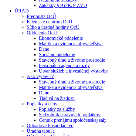
Zakázky § 9 ods. 9 ZVO
ÚRAD
Prednosta OcÚ
Klientske centrum OcÚ
Sídlo a úradné hodiny OcÚ
Oddelenia OcÚ
Ekonomické oddelenie
Matrika a evidencia obyvateľstva
Dane
Sociálne oddelenie
Stavebný úrad a životné prostredie
Personálna agenda a mzdy
Útvar služieb a investičnej výstavby
Ako vybaviť?
Stavebný úrad a životné prostredie
Matrika a evidencia obyvateľstva
Dane
Tlačivá na žiadosti
Poplatky a ceny
Poplatky za služby
Sadzobník správnych poplatkov
Cenník prenájmu spoločenskej sály
Odpadové hospodárstvo
Úradná tabuľa