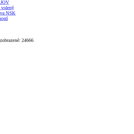
JOV
ť volený
stva NSK
ostí
 zobrazené: 24666