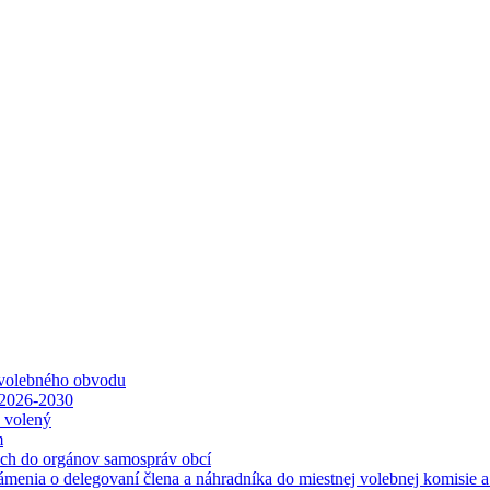
 volebného obvodu
 2026-2030
ť volený
m
ách do orgánov samospráv obcí
ámenia o delegovaní člena a náhradníka do miestnej volebnej komisie 