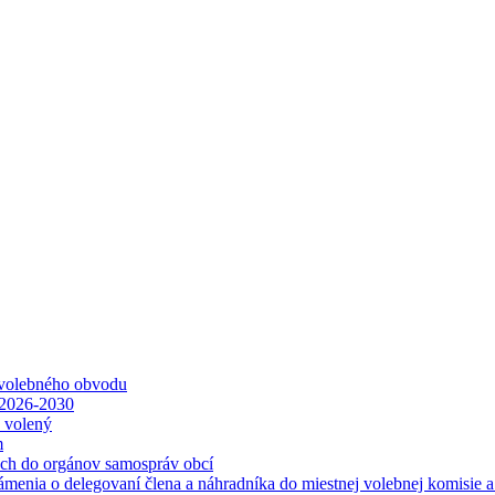
 volebného obvodu
 2026-2030
ť volený
m
ách do orgánov samospráv obcí
ámenia o delegovaní člena a náhradníka do miestnej volebnej komisie 