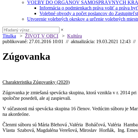
VOĽBY DO ORGÁNOV SAMOSPRÁVNYCH KRA
Informácia o podmienkach práva voliť a práva by
Volebné obvody a počet poslancov do Zastupiteľ
Utvorenie volebných okrskov a určenie volebných miestn
×
Titulka
>
ŽIVOT V OBCI
>
Kultúra
publikované: 27.01.2016 10:01 // aktualizácia: 19.03.2021 12:43 //
Zúgovanka
Charakteristika Zúgovanky (2020)
Zúgovanka je zmiešaná spevácka skupina, ktorá vznikla v r. 2014 pri
spoločne posedeli, ale aj zaspievali.
V súčasnosti má spevácka skupina 16 členov. Vedúcim súboru je Mariá
na akordeóne.
Členmi súboru sú Mária Blehová ,Valéria Boháčová, Valéria Hambalk
Vlasta Szabová, Magdaléna Verešová, Miroslav Horňák, Ing. Ernest 