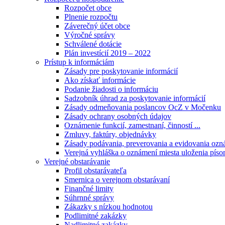
Rozpočet obce
Plnenie rozpočtu
Záverečný účet obce
Výročné správy
Schválené dotácie
Plán investícií 2019 – 2022
Prístup k informáciám
Zásady pre poskytovanie informácií
Ako získať informácie
Podanie žiadosti o informáciu
Sadzobník úhrad za poskytovanie informácií
Zásady odmeňovania poslancov OcZ v Močenku
Zásady ochrany osobných údajov
Oznámenie funkcií, zamestnaní, činností ...
Zmluvy, faktúry, objednávky
Zásady podávania, preverovania a evidovania ozná
Verejná vyhláška o oznámení miesta uloženia píso
Verejné obstarávanie
Profil obstarávateľa
Smernica o verejnom obstarávaní
Finančné limity
Súhrnné správy
Zákazky s nízkou hodnotou
Podlimitné zakázky
Nadlimitné zakázky