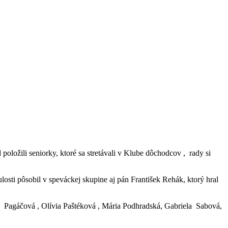
ložili seniorky, ktoré sa stretávali v Klube dôchodcov , rady si
sti pôsobil v speváckej skupine aj pán František Rehák, ktorý hral
 Pagáčová , Olívia Paštéková , Mária Podhradská, Gabriela Sabová,