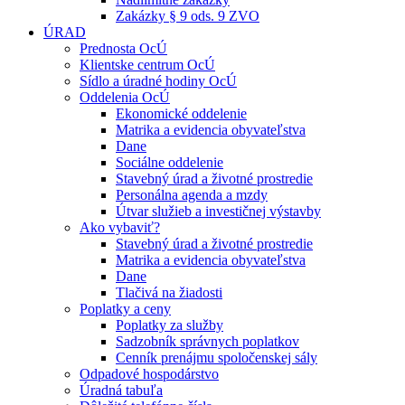
Zakázky § 9 ods. 9 ZVO
ÚRAD
Prednosta OcÚ
Klientske centrum OcÚ
Sídlo a úradné hodiny OcÚ
Oddelenia OcÚ
Ekonomické oddelenie
Matrika a evidencia obyvateľstva
Dane
Sociálne oddelenie
Stavebný úrad a životné prostredie
Personálna agenda a mzdy
Útvar služieb a investičnej výstavby
Ako vybaviť?
Stavebný úrad a životné prostredie
Matrika a evidencia obyvateľstva
Dane
Tlačivá na žiadosti
Poplatky a ceny
Poplatky za služby
Sadzobník správnych poplatkov
Cenník prenájmu spoločenskej sály
Odpadové hospodárstvo
Úradná tabuľa