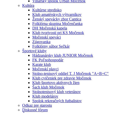
Vinársky spolok Urban Močenok
Kultúra
Kultúrne stredisko
Klub amatérskych výtvarníkov
Ženský spevácky zbor Cantica
Folklórna skupina Močenčanka
DH Močenská kapela
Klub tvorivosti pri KS Močenok
Močenskí speváci
Zúgovanka
Folklórny súbor Sečkár
Športové kluby
Hádzanársky klub JUNIOR Močenok
FK Poľnohospodár
Karate klub
Močenskí plavci
Stolno-tenisový oddiel T. J Močenok "A+B+C"
Klub cvičeniek pre zdravie Močenok
Klub športovo aktívnych žien
Šach klub Močenok
Stolnotenisový klub veteránov
Klub modelárov
Spolok rekreačných futbalistov
Odkaz pre starostu
Diskusné fórum