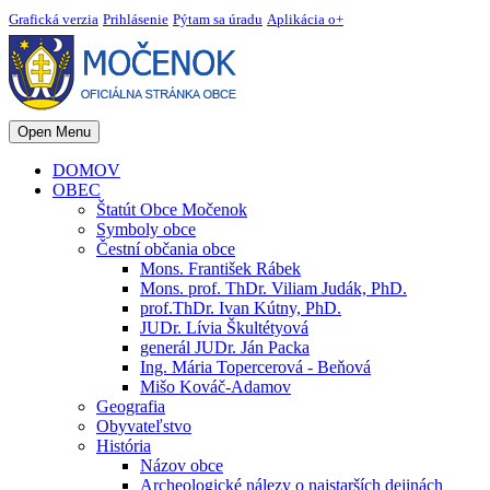
Grafická verzia
Prihlásenie
Pýtam sa úradu
Aplikácia o+
Open Menu
DOMOV
OBEC
Štatút Obce Močenok
Symboly obce
Čestní občania obce
Mons. František Rábek
Mons. prof. ThDr. Viliam Judák, PhD.
prof.ThDr. Ivan Kútny, PhD.
JUDr. Lívia Škultétyová
generál JUDr. Ján Packa
Ing. Mária Topercerová - Beňová
Mišo Kováč-Adamov
Geografia
Obyvateľstvo
História
Názov obce
Archeologické nálezy o najstarších dejinách