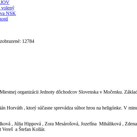
JOV
ť volený
stva NSK
ostí
 zobrazené: 12784
 Miestnej organizácii Jednoty dôchodcov Slovenska v Močenku. Základ po
n Horváth , ktorý súčasne sprevádza súbor hrou na heligónke. V minulo
ová , Júlia Hippová , Zora Mesárošová, Jozefína Miháliková , Zdena
Vereš a Štefan Kollár.