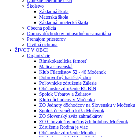
Dôležité telefónne čísla
Školstvo
Základná škola
Materská škola
Základná umelecká škola
Obecná polícia
Domov dôchodcov milosrdného samaritána
Prenájom priestorov
Civilná ochrana
ŽIVOT V OBCI
Organizácie
Rímskokatolícka farnosť
Matica slovenská
Klub Filatelistov 52 - 46 Močenok
Dobrovoľný hasičský zbor
Poľovnícke združenie Zálesie
Občianske združenie RUBÍN
Spolok Urbárov a Želiarov
Klub dôchodcov v Močenku
ZO Jednoty dôchodcov na Slovensku v Močenku
Spolok červeného kríža Močenok
ZO Slovenský zväz záhradkárov
ZO Chovateľov poštových holubov Močenok
Združenie Rodina je viac
Občianske združenie Monika