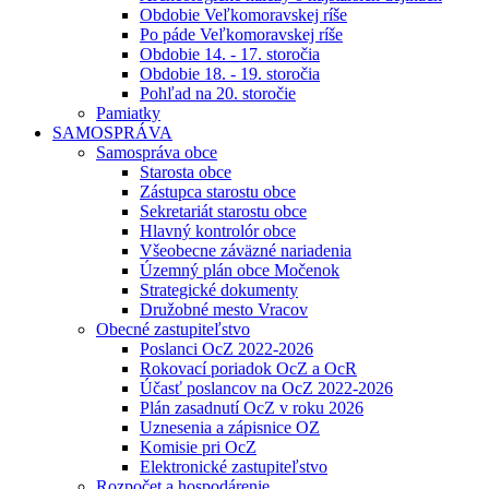
Obdobie Veľkomoravskej ríše
Po páde Veľkomoravskej ríše
Obdobie 14. - 17. storočia
Obdobie 18. - 19. storočia
Pohľad na 20. storočie
Pamiatky
SAMOSPRÁVA
Samospráva obce
Starosta obce
Zástupca starostu obce
Sekretariát starostu obce
Hlavný kontrolór obce
Všeobecne záväzné nariadenia
Územný plán obce Močenok
Strategické dokumenty
Družobné mesto Vracov
Obecné zastupiteľstvo
Poslanci OcZ 2022-2026
Rokovací poriadok OcZ a OcR
Účasť poslancov na OcZ 2022-2026
Plán zasadnutí OcZ v roku 2026
Uznesenia a zápisnice OZ
Komisie pri OcZ
Elektronické zastupiteľstvo
Rozpočet a hospodárenie