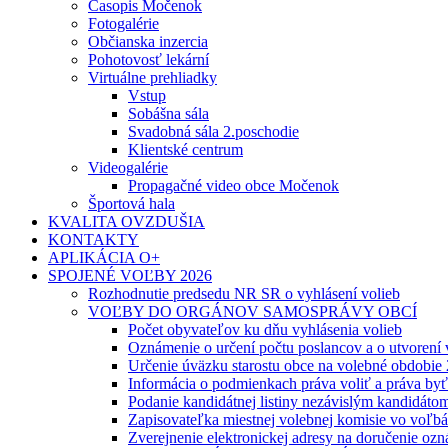
Časopis Močenok
Fotogalérie
Občianska inzercia
Pohotovosť lekární
Virtuálne prehliadky
Vstup
Sobášna sála
Svadobná sála 2.poschodie
Klientské centrum
Videogalérie
Propagačné video obce Močenok
Športová hala
KVALITA OVZDUŠIA
KONTAKTY
APLIKÁCIA O+
SPOJENÉ VOĽBY 2026
Rozhodnutie predsedu NR SR o vyhlásení volieb
VOĽBY DO ORGÁNOV SAMOSPRÁVY OBCÍ
Počet obyvateľov ku dňu vyhlásenia volieb
Oznámenie o určení počtu poslancov a o utvorení
Určenie úväzku starostu obce na volebné obdobie
Informácia o podmienkach práva voliť a práva by
Podanie kandidátnej listiny nezávislým kandidáto
Zapisovateľka miestnej volebnej komisie vo voľb
Zverejnenie elektronickej adresy na doručenie ozn