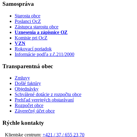
Samospráva
Starosta obce
Poslanci OcZ
Zástupca starostu obce
Uznesenia a zápisnice OZ
Komisie pri OcZ
VZN
Rokovací poriadok
Informácie podľa z.č.211/2000
Transparentná obec
Zmluvy
Došlé faktúry
Objednávky
Schválené dotácie z rozpočtu obce
Prehľad verejných obstarávaní
Rozpočet obce
Záverečný účet obce
Rýchle kontakty
Klientske centrum:
+421 / 37 / 655 23 70