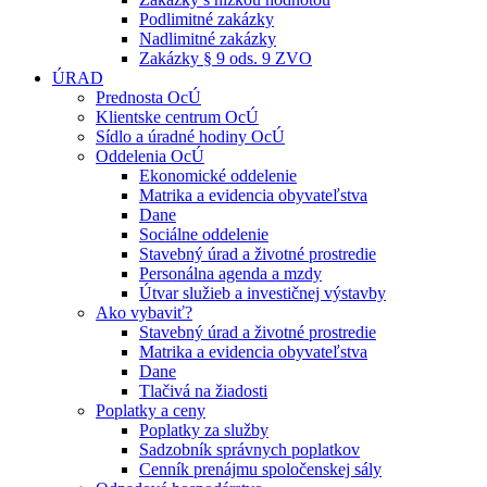
Podlimitné zakázky
Nadlimitné zakázky
Zakázky § 9 ods. 9 ZVO
ÚRAD
Prednosta OcÚ
Klientske centrum OcÚ
Sídlo a úradné hodiny OcÚ
Oddelenia OcÚ
Ekonomické oddelenie
Matrika a evidencia obyvateľstva
Dane
Sociálne oddelenie
Stavebný úrad a životné prostredie
Personálna agenda a mzdy
Útvar služieb a investičnej výstavby
Ako vybaviť?
Stavebný úrad a životné prostredie
Matrika a evidencia obyvateľstva
Dane
Tlačivá na žiadosti
Poplatky a ceny
Poplatky za služby
Sadzobník správnych poplatkov
Cenník prenájmu spoločenskej sály