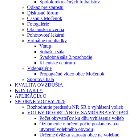
Spolok rekreačných futbalistov
Odkaz pre starostu
Diskusné fórum
Časopis Močenok
Fotogalérie
Občianska inzercia
Pohotovosť lekární
Virtuálne prehliadky
Vstup
Sobášna sála
Svadobná sála 2.poschodie
Klientské centrum
Videogalérie
Propagačné video obce Močenok
Športová hala
KVALITA OVZDUŠIA
KONTAKTY
APLIKÁCIA O+
SPOJENÉ VOĽBY 2026
Rozhodnutie predsedu NR SR o vyhlásení volieb
VOĽBY DO ORGÁNOV SAMOSPRÁVY OBCÍ
Počet obyvateľov ku dňu vyhlásenia volieb
Oznámenie o určení počtu poslancov a o
utvorení volebného obvodu
Určenie úväzku starostu obce na volebné