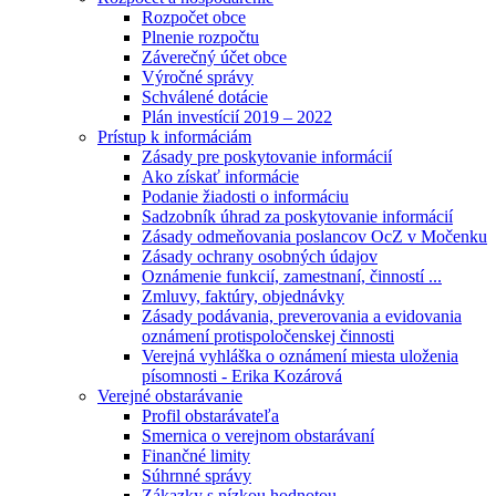
Rozpočet obce
Plnenie rozpočtu
Záverečný účet obce
Výročné správy
Schválené dotácie
Plán investícií 2019 – 2022
Prístup k informáciám
Zásady pre poskytovanie informácií
Ako získať informácie
Podanie žiadosti o informáciu
Sadzobník úhrad za poskytovanie informácií
Zásady odmeňovania poslancov OcZ v Močenku
Zásady ochrany osobných údajov
Oznámenie funkcií, zamestnaní, činností ...
Zmluvy, faktúry, objednávky
Zásady podávania, preverovania a evidovania
oznámení protispoločenskej činnosti
Verejná vyhláška o oznámení miesta uloženia
písomnosti - Erika Kozárová
Verejné obstarávanie
Profil obstarávateľa
Smernica o verejnom obstarávaní
Finančné limity
Súhrnné správy
Zákazky s nízkou hodnotou