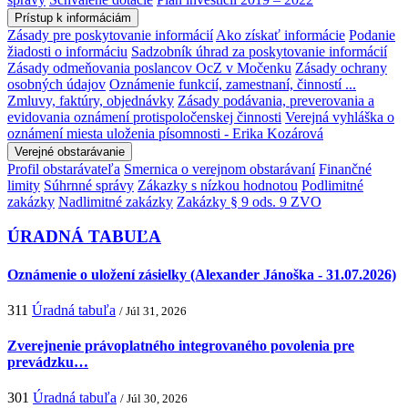
Prístup k informáciám
Zásady pre poskytovanie informácií
Ako získať informácie
Podanie
žiadosti o informáciu
Sadzobník úhrad za poskytovanie informácií
Zásady odmeňovania poslancov OcZ v Močenku
Zásady ochrany
osobných údajov
Oznámenie funkcií, zamestnaní, činností ...
Zmluvy, faktúry, objednávky
Zásady podávania, preverovania a
evidovania oznámení protispoločenskej činnosti
Verejná vyhláška o
oznámení miesta uloženia písomnosti - Erika Kozárová
Verejné obstarávanie
Profil obstarávateľa
Smernica o verejnom obstarávaní
Finančné
limity
Súhrnné správy
Zákazky s nízkou hodnotou
Podlimitné
zakázky
Nadlimitné zakázky
Zakázky § 9 ods. 9 ZVO
ÚRADNÁ TABUĽA
Oznámenie o uložení zásielky (Alexander Jánoška - 31.07.2026)
311
Úradná tabuľa
/ Júl 31, 2026
Zverejnenie právoplatného integrovaného povolenia pre
prevádzku…
301
Úradná tabuľa
/ Júl 30, 2026