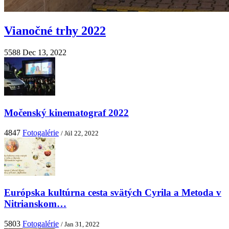
Vianočné trhy 2022
5588
Dec 13, 2022
Močenský kinematograf 2022
4847
Fotogalérie
/ Júl 22, 2022
Európska kultúrna cesta svätých Cyrila a Metoda v
Nitrianskom…
5803
Fotogalérie
/ Jan 31, 2022