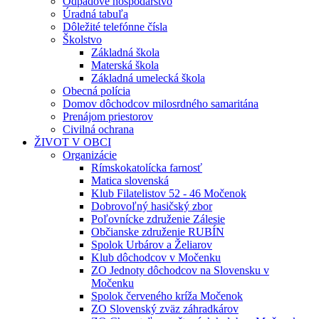
Odpadové hospodárstvo
Úradná tabuľa
Dôležité telefónne čísla
Školstvo
Základná škola
Materská škola
Základná umelecká škola
Obecná polícia
Domov dôchodcov milosrdného samaritána
Prenájom priestorov
Civilná ochrana
ŽIVOT V OBCI
Organizácie
Rímskokatolícka farnosť
Matica slovenská
Klub Filatelistov 52 - 46 Močenok
Dobrovoľný hasičský zbor
Poľovnícke združenie Zálesie
Občianske združenie RUBÍN
Spolok Urbárov a Želiarov
Klub dôchodcov v Močenku
ZO Jednoty dôchodcov na Slovensku v
Močenku
Spolok červeného kríža Močenok
ZO Slovenský zväz záhradkárov