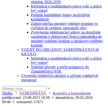
obdobie 2026-2030
Informácia o podmienkach práva voliť a práva
byť volený
Podanie kandidátnej listiny nezávislým
kandidátom
Zapisovateľka miestnej volebnej komisie vo
voľbách do orgánov samospráv obcí
Zverejnenie elektronickej adresy na doručenie
oznámenia o delegovaní člena a náhradníka do
miestnej volebnej komisie a okrskovej volebnej
komisie
VOĽBY DO ORGÁNOV SAMOSPRÁVNYCH
KRAJOV
Informácia o podmienkach práva voliť a práva
byť volený
Volebné obvody a počet poslancov do
Zastupiteľstva NSK
Utvorenie volebných okrskov a určenie volebných
miestností
×
Titulka
>
SAMOSPRÁVA
>
Rozpočet a hospodárenie
publikované: 23.08.2015 10:58 // aktualizácia: 29.05.2016
09:46 // zobrazené: 17671