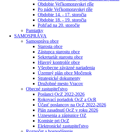
Obdobie Veľkomoravskej ríše
Po páde Veľkomoravskej ríše
Obdobie 14. - 17. storočia
Obdobie 18. - 19. storočia
Pohľad na 20. storočie
Pamiatky
SAMOSPRÁVA
Samospráva obce
Starosta obce
Zástupca starostu obce
Sekretariát starostu obce
Hlavný kontrolór obce
Všeobecne záväzné nariadenia
Územný plán obce Močenok
Strategické dokumenty
Družobné mesto Vracov
Obecné zastupiteľstvo
Poslanci OcZ 2022-2026
Rokovací poriadok OcZ a OcR
Účasť poslancov na OcZ 2022-2026
Plán zasadnutí OcZ v roku 2026
Uznesenia a zápisnice OZ
Komisie pri OcZ
Elektronické zastupiteľstvo
Rozpočet a hospodárenie