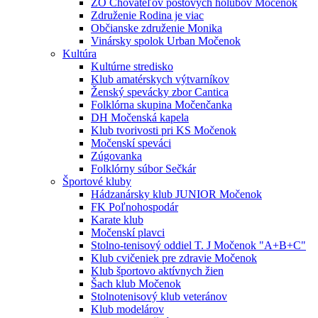
ZO Chovateľov poštových holubov Močenok
Združenie Rodina je viac
Občianske združenie Monika
Vinársky spolok Urban Močenok
Kultúra
Kultúrne stredisko
Klub amatérskych výtvarníkov
Ženský spevácky zbor Cantica
Folklórna skupina Močenčanka
DH Močenská kapela
Klub tvorivosti pri KS Močenok
Močenskí speváci
Zúgovanka
Folklórny súbor Sečkár
Športové kluby
Hádzanársky klub JUNIOR Močenok
FK Poľnohospodár
Karate klub
Močenskí plavci
Stolno-tenisový oddiel T. J Močenok "A+B+C"
Klub cvičeniek pre zdravie Močenok
Klub športovo aktívnych žien
Šach klub Močenok
Stolnotenisový klub veteránov
Klub modelárov