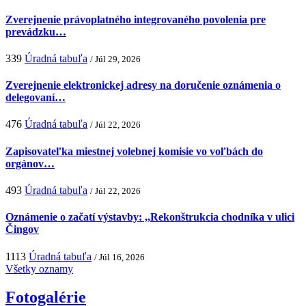
Zverejnenie právoplatného integrovaného povolenia pre
prevádzku…
339
Úradná tabuľa
/ Júl 29, 2026
Zverejnenie elektronickej adresy na doručenie oznámenia o
delegovaní…
476
Úradná tabuľa
/ Júl 22, 2026
Zapisovateľka miestnej volebnej komisie vo voľbách do
orgánov…
493
Úradná tabuľa
/ Júl 22, 2026
Oznámenie o začatí výstavby: ,,Rekonštrukcia chodníka v ulici
Čingov
1113
Úradná tabuľa
/ Júl 16, 2026
Všetky oznamy
Fotogalérie