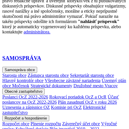
právo redakčne upraviť a uverejniť ktorýkoľvek z tu publikovaných
diskusných príspevkov. Diskusné príspevky obsahujúce vulgarizmy,
rasové narážky a iné spoločensky, morálne a eticky neprípustné
skutočnosti má právo administrátor vymazať. Pokiaľ narazíte na
takéto príspevky odošlite ich formulárom
"nahlásiť príspevok"
ktorý je automaticky vygenerovaný ku každému príspevku, alebo
kontaktujte
administrátora.
SAMOSPRÁVA
Samospráva obce
Starosta obce
Zástupca starostu obce
Sekretariát starostu obce
Hlavný kontrolór obce
Všeobecne záväzné nariadenia
Územný plán
obce Močenok
Strategické dokumenty
Družobné mesto Vracov
Obecné zastupiteľstvo
Poslanci OcZ 2022-2026
Rokovací poriadok OcZ a OcR
Účasť
poslancov na OcZ 2022-2026
Plán zasadnutí OcZ v roku 2026
Uznesenia a zápisnice OZ
Komisie pri OcZ
Elektronické
zastupiteľstvo
Rozpočet a hospodárenie
Rozpočet obce
Plnenie rozpočtu
Záverečný účet obce
Výročné
správy
Schválené dotácie
Plán investícií 2019 – 2022