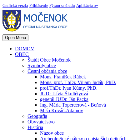
Grafická verzia
Prihlásenie
Pýtam sa úradu
Aplikácia o+
Open Menu
DOMOV
OBEC
Štatút Obce Močenok
Symboly obce
Čestní občania obce
Mons. František Rábek
Mons. prof. ThDr. Viliam Judák, PhD.
prof.ThDr. Ivan Kútny, PhD.
JUDr. Lívia Škultétyová
generál JUDr. Ján Packa
Ing. Mária Topercerová - Beňová
Mišo Kováč-Adamov
Geografia
Obyvateľstvo
História
Názov obce
Archeologické nálezy o najstarších dejinách