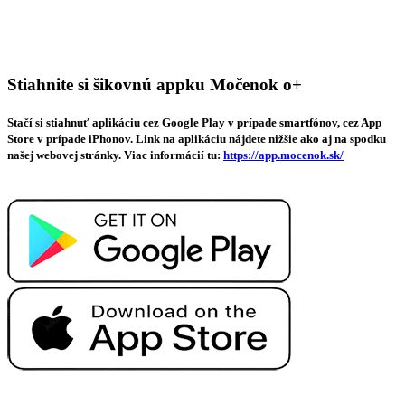
Stiahnite si šikovnú appku Močenok o+
Stačí si stiahnuť aplikáciu cez Google Play v prípade smartfónov, cez App
Store v prípade iPhonov. Link na aplikáciu nájdete nižšie ako aj na spodku
našej webovej stránky. Viac informácií tu:
https://app.mocenok.sk/