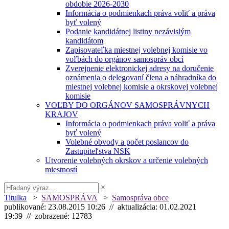
obdobie 2026-2030
Informácia o podmienkach práva voliť a práva
byť volený
Podanie kandidátnej listiny nezávislým
kandidátom
Zapisovateľka miestnej volebnej komisie vo
voľbách do orgánov samospráv obcí
Zverejnenie elektronickej adresy na doručenie
oznámenia o delegovaní člena a náhradníka do
miestnej volebnej komisie a okrskovej volebnej
komisie
VOĽBY DO ORGÁNOV SAMOSPRÁVNYCH
KRAJOV
Informácia o podmienkach práva voliť a práva
byť volený
Volebné obvody a počet poslancov do
Zastupiteľstva NSK
Utvorenie volebných okrskov a určenie volebných
miestností
×
Titulka
>
SAMOSPRÁVA
>
Samospráva obce
publikované: 23.08.2015 10:26 // aktualizácia: 01.02.2021
19:39 // zobrazené: 12783