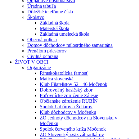
Odpadové hospodárstvo
Úradná tabuľa
Dôležité telefónne čísla
Školstvo
Základná škola
Materská škola
Základná umelecká škola
Obecná polícia
Domov dôchodcov milosrdného samaritána
Prenájom priestorov
Civilná ochrana
ŽIVOT V OBCI
Organizácie
Rímskokatolícka farnosť
Matica slovenská
Klub Filatelistov 52 - 46 Močenok
Dobrovoľný hasičský zbor
Poľovnícke združenie Zálesie
Občianske združenie RUBÍN
Spolok Urbárov a Želiarov
Klub dôchodcov v Močenku
ZO Jednoty dôchodcov na Slovensku v
Močenku
Spolok červeného kríža Močenok
ZO Slovenský zväz záhradkárov