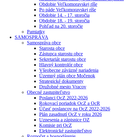
Obdobie Veľkomoravskej ríše
Po páde Veľkomoravskej ríše
Obdobie 14. - 17. storočia
Obdobie 18. - 19. storočia
Pohľad na 20. storočie
Pamiatky
SAMOSPRÁVA
Samospráva obce
Starosta obce
Zástupca starostu obce
Sekretariát starostu obce
Hlavný kontrolór obce
Všeobecne záväzné nariadenia
Územný plán obce Močenok
Strategické dokumenty
Družobné mesto Vracov
Obecné zastupiteľstvo
Poslanci OcZ 2022-2026
Rokovací poriadok OcZ a OcR
Účasť poslancov na OcZ 2022-2026
Plán zasadnutí OcZ v roku 2026
Uznesenia a zápisnice OZ
Komisie pri OcZ
Elektronické zastupiteľstvo
Rozpočet a hospodárenie