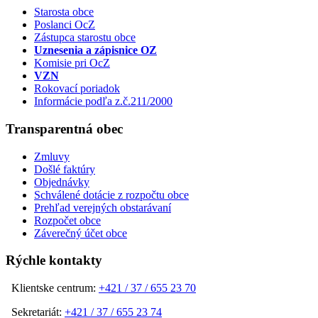
Starosta obce
Poslanci OcZ
Zástupca starostu obce
Uznesenia a zápisnice OZ
Komisie pri OcZ
VZN
Rokovací poriadok
Informácie podľa z.č.211/2000
Transparentná obec
Zmluvy
Došlé faktúry
Objednávky
Schválené dotácie z rozpočtu obce
Prehľad verejných obstarávaní
Rozpočet obce
Záverečný účet obce
Rýchle kontakty
Klientske centrum:
+421 / 37 / 655 23 70
Sekretariát:
+421 / 37 / 655 23 74