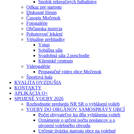
Spolok rekreačných futbalistov
Odkaz pre starostu
Diskusné fórum
Časopis Močenok
Fotogalérie
Občianska inzercia
Pohotovosť lekární
Virtuálne prehliadky
Vstup
Sobášna sála
Svadobná sála 2.poschodie
Klientské centrum
Videogalérie
Propagačné video obce Močenok
Športová hala
KVALITA OVZDUŠIA
KONTAKTY
APLIKÁCIA O+
SPOJENÉ VOĽBY 2026
Rozhodnutie predsedu NR SR o vyhlásení volieb
VOĽBY DO ORGÁNOV SAMOSPRÁVY OBCÍ
Počet obyvateľov ku dňu vyhlásenia volieb
Oznámenie o určení počtu poslancov a o
utvorení volebného obvodu
Určenie úväzku starostu obce na volebné