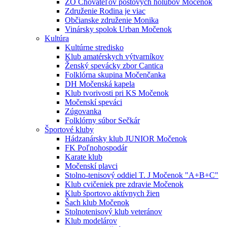
ZO Chovateľov poštových holubov Močenok
Združenie Rodina je viac
Občianske združenie Monika
Vinársky spolok Urban Močenok
Kultúra
Kultúrne stredisko
Klub amatérskych výtvarníkov
Ženský spevácky zbor Cantica
Folklórna skupina Močenčanka
DH Močenská kapela
Klub tvorivosti pri KS Močenok
Močenskí speváci
Zúgovanka
Folklórny súbor Sečkár
Športové kluby
Hádzanársky klub JUNIOR Močenok
FK Poľnohospodár
Karate klub
Močenskí plavci
Stolno-tenisový oddiel T. J Močenok "A+B+C"
Klub cvičeniek pre zdravie Močenok
Klub športovo aktívnych žien
Šach klub Močenok
Stolnotenisový klub veteránov
Klub modelárov