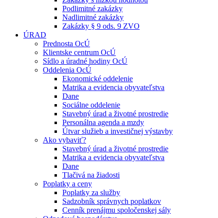
Podlimitné zakázky
Nadlimitné zakázky
Zakázky § 9 ods. 9 ZVO
ÚRAD
Prednosta OcÚ
Klientske centrum OcÚ
Sídlo a úradné hodiny OcÚ
Oddelenia OcÚ
Ekonomické oddelenie
Matrika a evidencia obyvateľstva
Dane
Sociálne oddelenie
Stavebný úrad a životné prostredie
Personálna agenda a mzdy
Útvar služieb a investičnej výstavby
Ako vybaviť?
Stavebný úrad a životné prostredie
Matrika a evidencia obyvateľstva
Dane
Tlačivá na žiadosti
Poplatky a ceny
Poplatky za služby
Sadzobník správnych poplatkov
Cenník prenájmu spoločenskej sály