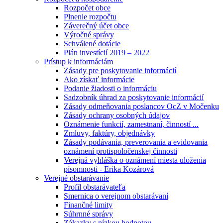
Rozpočet obce
Plnenie rozpočtu
Záverečný účet obce
Výročné správy
Schválené dotácie
Plán investícií 2019 – 2022
Prístup k informáciám
Zásady pre poskytovanie informácií
Ako získať informácie
Podanie žiadosti o informáciu
Sadzobník úhrad za poskytovanie informácií
Zásady odmeňovania poslancov OcZ v Močenku
Zásady ochrany osobných údajov
Oznámenie funkcií, zamestnaní, činností ...
Zmluvy, faktúry, objednávky
Zásady podávania, preverovania a evidovania
oznámení protispoločenskej činnosti
Verejná vyhláška o oznámení miesta uloženia
písomnosti - Erika Kozárová
Verejné obstarávanie
Profil obstarávateľa
Smernica o verejnom obstarávaní
Finančné limity
Súhrnné správy
Zákazky s nízkou hodnotou