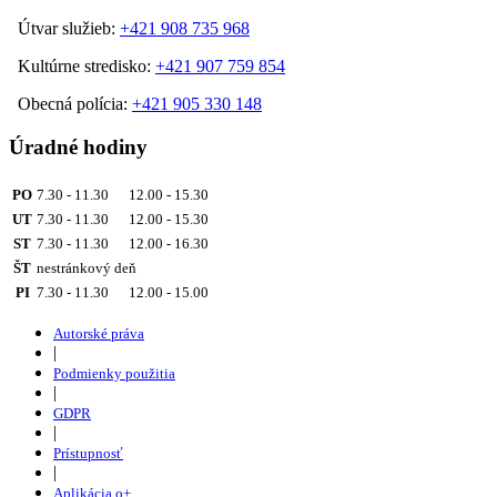
Útvar služieb:
+421 908 735 968
Kultúrne stredisko:
+421 907 759 854
Obecná polícia:
+421 905 330 148
Úradné hodiny
PO
7.30 - 11.30 12.00 - 15.30
UT
7.30 - 11.30 12.00 - 15.30
ST
7.30 - 11.30 12.00 - 16.30
ŠT
nestránkový deň
PI
7.30 - 11.30 12.00 - 15.00
Autorské práva
|
Podmienky použitia
|
GDPR
|
Prístupnosť
|
Aplikácia o+