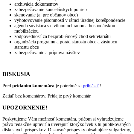
archivácia dokumentov
zabezpečovanie kancelárskych potrieb
skenovanie (aj pre občanov obce)
vyhotovovanie písomností v rámci úradnej korešpondencie
agenda súvisiaca s civilnou ochranou a hospodárskou
mobilizáciou
zodpovednosť za bezproblémový chod sekretariátu
organizácia programu a porád starostu obce a zástupcu
starostu obce
zabezpečovanie a príprava návštev
DISKUSIA
Pred
pridaním komentára
je potrebné sa
prihlásiť
!
Zatiaľ bez komentárov. Pridajte prvý komentár.
UPOZORNENIE!
Poskytujeme Vám možnosť komentára, pričom si vyhradzujeme
právo redakčne upraviť a uverejniť ktorýkoľvek z tu publikovaných
diskusných príspevkov. Diskusné príspevky obsahujúce vulgarizmy,