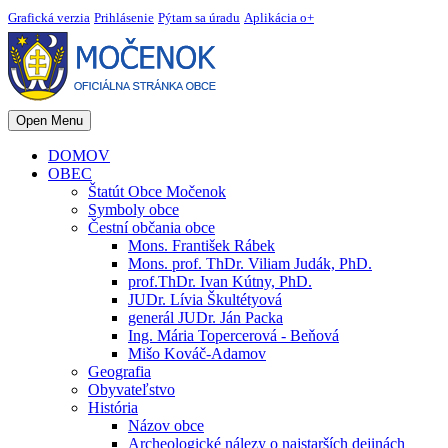
Grafická verzia
Prihlásenie
Pýtam sa úradu
Aplikácia o+
Open Menu
DOMOV
OBEC
Štatút Obce Močenok
Symboly obce
Čestní občania obce
Mons. František Rábek
Mons. prof. ThDr. Viliam Judák, PhD.
prof.ThDr. Ivan Kútny, PhD.
JUDr. Lívia Škultétyová
generál JUDr. Ján Packa
Ing. Mária Topercerová - Beňová
Mišo Kováč-Adamov
Geografia
Obyvateľstvo
História
Názov obce
Archeologické nálezy o najstarších dejinách