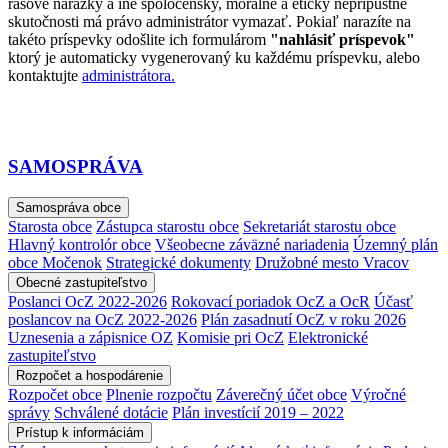
rasové narážky a iné spoločensky, morálne a eticky neprípustné
skutočnosti má právo administrátor vymazať. Pokiaľ narazíte na
takéto príspevky odošlite ich formulárom
"nahlásiť príspevok"
ktorý je automaticky vygenerovaný ku každému príspevku, alebo
kontaktujte
administrátora.
SAMOSPRÁVA
Samospráva obce
Starosta obce
Zástupca starostu obce
Sekretariát starostu obce
Hlavný kontrolór obce
Všeobecne záväzné nariadenia
Územný plán
obce Močenok
Strategické dokumenty
Družobné mesto Vracov
Obecné zastupiteľstvo
Poslanci OcZ 2022-2026
Rokovací poriadok OcZ a OcR
Účasť
poslancov na OcZ 2022-2026
Plán zasadnutí OcZ v roku 2026
Uznesenia a zápisnice OZ
Komisie pri OcZ
Elektronické
zastupiteľstvo
Rozpočet a hospodárenie
Rozpočet obce
Plnenie rozpočtu
Záverečný účet obce
Výročné
správy
Schválené dotácie
Plán investícií 2019 – 2022
Prístup k informáciám