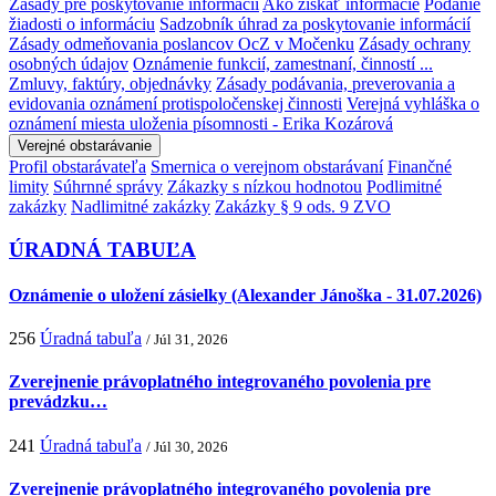
Zásady pre poskytovanie informácií
Ako získať informácie
Podanie
žiadosti o informáciu
Sadzobník úhrad za poskytovanie informácií
Zásady odmeňovania poslancov OcZ v Močenku
Zásady ochrany
osobných údajov
Oznámenie funkcií, zamestnaní, činností ...
Zmluvy, faktúry, objednávky
Zásady podávania, preverovania a
evidovania oznámení protispoločenskej činnosti
Verejná vyhláška o
oznámení miesta uloženia písomnosti - Erika Kozárová
Verejné obstarávanie
Profil obstarávateľa
Smernica o verejnom obstarávaní
Finančné
limity
Súhrnné správy
Zákazky s nízkou hodnotou
Podlimitné
zakázky
Nadlimitné zakázky
Zakázky § 9 ods. 9 ZVO
ÚRADNÁ TABUĽA
Oznámenie o uložení zásielky (Alexander Jánoška - 31.07.2026)
256
Úradná tabuľa
/ Júl 31, 2026
Zverejnenie právoplatného integrovaného povolenia pre
prevádzku…
241
Úradná tabuľa
/ Júl 30, 2026
Zverejnenie právoplatného integrovaného povolenia pre