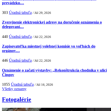
prevádzku…
303
Úradná tabuľa
/ Júl 29, 2026
Zverejnenie elektronickej adresy na doručenie oznámenia o
delegovaní…
440
Úradná tabuľa
/ Júl 22, 2026
Zapisovateľka miestnej volebnej komisie vo voľbách do
orgánov…
446
Úradná tabuľa
/ Júl 22, 2026
Oznámenie o začatí výstavby: ,,Rekonštrukcia chodníka v ulici
Čingov
1055
Úradná tabuľa
/ Júl 16, 2026
Všetky oznamy
Fotogalérie