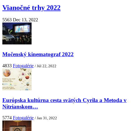
Vianočné trhy 2022
5563
Dec 13, 2022
Močenský kinematograf 2022
4833
Fotogalérie
/ Júl 22, 2022
Európska kultúrna cesta svätých Cyrila a Metoda v
Nitrianskom…
5774
Fotogalérie
/ Jan 31, 2022