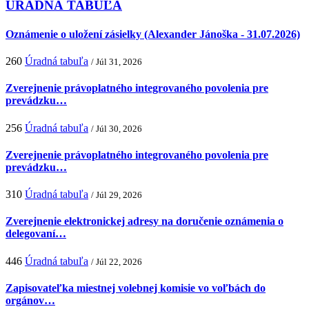
ÚRADNÁ TABUĽA
Oznámenie o uložení zásielky (Alexander Jánoška - 31.07.2026)
260
Úradná tabuľa
/ Júl 31, 2026
Zverejnenie právoplatného integrovaného povolenia pre
prevádzku…
256
Úradná tabuľa
/ Júl 30, 2026
Zverejnenie právoplatného integrovaného povolenia pre
prevádzku…
310
Úradná tabuľa
/ Júl 29, 2026
Zverejnenie elektronickej adresy na doručenie oznámenia o
delegovaní…
446
Úradná tabuľa
/ Júl 22, 2026
Zapisovateľka miestnej volebnej komisie vo voľbách do
orgánov…