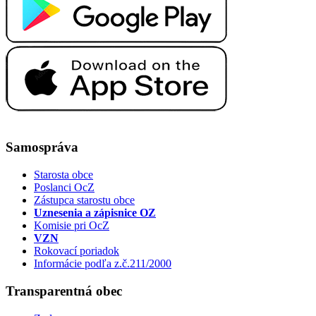
Samospráva
Starosta obce
Poslanci OcZ
Zástupca starostu obce
Uznesenia a zápisnice OZ
Komisie pri OcZ
VZN
Rokovací poriadok
Informácie podľa z.č.211/2000
Transparentná obec