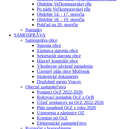
Obdobie Veľkomoravskej ríše
Po páde Veľkomoravskej ríše
Obdobie 14. - 17. storočia
Obdobie 18. - 19. storočia
Pohľad na 20. storočie
Pamiatky
SAMOSPRÁVA
Samospráva obce
Starosta obce
Zástupca starostu obce
Sekretariát starostu obce
Hlavný kontrolór obce
Všeobecne záväzné nariadenia
Územný plán obce Močenok
Strategické dokumenty
Družobné mesto Vracov
Obecné zastupiteľstvo
Poslanci OcZ 2022-2026
Rokovací poriadok OcZ a OcR
Účasť poslancov na OcZ 2022-2026
Plán zasadnutí OcZ v roku 2026
Uznesenia a zápisnice OZ
Komisie pri OcZ
Elektronické zastupiteľstvo
Rozpočet a hospodárenie