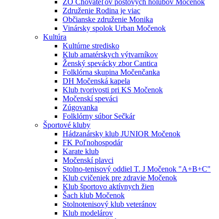
ZO Chovateľov poštových holubov Močenok
Združenie Rodina je viac
Občianske združenie Monika
Vinársky spolok Urban Močenok
Kultúra
Kultúrne stredisko
Klub amatérskych výtvarníkov
Ženský spevácky zbor Cantica
Folklórna skupina Močenčanka
DH Močenská kapela
Klub tvorivosti pri KS Močenok
Močenskí speváci
Zúgovanka
Folklórny súbor Sečkár
Športové kluby
Hádzanársky klub JUNIOR Močenok
FK Poľnohospodár
Karate klub
Močenskí plavci
Stolno-tenisový oddiel T. J Močenok "A+B+C"
Klub cvičeniek pre zdravie Močenok
Klub športovo aktívnych žien
Šach klub Močenok
Stolnotenisový klub veteránov
Klub modelárov