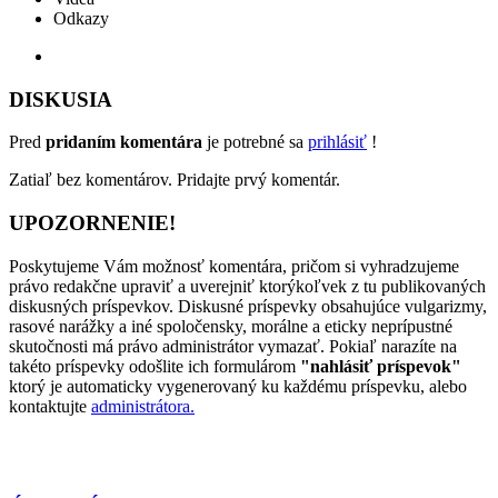
Odkazy
DISKUSIA
Pred
pridaním komentára
je potrebné sa
prihlásiť
!
Zatiaľ bez komentárov. Pridajte prvý komentár.
UPOZORNENIE!
Poskytujeme Vám možnosť komentára, pričom si vyhradzujeme
právo redakčne upraviť a uverejniť ktorýkoľvek z tu publikovaných
diskusných príspevkov. Diskusné príspevky obsahujúce vulgarizmy,
rasové narážky a iné spoločensky, morálne a eticky neprípustné
skutočnosti má právo administrátor vymazať. Pokiaľ narazíte na
takéto príspevky odošlite ich formulárom
"nahlásiť príspevok"
ktorý je automaticky vygenerovaný ku každému príspevku, alebo
kontaktujte
administrátora.