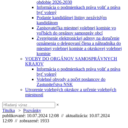
obdobie 2026-2030
Informácia o podmienkach práva voliť a práva
byť volený
Podanie kandidátnej listiny nezávislým
kandidátom
Zapisovateľka miestnej volebnej komisie vo
voľbách do orgánov samospráv obcí
Zverejnenie elektronickej adresy na doručenie
oznámenia o delegovaní člena a náhradníka do
miestnej volebnej komisie a okrskovej volebnej
komisie
VOĽBY DO ORGÁNOV SAMOSPRÁVNYCH
KRAJOV
Informácia o podmienkach práva voliť a práva
byť volený
Volebné obvody a počet poslancov do
Zastupiteľstva NSK
Utvorenie volebných okrskov a určenie volebných
miestností
×
Titulka
>
Pozvánky
publikované: 10.07.2024 12:08 // aktualizácia: 10.07.2024
12:09 // zobrazené: 1933