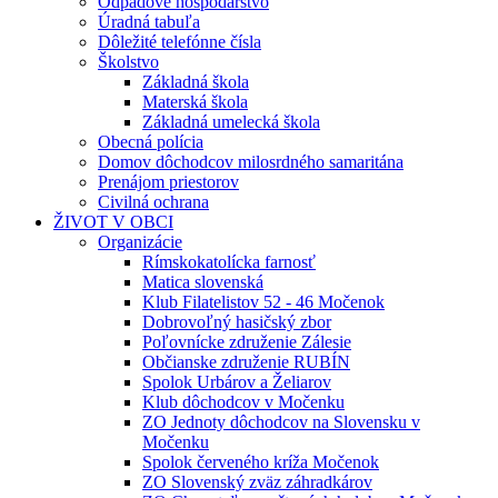
Odpadové hospodárstvo
Úradná tabuľa
Dôležité telefónne čísla
Školstvo
Základná škola
Materská škola
Základná umelecká škola
Obecná polícia
Domov dôchodcov milosrdného samaritána
Prenájom priestorov
Civilná ochrana
ŽIVOT V OBCI
Organizácie
Rímskokatolícka farnosť
Matica slovenská
Klub Filatelistov 52 - 46 Močenok
Dobrovoľný hasičský zbor
Poľovnícke združenie Zálesie
Občianske združenie RUBÍN
Spolok Urbárov a Želiarov
Klub dôchodcov v Močenku
ZO Jednoty dôchodcov na Slovensku v
Močenku
Spolok červeného kríža Močenok
ZO Slovenský zväz záhradkárov