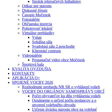
Spolok rekreačných futbalistov
Odkaz pre starostu
Diskusné fórum
Časopis Močenok
Fotogalérie
Občianska inzercia
Pohotovosť lekární
Virtuálne prehliadky
Vstup
Sobášna sála
Svadobná sála 2.poschodie
Klientské centrum
Videogalérie
Propagačné video obce Močenok
Športová hala
KVALITA OVZDUŠIA
KONTAKTY
APLIKÁCIA O+
SPOJENÉ VOĽBY 2026
Rozhodnutie predsedu NR SR o vyhlásení volieb
VOĽBY DO ORGÁNOV SAMOSPRÁVY OBCÍ
Počet obyvateľov ku dňu vyhlásenia volieb
Oznámenie o určení počtu poslancov a o
utvorení volebného obvodu
Určenie úväzku starostu obce na volebné