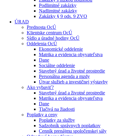
Podlimitné zakázky
Nadlimitné zakázky
Zakázky § 9 ods. 9 ZVO
ÚRAD
Prednosta OcÚ
Klientske centrum OcÚ
Sídlo a úradné hodiny OcÚ
Oddelenia OcÚ
Ekonomické oddelenie
Matrika a evidencia obyvateľstva
Dane
Sociálne oddelenie
Stavebný úrad a životné prostredie
Personálna agenda a mzdy
Útvar služieb a investičnej výstavby
Ako vybaviť?
Stavebný úrad a životné prostredie
Matrika a evidencia obyvateľstva
Dane
Tlačivá na žiadosti
Poplatky a ceny
Poplatky za služby
Sadzobník správnych poplatkov
Cenník prenájmu spoločenskej sály