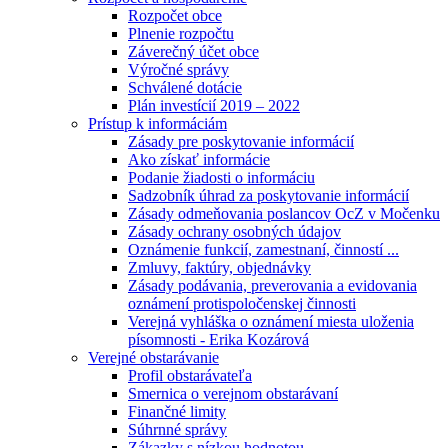
Rozpočet obce
Plnenie rozpočtu
Záverečný účet obce
Výročné správy
Schválené dotácie
Plán investícií 2019 – 2022
Prístup k informáciám
Zásady pre poskytovanie informácií
Ako získať informácie
Podanie žiadosti o informáciu
Sadzobník úhrad za poskytovanie informácií
Zásady odmeňovania poslancov OcZ v Močenku
Zásady ochrany osobných údajov
Oznámenie funkcií, zamestnaní, činností ...
Zmluvy, faktúry, objednávky
Zásady podávania, preverovania a evidovania
oznámení protispoločenskej činnosti
Verejná vyhláška o oznámení miesta uloženia
písomnosti - Erika Kozárová
Verejné obstarávanie
Profil obstarávateľa
Smernica o verejnom obstarávaní
Finančné limity
Súhrnné správy
Zákazky s nízkou hodnotou