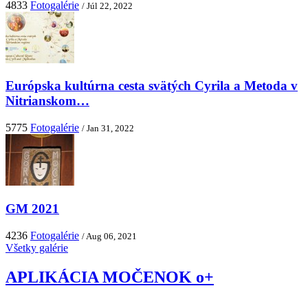
4833
Fotogalérie
/ Júl 22, 2022
Európska kultúrna cesta svätých Cyrila a Metoda v
Nitrianskom…
5775
Fotogalérie
/ Jan 31, 2022
GM 2021
4236
Fotogalérie
/ Aug 06, 2021
Všetky galérie
APLIKÁCIA MOČENOK o+