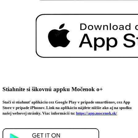
Stiahnite si šikovnú appku Močenok o+
Stačí si stiahnuť aplikáciu cez Google Play v prípade smartfónov, cez App
Store v prípade iPhonov. Link na aplikáciu nájdete nižšie ako aj na spodku
našej webovej stránky. Viac informácií tu:
https://app.mocenok.sk/