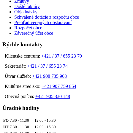
Zmluvy
Došlé faktúry
Objednávky
Schválené dotácie z rozpočtu obce
Prehľad verejných obstarávaní
Rozpočet obce
Záverečný účet obce
Rýchle kontakty
Klientske centrum:
+421 / 37 / 655 23 70
Sekretariát:
+421 / 37 / 655 23 74
Útvar služieb:
+421 908 735 968
Kultúrne stredisko:
+421 907 759 854
Obecná polícia:
+421 905 330 148
Úradné hodiny
PO
7.30 - 11.30 12.00 - 15.30
UT
7.30 - 11.30 12.00 - 15.30