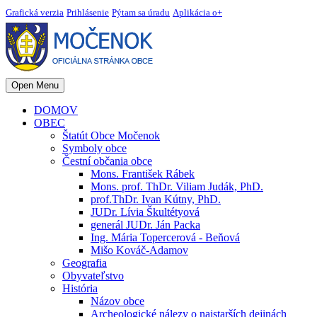
Grafická verzia
Prihlásenie
Pýtam sa úradu
Aplikácia o+
Open Menu
DOMOV
OBEC
Štatút Obce Močenok
Symboly obce
Čestní občania obce
Mons. František Rábek
Mons. prof. ThDr. Viliam Judák, PhD.
prof.ThDr. Ivan Kútny, PhD.
JUDr. Lívia Škultétyová
generál JUDr. Ján Packa
Ing. Mária Topercerová - Beňová
Mišo Kováč-Adamov
Geografia
Obyvateľstvo
História
Názov obce
Archeologické nálezy o najstarších dejinách