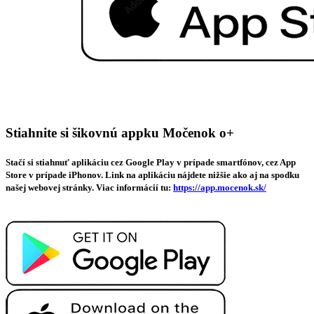
Stiahnite si šikovnú appku Močenok o+
Stačí si stiahnuť aplikáciu cez Google Play v prípade smartfónov, cez App
Store v prípade iPhonov. Link na aplikáciu nájdete nižšie ako aj na spodku
našej webovej stránky. Viac informácií tu:
https://app.mocenok.sk/