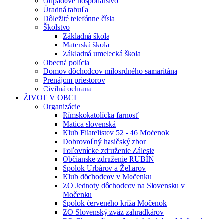
Odpadové hospodárstvo
Úradná tabuľa
Dôležité telefónne čísla
Školstvo
Základná škola
Materská škola
Základná umelecká škola
Obecná polícia
Domov dôchodcov milosrdného samaritána
Prenájom priestorov
Civilná ochrana
ŽIVOT V OBCI
Organizácie
Rímskokatolícka farnosť
Matica slovenská
Klub Filatelistov 52 - 46 Močenok
Dobrovoľný hasičský zbor
Poľovnícke združenie Zálesie
Občianske združenie RUBÍN
Spolok Urbárov a Želiarov
Klub dôchodcov v Močenku
ZO Jednoty dôchodcov na Slovensku v
Močenku
Spolok červeného kríža Močenok
ZO Slovenský zväz záhradkárov