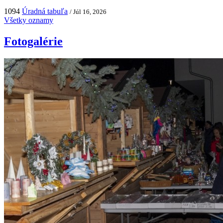
1094
Úradná tabuľa
/ Júl 16, 2026
Všetky oznamy
Fotogalérie