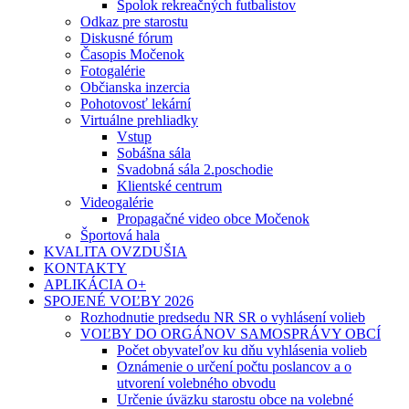
Spolok rekreačných futbalistov
Odkaz pre starostu
Diskusné fórum
Časopis Močenok
Fotogalérie
Občianska inzercia
Pohotovosť lekární
Virtuálne prehliadky
Vstup
Sobášna sála
Svadobná sála 2.poschodie
Klientské centrum
Videogalérie
Propagačné video obce Močenok
Športová hala
KVALITA OVZDUŠIA
KONTAKTY
APLIKÁCIA O+
SPOJENÉ VOĽBY 2026
Rozhodnutie predsedu NR SR o vyhlásení volieb
VOĽBY DO ORGÁNOV SAMOSPRÁVY OBCÍ
Počet obyvateľov ku dňu vyhlásenia volieb
Oznámenie o určení počtu poslancov a o
utvorení volebného obvodu
Určenie úväzku starostu obce na volebné