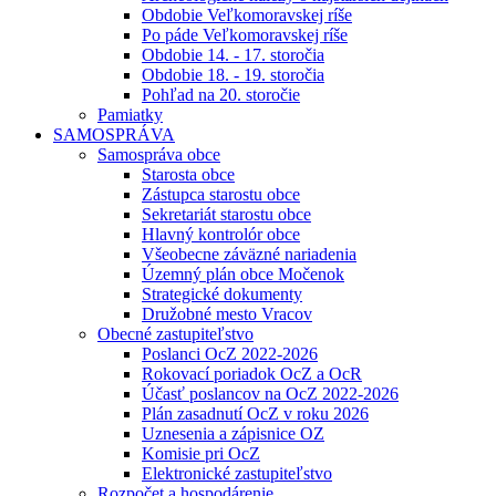
Obdobie Veľkomoravskej ríše
Po páde Veľkomoravskej ríše
Obdobie 14. - 17. storočia
Obdobie 18. - 19. storočia
Pohľad na 20. storočie
Pamiatky
SAMOSPRÁVA
Samospráva obce
Starosta obce
Zástupca starostu obce
Sekretariát starostu obce
Hlavný kontrolór obce
Všeobecne záväzné nariadenia
Územný plán obce Močenok
Strategické dokumenty
Družobné mesto Vracov
Obecné zastupiteľstvo
Poslanci OcZ 2022-2026
Rokovací poriadok OcZ a OcR
Účasť poslancov na OcZ 2022-2026
Plán zasadnutí OcZ v roku 2026
Uznesenia a zápisnice OZ
Komisie pri OcZ
Elektronické zastupiteľstvo
Rozpočet a hospodárenie