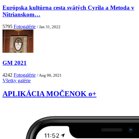
Európska kultúrna cesta svätých Cyrila a Metoda v
Nitrianskom…
5795
Fotogalérie
/ Jan 31, 2022
GM 2021
4242
Fotogalérie
/ Aug 06, 2021
Všetky galérie
APLIKÁCIA MOČENOK o+