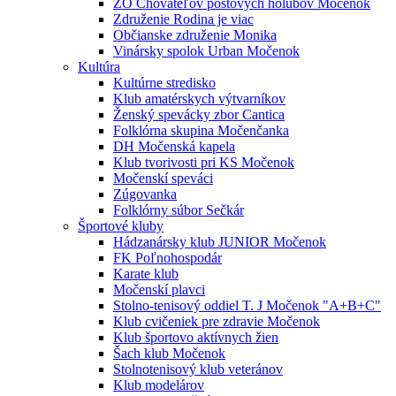
ZO Chovateľov poštových holubov Močenok
Združenie Rodina je viac
Občianske združenie Monika
Vinársky spolok Urban Močenok
Kultúra
Kultúrne stredisko
Klub amatérskych výtvarníkov
Ženský spevácky zbor Cantica
Folklórna skupina Močenčanka
DH Močenská kapela
Klub tvorivosti pri KS Močenok
Močenskí speváci
Zúgovanka
Folklórny súbor Sečkár
Športové kluby
Hádzanársky klub JUNIOR Močenok
FK Poľnohospodár
Karate klub
Močenskí plavci
Stolno-tenisový oddiel T. J Močenok "A+B+C"
Klub cvičeniek pre zdravie Močenok
Klub športovo aktívnych žien
Šach klub Močenok
Stolnotenisový klub veteránov
Klub modelárov