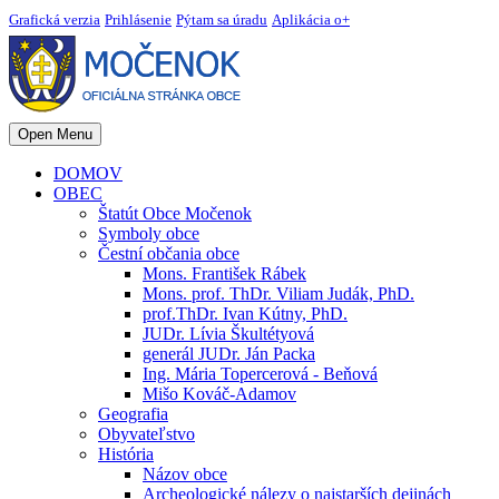
Grafická verzia
Prihlásenie
Pýtam sa úradu
Aplikácia o+
Open Menu
DOMOV
OBEC
Štatút Obce Močenok
Symboly obce
Čestní občania obce
Mons. František Rábek
Mons. prof. ThDr. Viliam Judák, PhD.
prof.ThDr. Ivan Kútny, PhD.
JUDr. Lívia Škultétyová
generál JUDr. Ján Packa
Ing. Mária Topercerová - Beňová
Mišo Kováč-Adamov
Geografia
Obyvateľstvo
História
Názov obce
Archeologické nálezy o najstarších dejinách