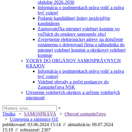
obdobie 2026-2030
Informácia o podmienkach práva voliť a práva
byť volený
Podanie kandidátnej listiny nezávislým
kandidátom
Zapisovateľka miestnej volebnej komisie vo
voľbách do orgánov samospráv obcí
Zverejnenie elektronickej adresy na doručenie
oznámenia o delegovaní člena a náhradníka do
miestnej volebnej komisie a okrskovej volebnej
komisie
VOĽBY DO ORGÁNOV SAMOSPRÁVNYCH
KRAJOV
Informácia o podmienkach práva voliť a práva
byť volený
Volebné obvody a počet poslancov do
Zastupiteľstva NSK
Utvorenie volebných okrskov a určenie volebných
miestností
×
Titulka
>
SAMOSPRÁVA
>
Obecné zastupiteľstvo
>
Uznesenia a zápisnice OZ
publikované: 03.06.2024 15:14 // aktualizácia: 09.07.2024
15:19 // zobrazené: 2307