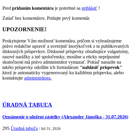
Pred
pridaním komentára
je potrebné sa
prihlásiť
!
Zatiaľ bez komentárov. Pridajte prvý komentár.
UPOZORNENIE!
Poskytujeme Vám možnosť komentára, pričom si vyhradzujeme
právo redakčne upraviť a uverejniť ktorýkoľvek z tu publikovaných
diskusných príspevkov. Diskusné príspevky obsahujúce vulgarizmy,
rasové narážky a iné spoločensky, morálne a eticky neprípustné
skutočnosti má právo administrátor vymazať. Pokiaľ narazíte na
takéto príspevky odošlite ich formulárom
"nahlásiť príspevok"
ktorý je automaticky vygenerovaný ku každému príspevku, alebo
kontaktujte
administrátora.
ÚRADNÁ TABUĽA
Oznámenie o uložení zásielky (Alexander Jánoška - 31.07.2026)
295
Úradná tabuľa
/ Júl 31, 2026