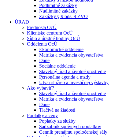
Podlimitné zakázky
Nadlimitné zakázky
Zakázky § 9 ods. 9 ZVO
ÚRAD
Prednosta OcÚ
Klientske centrum OcÚ
Sídlo a úradné hodiny OcÚ
Oddelenia OcÚ
Ekonomické oddelenie
Matrika a evidencia obyvateľstva
Dane
Sociálne oddelenie
Stavebný úrad a životné prostredie
Personálna agenda a mzdy
Útvar služieb a investičnej výstavby
Ako vybaviť?
Stavebný úrad a životné prostredie
Matrika a evidencia obyvateľstva
Dane
Tlačivá na žiadosti
Poplatky a ceny
Poplatky za služby
Sadzobník správnych poplatkov
Cenník prenájmu spoločenskej sály