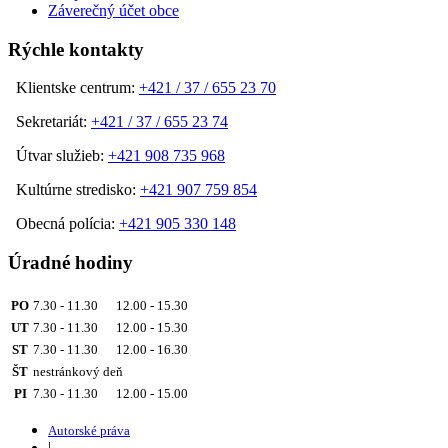
Záverečný účet obce
Rýchle kontakty
Klientske centrum:
+421 / 37 / 655 23 70
Sekretariát:
+421 / 37 / 655 23 74
Útvar služieb:
+421 908 735 968
Kultúrne stredisko:
+421 907 759 854
Obecná polícia:
+421 905 330 148
Úradné hodiny
PO
7.30 - 11.30 12.00 - 15.30
UT
7.30 - 11.30 12.00 - 15.30
ST
7.30 - 11.30 12.00 - 16.30
ŠT
nestránkový deň
PI
7.30 - 11.30 12.00 - 15.00
Autorské práva
|