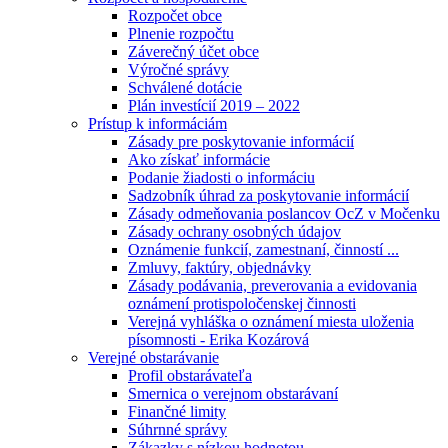
Rozpočet obce
Plnenie rozpočtu
Záverečný účet obce
Výročné správy
Schválené dotácie
Plán investícií 2019 – 2022
Prístup k informáciám
Zásady pre poskytovanie informácií
Ako získať informácie
Podanie žiadosti o informáciu
Sadzobník úhrad za poskytovanie informácií
Zásady odmeňovania poslancov OcZ v Močenku
Zásady ochrany osobných údajov
Oznámenie funkcií, zamestnaní, činností ...
Zmluvy, faktúry, objednávky
Zásady podávania, preverovania a evidovania
oznámení protispoločenskej činnosti
Verejná vyhláška o oznámení miesta uloženia
písomnosti - Erika Kozárová
Verejné obstarávanie
Profil obstarávateľa
Smernica o verejnom obstarávaní
Finančné limity
Súhrnné správy
Zákazky s nízkou hodnotou