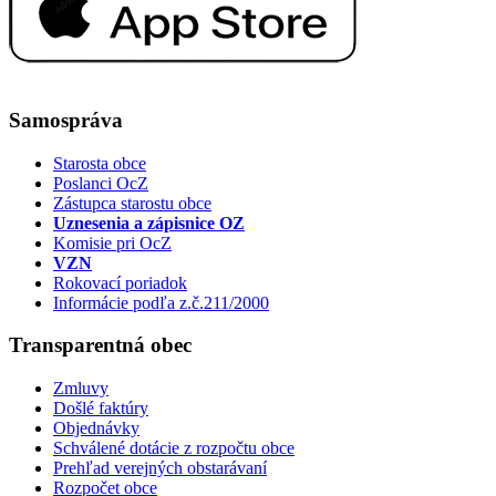
Samospráva
Starosta obce
Poslanci OcZ
Zástupca starostu obce
Uznesenia a zápisnice OZ
Komisie pri OcZ
VZN
Rokovací poriadok
Informácie podľa z.č.211/2000
Transparentná obec
Zmluvy
Došlé faktúry
Objednávky
Schválené dotácie z rozpočtu obce
Prehľad verejných obstarávaní
Rozpočet obce