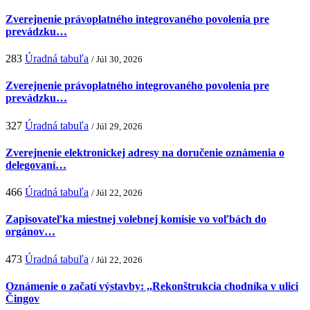
Zverejnenie právoplatného integrovaného povolenia pre
prevádzku…
283
Úradná tabuľa
/ Júl 30, 2026
Zverejnenie právoplatného integrovaného povolenia pre
prevádzku…
327
Úradná tabuľa
/ Júl 29, 2026
Zverejnenie elektronickej adresy na doručenie oznámenia o
delegovaní…
466
Úradná tabuľa
/ Júl 22, 2026
Zapisovateľka miestnej volebnej komisie vo voľbách do
orgánov…
473
Úradná tabuľa
/ Júl 22, 2026
Oznámenie o začatí výstavby: ,,Rekonštrukcia chodníka v ulici
Čingov