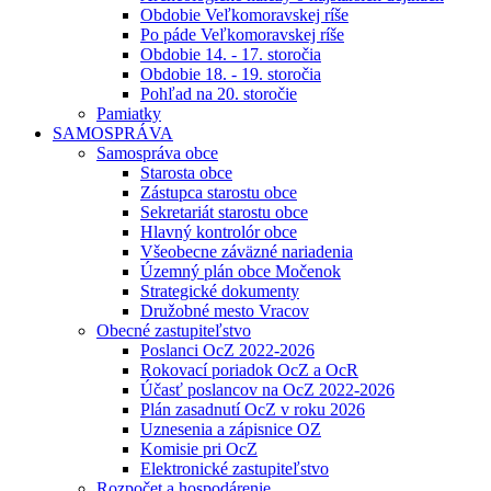
Obdobie Veľkomoravskej ríše
Po páde Veľkomoravskej ríše
Obdobie 14. - 17. storočia
Obdobie 18. - 19. storočia
Pohľad na 20. storočie
Pamiatky
SAMOSPRÁVA
Samospráva obce
Starosta obce
Zástupca starostu obce
Sekretariát starostu obce
Hlavný kontrolór obce
Všeobecne záväzné nariadenia
Územný plán obce Močenok
Strategické dokumenty
Družobné mesto Vracov
Obecné zastupiteľstvo
Poslanci OcZ 2022-2026
Rokovací poriadok OcZ a OcR
Účasť poslancov na OcZ 2022-2026
Plán zasadnutí OcZ v roku 2026
Uznesenia a zápisnice OZ
Komisie pri OcZ
Elektronické zastupiteľstvo
Rozpočet a hospodárenie