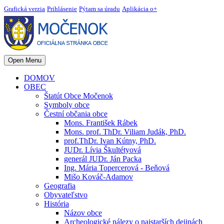
Grafická verzia
Prihlásenie
Pýtam sa úradu
Aplikácia o+
Open Menu
DOMOV
OBEC
Štatút Obce Močenok
Symboly obce
Čestní občania obce
Mons. František Rábek
Mons. prof. ThDr. Viliam Judák, PhD.
prof.ThDr. Ivan Kútny, PhD.
JUDr. Lívia Škultétyová
generál JUDr. Ján Packa
Ing. Mária Topercerová - Beňová
Mišo Kováč-Adamov
Geografia
Obyvateľstvo
História
Názov obce
Archeologické nálezy o najstarších dejinách