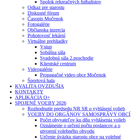
Spolok rekreačných futbalistov
Odkaz pre starostu
Diskusné fórum
Časopis Močenok
Fotogalérie
Občianska inzercia
Pohotovosť lekární
Virtuálne prehliadky
Vstup
Sobášna sála
Svadobná sála 2.poschodie
Klientské centrum
Videogalérie
Propagačné video obce Močenok
Športová hala
KVALITA OVZDUŠIA
KONTAKTY
APLIKÁCIA O+
SPOJENÉ VOĽBY 2026
Rozhodnutie predsedu NR SR o vyhlásení volieb
VOĽBY DO ORGÁNOV SAMOSPRÁVY OBCÍ
Počet obyvateľov ku dňu vyhlásenia volieb
Oznámenie o určení počtu poslancov a o
utvorení volebného obvodu
Určenie úväzku starostu obce na volebné