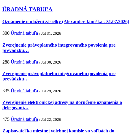
ÚRADNÁ TABUĽA
Oznámenie o uložení zásielky (Alexander Jánoška - 31.07.2026)
300
Úradná tabuľa
/ Júl 31, 2026
Zverejnenie právoplatného integrovaného povolenia pre
prevádzku…
288
Úradná tabuľa
/ Júl 30, 2026
Zverejnenie právoplatného integrovaného povolenia pre
prevádzku…
335
Úradná tabuľa
/ Júl 29, 2026
Zverejnenie elektronickej adresy na doručenie oznámenia o
delegovaní…
475
Úradná tabuľa
/ Júl 22, 2026
Zapisovateľka miestnej volebnej komisie vo voľbách do