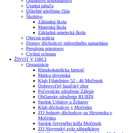
Odpadové hospodárstvo
Úradná tabuľa
Dôležité telefónne čísla
Školstvo
Základná škola
Materská škola
Základná umelecká škola
Obecná polícia
Domov dôchodcov milosrdného samaritána
Prenájom priestorov
Civilná ochrana
ŽIVOT V OBCI
Organizácie
Rímskokatolícka farnosť
Matica slovenská
Klub Filatelistov 52 - 46 Močenok
Dobrovoľný hasičský zbor
Poľovnícke združenie Zálesie
Občianske združenie RUBÍN
Spolok Urbárov a Želiarov
Klub dôchodcov v Močenku
ZO Jednoty dôchodcov na Slovensku v
Močenku
Spolok červeného kríža Močenok
ZO Slovenský zväz záhradkárov