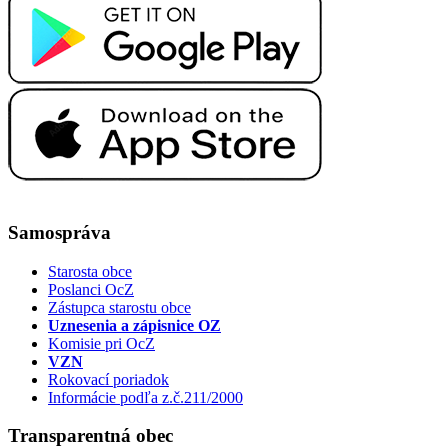
Samospráva
Starosta obce
Poslanci OcZ
Zástupca starostu obce
Uznesenia a zápisnice OZ
Komisie pri OcZ
VZN
Rokovací poriadok
Informácie podľa z.č.211/2000
Transparentná obec