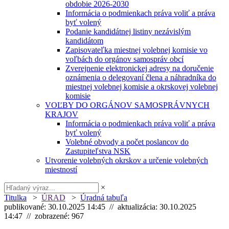
obdobie 2026-2030
Informácia o podmienkach práva voliť a práva
byť volený
Podanie kandidátnej listiny nezávislým
kandidátom
Zapisovateľka miestnej volebnej komisie vo
voľbách do orgánov samospráv obcí
Zverejnenie elektronickej adresy na doručenie
oznámenia o delegovaní člena a náhradníka do
miestnej volebnej komisie a okrskovej volebnej
komisie
VOĽBY DO ORGÁNOV SAMOSPRÁVNYCH
KRAJOV
Informácia o podmienkach práva voliť a práva
byť volený
Volebné obvody a počet poslancov do
Zastupiteľstva NSK
Utvorenie volebných okrskov a určenie volebných
miestností
×
Titulka
>
ÚRAD
>
Úradná tabuľa
publikované: 30.10.2025 14:45 // aktualizácia: 30.10.2025
14:47 // zobrazené: 967