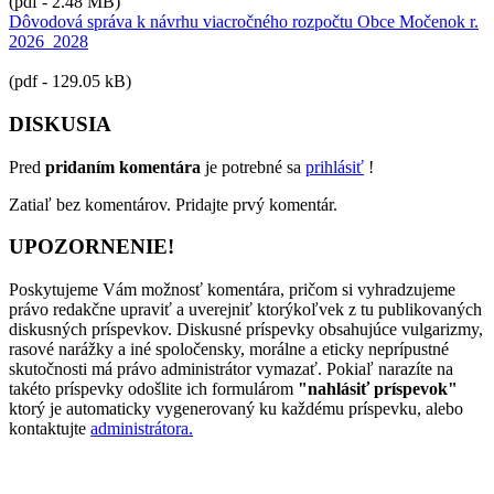
(pdf - 2.48 MB)
Dôvodová správa k návrhu viacročného rozpočtu Obce Močenok r.
2026_2028
(pdf - 129.05 kB)
DISKUSIA
Pred
pridaním komentára
je potrebné sa
prihlásiť
!
Zatiaľ bez komentárov. Pridajte prvý komentár.
UPOZORNENIE!
Poskytujeme Vám možnosť komentára, pričom si vyhradzujeme
právo redakčne upraviť a uverejniť ktorýkoľvek z tu publikovaných
diskusných príspevkov. Diskusné príspevky obsahujúce vulgarizmy,
rasové narážky a iné spoločensky, morálne a eticky neprípustné
skutočnosti má právo administrátor vymazať. Pokiaľ narazíte na
takéto príspevky odošlite ich formulárom
"nahlásiť príspevok"
ktorý je automaticky vygenerovaný ku každému príspevku, alebo
kontaktujte
administrátora.