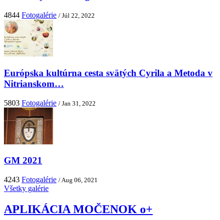
4844
Fotogalérie
/ Júl 22, 2022
Európska kultúrna cesta svätých Cyrila a Metoda v
Nitrianskom…
5803
Fotogalérie
/ Jan 31, 2022
GM 2021
4243
Fotogalérie
/ Aug 06, 2021
Všetky galérie
APLIKÁCIA MOČENOK o+