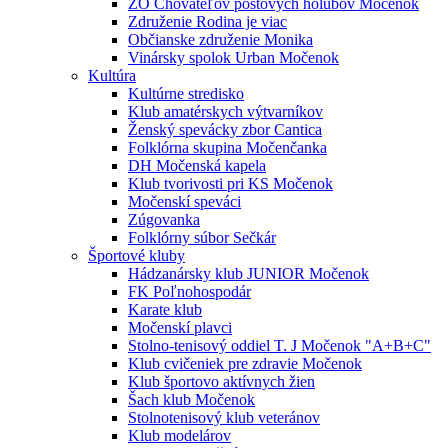
ZO Chovateľov poštových holubov Močenok
Združenie Rodina je viac
Občianske združenie Monika
Vinársky spolok Urban Močenok
Kultúra
Kultúrne stredisko
Klub amatérskych výtvarníkov
Ženský spevácky zbor Cantica
Folklórna skupina Močenčanka
DH Močenská kapela
Klub tvorivosti pri KS Močenok
Močenskí speváci
Zúgovanka
Folklórny súbor Sečkár
Športové kluby
Hádzanársky klub JUNIOR Močenok
FK Poľnohospodár
Karate klub
Močenskí plavci
Stolno-tenisový oddiel T. J Močenok "A+B+C"
Klub cvičeniek pre zdravie Močenok
Klub športovo aktívnych žien
Šach klub Močenok
Stolnotenisový klub veteránov
Klub modelárov