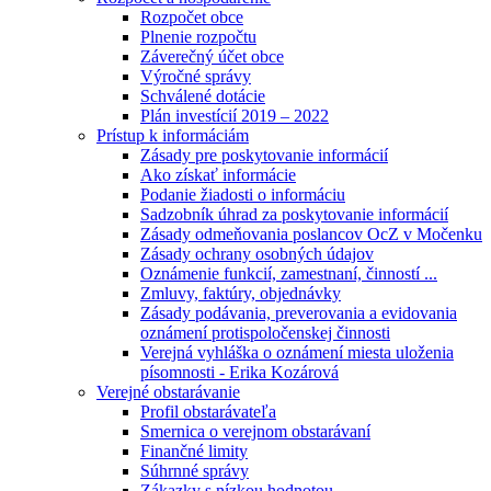
Rozpočet obce
Plnenie rozpočtu
Záverečný účet obce
Výročné správy
Schválené dotácie
Plán investícií 2019 – 2022
Prístup k informáciám
Zásady pre poskytovanie informácií
Ako získať informácie
Podanie žiadosti o informáciu
Sadzobník úhrad za poskytovanie informácií
Zásady odmeňovania poslancov OcZ v Močenku
Zásady ochrany osobných údajov
Oznámenie funkcií, zamestnaní, činností ...
Zmluvy, faktúry, objednávky
Zásady podávania, preverovania a evidovania
oznámení protispoločenskej činnosti
Verejná vyhláška o oznámení miesta uloženia
písomnosti - Erika Kozárová
Verejné obstarávanie
Profil obstarávateľa
Smernica o verejnom obstarávaní
Finančné limity
Súhrnné správy
Zákazky s nízkou hodnotou