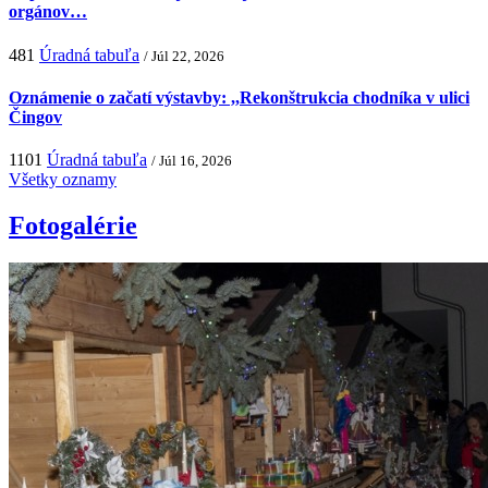
orgánov…
481
Úradná tabuľa
/ Júl 22, 2026
Oznámenie o začatí výstavby: ,,Rekonštrukcia chodníka v ulici
Čingov
1101
Úradná tabuľa
/ Júl 16, 2026
Všetky oznamy
Fotogalérie