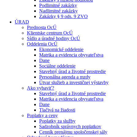
Podlimitné zakázky
Nadlimitné zakázky
Zakázky § 9 ods. 9 ZVO
ÚRAD
Prednosta OcÚ
Klientske centrum OcÚ
Sídlo a úradné hodiny OcÚ
Oddelenia OcÚ
Ekonomické oddelenie
Matrika a evidencia obyvateľstva
Dane
Sociálne oddelenie
Stavebný úrad a životné prostredie
Personálna agenda a mzdy
Útvar služieb a investičnej výstavby
Ako vybaviť?
Stavebný úrad a životné prostredie
Matrika a evidencia obyvateľstva
Dane
Tlačivá na žiadosti
Poplatky a ceny
Poplatky za služby
Sadzobník správnych poplatkov
Cenník prenájmu spoločenskej sály