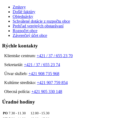
Zmluvy
Došlé faktúry
Objednávky
Schválené dotácie z rozpočtu obce
Prehľad verejných obstarávaní
Rozpočet obce
Záverečný účet obce
Rýchle kontakty
Klientske centrum:
+421 / 37 / 655 23 70
Sekretariát:
+421 / 37 / 655 23 74
Útvar služieb:
+421 908 735 968
Kultúrne stredisko:
+421 907 759 854
Obecná polícia:
+421 905 330 148
Úradné hodiny
PO
7.30 - 11.30 12.00 - 15.30