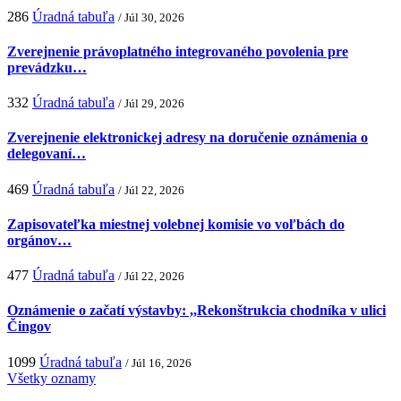
286
Úradná tabuľa
/ Júl 30, 2026
Zverejnenie právoplatného integrovaného povolenia pre
prevádzku…
332
Úradná tabuľa
/ Júl 29, 2026
Zverejnenie elektronickej adresy na doručenie oznámenia o
delegovaní…
469
Úradná tabuľa
/ Júl 22, 2026
Zapisovateľka miestnej volebnej komisie vo voľbách do
orgánov…
477
Úradná tabuľa
/ Júl 22, 2026
Oznámenie o začatí výstavby: ,,Rekonštrukcia chodníka v ulici
Čingov
1099
Úradná tabuľa
/ Júl 16, 2026
Všetky oznamy