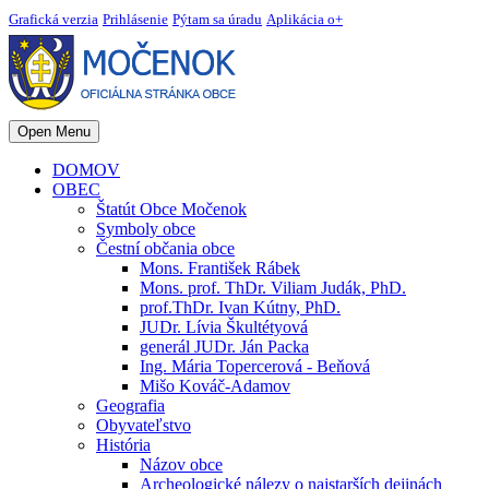
Grafická verzia
Prihlásenie
Pýtam sa úradu
Aplikácia o+
Open Menu
DOMOV
OBEC
Štatút Obce Močenok
Symboly obce
Čestní občania obce
Mons. František Rábek
Mons. prof. ThDr. Viliam Judák, PhD.
prof.ThDr. Ivan Kútny, PhD.
JUDr. Lívia Škultétyová
generál JUDr. Ján Packa
Ing. Mária Topercerová - Beňová
Mišo Kováč-Adamov
Geografia
Obyvateľstvo
História
Názov obce
Archeologické nálezy o najstarších dejinách