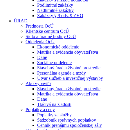
Podlimitné zakázky
Nadlimitné zakázky
Zakázky § 9 ods. 9 ZVO
ÚRAD
Prednosta OcÚ
Klientske centrum OcÚ
Sídlo a úradné hodiny OcÚ
Oddelenia OcÚ
Ekonomické oddelenie
Matrika a evidencia obyvateľstva
Dane
Sociálne oddelenie
Stavebný úrad a životné prostredie
Personálna agenda a mzdy
Útvar služieb a investičnej výstavby
Ako vybaviť?
Stavebný úrad a životné prostredie
Matrika a evidencia obyvateľstva
Dane
Tlačivá na žiadosti
Poplatky a ceny
Poplatky za služby
Sadzobník správnych poplatkov
Cenník prenájmu spoločenskej sály