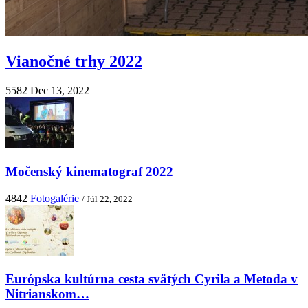
Vianočné trhy 2022
5582
Dec 13, 2022
Močenský kinematograf 2022
4842
Fotogalérie
/ Júl 22, 2022
Európska kultúrna cesta svätých Cyrila a Metoda v
Nitrianskom…