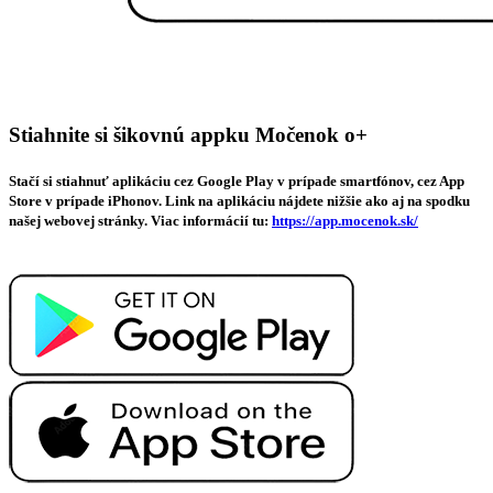
Stiahnite si šikovnú appku Močenok o+
Stačí si stiahnuť aplikáciu cez Google Play v prípade smartfónov, cez App
Store v prípade iPhonov. Link na aplikáciu nájdete nižšie ako aj na spodku
našej webovej stránky. Viac informácií tu:
https://app.mocenok.sk/