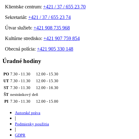
Klientske centrum:
+421 / 37 / 655 23 70
Sekretariát:
+421 / 37 / 655 23 74
Útvar služieb:
+421 908 735 968
Kultúrne stredisko:
+421 907 759 854
Obecná polícia:
+421 905 330 148
Úradné hodiny
PO
7.30 - 11.30 12.00 - 15.30
UT
7.30 - 11.30 12.00 - 15.30
ST
7.30 - 11.30 12.00 - 16.30
ŠT
nestránkový deň
PI
7.30 - 11.30 12.00 - 15.00
Autorské práva
|
Podmienky použitia
|
GDPR