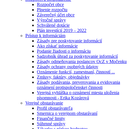
Rozpočet obce
Plnenie rozpočtu
Záverečný účet obce
Výročné správy
Schválené dotácie
Plán investícií 2019 – 2022
Prístup k informáciám
Zásady pre poskytovanie informácií
Ako získať informácie
Podanie žiadosti o informáciu
Sadzobník úhrad za poskytovanie informácií
Zásady odmeňovania poslancov OcZ v Močenku
Zásady ochrany osobných údajov
Oznámenie funkcií, zamestnaní, činností ...
Zmluvy, faktúry, objednávky
Zásady podávania, preverovania a evidovania
oznámení protispoločenskej činnosti
Verejná vyhláška o oznámení miesta uloženia
písomnosti - Erika Kozárová
Verejné obstarávanie
Profil obstarávateľa
Smernica o verejnom obstarávaní
Finančné limity
Súhrnné správy
Zákazky s nízkou hodnotou