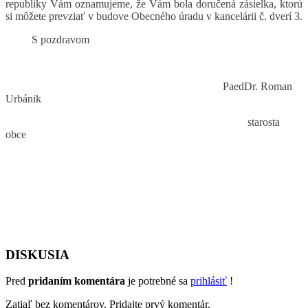
republiky Vám oznamujeme, že Vám bola doručená zásielka, ktorú
si môžete prevziať v budove Obecného úradu v kancelárii č. dverí 3.
S pozdravom
PaedDr. Roman
Urbánik
starosta
obce
DISKUSIA
Pred
pridaním komentára
je potrebné sa
prihlásiť
!
Zatiaľ bez komentárov. Pridajte prvý komentár.