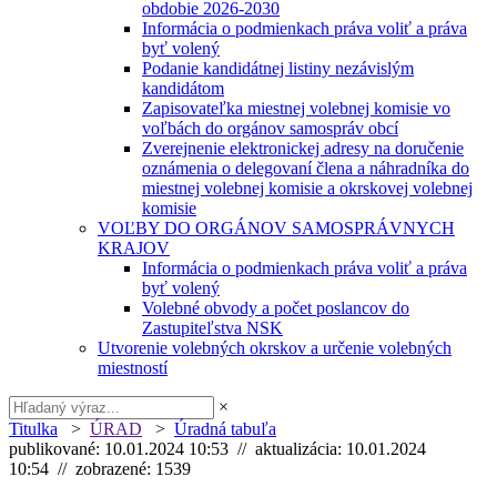
obdobie 2026-2030
Informácia o podmienkach práva voliť a práva
byť volený
Podanie kandidátnej listiny nezávislým
kandidátom
Zapisovateľka miestnej volebnej komisie vo
voľbách do orgánov samospráv obcí
Zverejnenie elektronickej adresy na doručenie
oznámenia o delegovaní člena a náhradníka do
miestnej volebnej komisie a okrskovej volebnej
komisie
VOĽBY DO ORGÁNOV SAMOSPRÁVNYCH
KRAJOV
Informácia o podmienkach práva voliť a práva
byť volený
Volebné obvody a počet poslancov do
Zastupiteľstva NSK
Utvorenie volebných okrskov a určenie volebných
miestností
×
Titulka
>
ÚRAD
>
Úradná tabuľa
publikované: 10.01.2024 10:53 // aktualizácia: 10.01.2024
10:54 // zobrazené: 1539