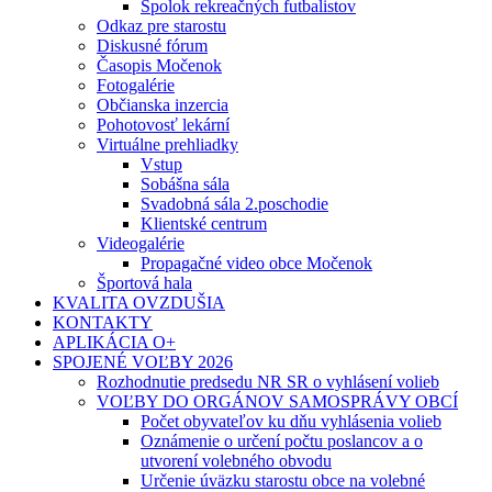
Spolok rekreačných futbalistov
Odkaz pre starostu
Diskusné fórum
Časopis Močenok
Fotogalérie
Občianska inzercia
Pohotovosť lekární
Virtuálne prehliadky
Vstup
Sobášna sála
Svadobná sála 2.poschodie
Klientské centrum
Videogalérie
Propagačné video obce Močenok
Športová hala
KVALITA OVZDUŠIA
KONTAKTY
APLIKÁCIA O+
SPOJENÉ VOĽBY 2026
Rozhodnutie predsedu NR SR o vyhlásení volieb
VOĽBY DO ORGÁNOV SAMOSPRÁVY OBCÍ
Počet obyvateľov ku dňu vyhlásenia volieb
Oznámenie o určení počtu poslancov a o
utvorení volebného obvodu
Určenie úväzku starostu obce na volebné