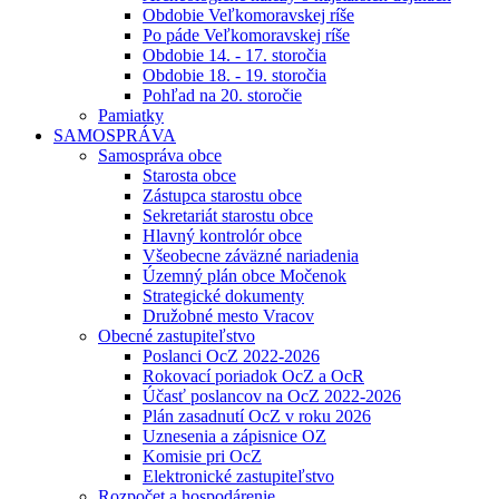
Obdobie Veľkomoravskej ríše
Po páde Veľkomoravskej ríše
Obdobie 14. - 17. storočia
Obdobie 18. - 19. storočia
Pohľad na 20. storočie
Pamiatky
SAMOSPRÁVA
Samospráva obce
Starosta obce
Zástupca starostu obce
Sekretariát starostu obce
Hlavný kontrolór obce
Všeobecne záväzné nariadenia
Územný plán obce Močenok
Strategické dokumenty
Družobné mesto Vracov
Obecné zastupiteľstvo
Poslanci OcZ 2022-2026
Rokovací poriadok OcZ a OcR
Účasť poslancov na OcZ 2022-2026
Plán zasadnutí OcZ v roku 2026
Uznesenia a zápisnice OZ
Komisie pri OcZ
Elektronické zastupiteľstvo
Rozpočet a hospodárenie