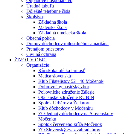
Odpadové hospodárstvo
Úradná tabuľa
Dôležité telefónne čísla
Školstvo
Základná škola
Materská škola
Základná umelecká škola
Obecná polícia
Domov dôchodcov milosrdného samaritána
Prenájom priestorov
Civilná ochrana
ŽIVOT V OBCI
Organizácie
Rímskokatolícka farnosť
Matica slovenská
Klub Filatelistov 52 - 46 Močenok
Dobrovoľný hasičský zbor
Poľovnícke združenie Zálesie
Občianske združenie RUBÍN
Spolok Urbárov a Želiarov
Klub dôchodcov v Močenku
ZO Jednoty dôchodcov na Slovensku v
Močenku
Spolok červeného kríža Močenok
ZO Slovenský zväz záhradkárov