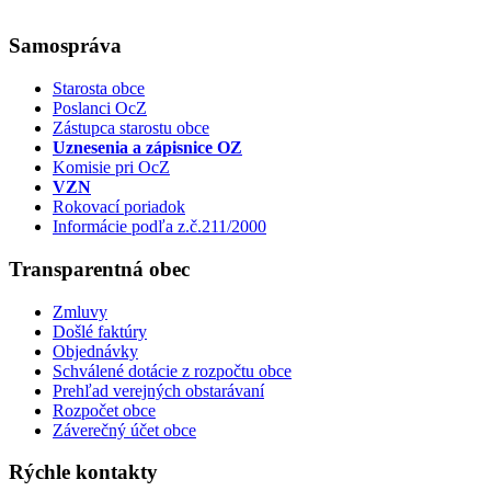
Samospráva
Starosta obce
Poslanci OcZ
Zástupca starostu obce
Uznesenia a zápisnice OZ
Komisie pri OcZ
VZN
Rokovací poriadok
Informácie podľa z.č.211/2000
Transparentná obec
Zmluvy
Došlé faktúry
Objednávky
Schválené dotácie z rozpočtu obce
Prehľad verejných obstarávaní
Rozpočet obce
Záverečný účet obce
Rýchle kontakty