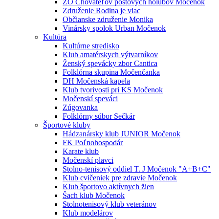
ZO Chovateľov poštových holubov Močenok
Združenie Rodina je viac
Občianske združenie Monika
Vinársky spolok Urban Močenok
Kultúra
Kultúrne stredisko
Klub amatérskych výtvarníkov
Ženský spevácky zbor Cantica
Folklórna skupina Močenčanka
DH Močenská kapela
Klub tvorivosti pri KS Močenok
Močenskí speváci
Zúgovanka
Folklórny súbor Sečkár
Športové kluby
Hádzanársky klub JUNIOR Močenok
FK Poľnohospodár
Karate klub
Močenskí plavci
Stolno-tenisový oddiel T. J Močenok "A+B+C"
Klub cvičeniek pre zdravie Močenok
Klub športovo aktívnych žien
Šach klub Močenok
Stolnotenisový klub veteránov
Klub modelárov