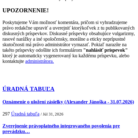
UPOZORNENIE!
Poskytujeme Vám možnosť komentára, pričom si vyhradzujeme
právo redakčne upraviť a uverejniť ktorýkoľvek z tu publikovaných
diskusných príspevkov. Diskusné príspevky obsahujúce vulgarizmy,
rasové narážky a iné spoločensky, morálne a eticky neprípustné
skutočnosti má právo administrátor vymazať. Pokiaľ narazíte na
takéto príspevky odošlite ich formulárom
"nahlásiť príspevok"
ktorý je automaticky vygenerovaný ku každému príspevku, alebo
kontaktujte
administrátora.
ÚRADNÁ TABUĽA
Oznámenie o uložení zásielky (Alexander Jánoška - 31.07.2026)
297
Úradná tabuľa
/ Júl 31, 2026
Zverejnenie právoplatného integrovaného povolenia pre
prevádzku…