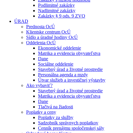
Podlimitné zakázky
Nadlimitné zakázky
Zakázky § 9 ods. 9 ZVO
ÚRAD
Prednosta OcÚ
Klientske centrum OcÚ
Sídlo a úradné hodiny OcÚ
Oddelenia OcÚ
Ekonomické oddelenie
Matrika a evidencia obyvateľstva
Dane
Sociálne oddelenie
Stavebný úrad a životné prostredie
Personálna agenda a mzdy
Útvar služieb a investičnej výstavby
Ako vybaviť?
Stavebný úrad a životné prostredie
Matrika a evidencia obyvateľstva
Dane
Tlačivá na žiadosti
Poplatky a ceny
Poplatky za služby
Sadzobník správnych poplatkov
Cenník prenájmu spoločenskej sály