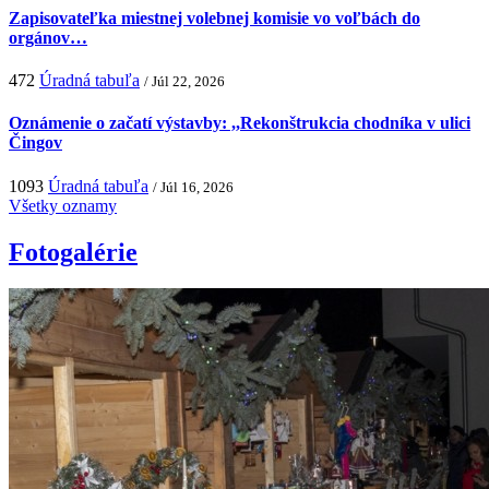
Zapisovateľka miestnej volebnej komisie vo voľbách do
orgánov…
472
Úradná tabuľa
/ Júl 22, 2026
Oznámenie o začatí výstavby: ,,Rekonštrukcia chodníka v ulici
Čingov
1093
Úradná tabuľa
/ Júl 16, 2026
Všetky oznamy
Fotogalérie