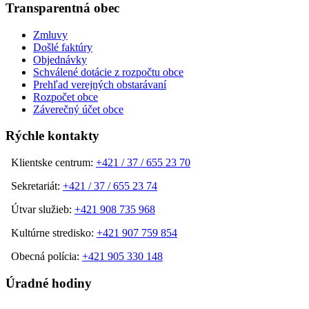
Transparentná obec
Zmluvy
Došlé faktúry
Objednávky
Schválené dotácie z rozpočtu obce
Prehľad verejných obstarávaní
Rozpočet obce
Záverečný účet obce
Rýchle kontakty
Klientske centrum:
+421 / 37 / 655 23 70
Sekretariát:
+421 / 37 / 655 23 74
Útvar služieb:
+421 908 735 968
Kultúrne stredisko:
+421 907 759 854
Obecná polícia:
+421 905 330 148
Úradné hodiny