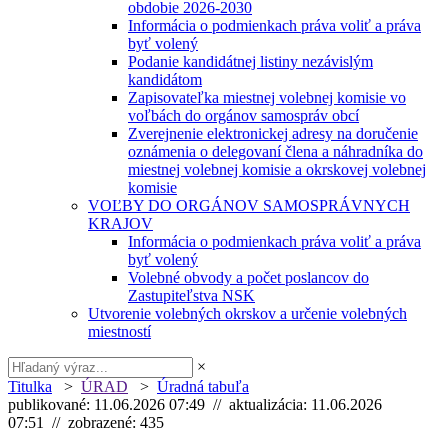
obdobie 2026-2030
Informácia o podmienkach práva voliť a práva
byť volený
Podanie kandidátnej listiny nezávislým
kandidátom
Zapisovateľka miestnej volebnej komisie vo
voľbách do orgánov samospráv obcí
Zverejnenie elektronickej adresy na doručenie
oznámenia o delegovaní člena a náhradníka do
miestnej volebnej komisie a okrskovej volebnej
komisie
VOĽBY DO ORGÁNOV SAMOSPRÁVNYCH
KRAJOV
Informácia o podmienkach práva voliť a práva
byť volený
Volebné obvody a počet poslancov do
Zastupiteľstva NSK
Utvorenie volebných okrskov a určenie volebných
miestností
×
Titulka
>
ÚRAD
>
Úradná tabuľa
publikované: 11.06.2026 07:49 // aktualizácia: 11.06.2026
07:51 // zobrazené: 435