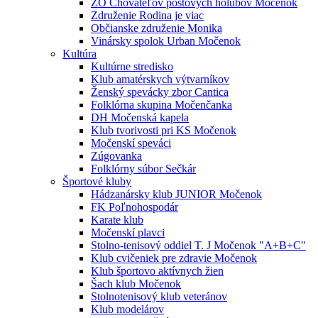
ZO Chovateľov poštových holubov Močenok
Združenie Rodina je viac
Občianske združenie Monika
Vinársky spolok Urban Močenok
Kultúra
Kultúrne stredisko
Klub amatérskych výtvarníkov
Ženský spevácky zbor Cantica
Folklórna skupina Močenčanka
DH Močenská kapela
Klub tvorivosti pri KS Močenok
Močenskí speváci
Zúgovanka
Folklórny súbor Sečkár
Športové kluby
Hádzanársky klub JUNIOR Močenok
FK Poľnohospodár
Karate klub
Močenskí plavci
Stolno-tenisový oddiel T. J Močenok "A+B+C"
Klub cvičeniek pre zdravie Močenok
Klub športovo aktívnych žien
Šach klub Močenok
Stolnotenisový klub veteránov
Klub modelárov