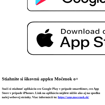
Stiahnite si šikovnú appku Močenok o+
Stačí si stiahnuť aplikáciu cez Google Play v prípade smartfónov, cez App
Store v prípade iPhonov. Link na aplikáciu nájdete nižšie ako aj na spodku
našej webovej stránky. Viac informácií tu:
https://app.mocenok.sk/