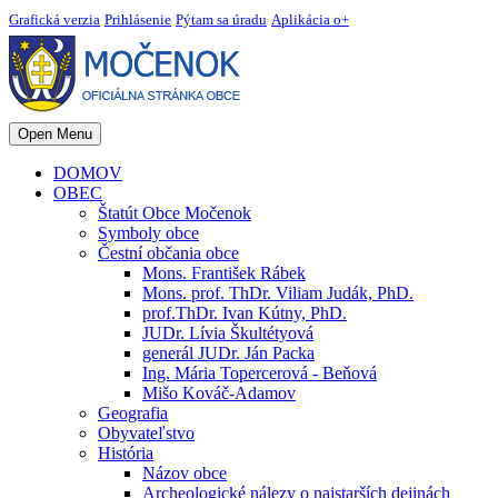
Grafická verzia
Prihlásenie
Pýtam sa úradu
Aplikácia o+
Open Menu
DOMOV
OBEC
Štatút Obce Močenok
Symboly obce
Čestní občania obce
Mons. František Rábek
Mons. prof. ThDr. Viliam Judák, PhD.
prof.ThDr. Ivan Kútny, PhD.
JUDr. Lívia Škultétyová
generál JUDr. Ján Packa
Ing. Mária Topercerová - Beňová
Mišo Kováč-Adamov
Geografia
Obyvateľstvo
História
Názov obce
Archeologické nálezy o najstarších dejinách