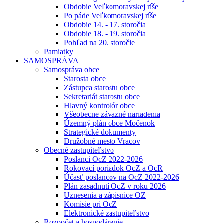
Obdobie Veľkomoravskej ríše
Po páde Veľkomoravskej ríše
Obdobie 14. - 17. storočia
Obdobie 18. - 19. storočia
Pohľad na 20. storočie
Pamiatky
SAMOSPRÁVA
Samospráva obce
Starosta obce
Zástupca starostu obce
Sekretariát starostu obce
Hlavný kontrolór obce
Všeobecne záväzné nariadenia
Územný plán obce Močenok
Strategické dokumenty
Družobné mesto Vracov
Obecné zastupiteľstvo
Poslanci OcZ 2022-2026
Rokovací poriadok OcZ a OcR
Účasť poslancov na OcZ 2022-2026
Plán zasadnutí OcZ v roku 2026
Uznesenia a zápisnice OZ
Komisie pri OcZ
Elektronické zastupiteľstvo
Rozpočet a hospodárenie