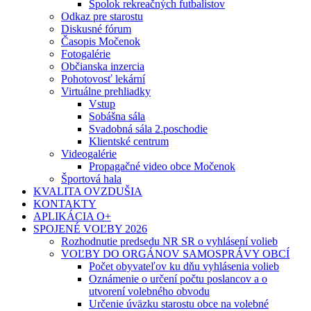
Spolok rekreačných futbalistov
Odkaz pre starostu
Diskusné fórum
Časopis Močenok
Fotogalérie
Občianska inzercia
Pohotovosť lekární
Virtuálne prehliadky
Vstup
Sobášna sála
Svadobná sála 2.poschodie
Klientské centrum
Videogalérie
Propagačné video obce Močenok
Športová hala
KVALITA OVZDUŠIA
KONTAKTY
APLIKÁCIA O+
SPOJENÉ VOĽBY 2026
Rozhodnutie predsedu NR SR o vyhlásení volieb
VOĽBY DO ORGÁNOV SAMOSPRÁVY OBCÍ
Počet obyvateľov ku dňu vyhlásenia volieb
Oznámenie o určení počtu poslancov a o
utvorení volebného obvodu
Určenie úväzku starostu obce na volebné