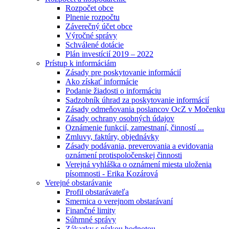
Rozpočet obce
Plnenie rozpočtu
Záverečný účet obce
Výročné správy
Schválené dotácie
Plán investícií 2019 – 2022
Prístup k informáciám
Zásady pre poskytovanie informácií
Ako získať informácie
Podanie žiadosti o informáciu
Sadzobník úhrad za poskytovanie informácií
Zásady odmeňovania poslancov OcZ v Močenku
Zásady ochrany osobných údajov
Oznámenie funkcií, zamestnaní, činností ...
Zmluvy, faktúry, objednávky
Zásady podávania, preverovania a evidovania
oznámení protispoločenskej činnosti
Verejná vyhláška o oznámení miesta uloženia
písomnosti - Erika Kozárová
Verejné obstarávanie
Profil obstarávateľa
Smernica o verejnom obstarávaní
Finančné limity
Súhrnné správy
Zákazky s nízkou hodnotou