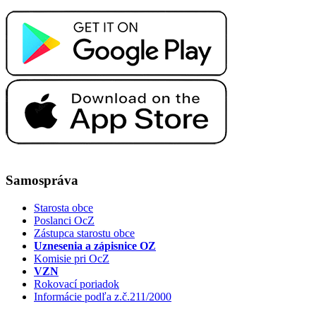
Samospráva
Starosta obce
Poslanci OcZ
Zástupca starostu obce
Uznesenia a zápisnice OZ
Komisie pri OcZ
VZN
Rokovací poriadok
Informácie podľa z.č.211/2000