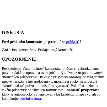
DISKUSIA
Pred
pridaním komentára
je potrebné sa
prihlásiť
!
Zatiaľ bez komentárov. Pridajte prvý komentár.
UPOZORNENIE!
Poskytujeme Vám možnosť komentára, pričom si vyhradzujeme
právo redakčne upraviť a uverejniť ktorýkoľvek z tu publikovaných
diskusných príspevkov. Diskusné príspevky obsahujúce vulgarizmy,
rasové narážky a iné spoločensky, morálne a eticky neprípustné
skutočnosti má právo administrátor vymazať. Pokiaľ narazíte na
takéto príspevky odošlite ich formulárom
"nahlásiť príspevok"
ktorý je automaticky vygenerovaný ku každému príspevku, alebo
kontaktujte
administrátora.