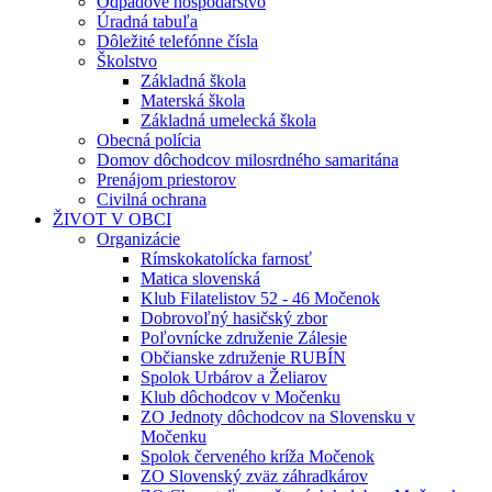
Odpadové hospodárstvo
Úradná tabuľa
Dôležité telefónne čísla
Školstvo
Základná škola
Materská škola
Základná umelecká škola
Obecná polícia
Domov dôchodcov milosrdného samaritána
Prenájom priestorov
Civilná ochrana
ŽIVOT V OBCI
Organizácie
Rímskokatolícka farnosť
Matica slovenská
Klub Filatelistov 52 - 46 Močenok
Dobrovoľný hasičský zbor
Poľovnícke združenie Zálesie
Občianske združenie RUBÍN
Spolok Urbárov a Želiarov
Klub dôchodcov v Močenku
ZO Jednoty dôchodcov na Slovensku v
Močenku
Spolok červeného kríža Močenok
ZO Slovenský zväz záhradkárov