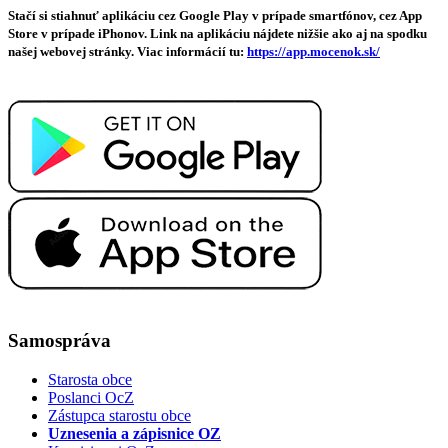
Stačí si stiahnuť aplikáciu cez Google Play v prípade smartfónov, cez App
Store v prípade iPhonov. Link na aplikáciu nájdete nižšie ako aj na spodku
našej webovej stránky. Viac informácií tu:
https://app.mocenok.sk/
Samospráva
Starosta obce
Poslanci OcZ
Zástupca starostu obce
Uznesenia a zápisnice OZ