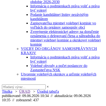
obdobie 2026-2030
Informácia o podmienkach práva voliť a práva
byť volený
Podanie kandidátnej listiny nezávislým
kandidátom
Zapisovateľka miestnej volebnej komisie vo
voľbách do orgánov samospráv obcí
Zverejnenie elektronickej adresy na doručenie
oznámenia o delegovaní člena a náhradníka do
miestnej volebnej komisie a okrskovej volebnej
komisie
VOĽBY DO ORGÁNOV SAMOSPRÁVNYCH
KRAJOV
Informácia o podmienkach práva voliť a práva
byť volený
Volebné obvody a počet poslancov do
Zastupiteľstva NSK
Utvorenie volebných okrskov a určenie volebných
miestností
×
Titulka
>
ÚRAD
>
Úradná tabuľa
publikované: 09.06.2026 10:34 // aktualizácia: 09.06.2026
10:35 // zobrazené: 437