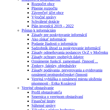
Rozpočet obce
Plnenie rozpočtu
Záverečný účet obce
Výročné správy
Schválené dotácie
Plán investícií 2019 – 2022
Prístup k informáciám
Zásady pre poskytovanie informácií
Ako získať informácie
Podanie žiadosti o informáciu
Sadzobník úhrad za poskytovanie informácií
Zásady odmeňovania poslancov OcZ v Močenku
Zásady ochrany osobných údajov
Oznámenie funkcií, zamestnaní, činností ...
Zmluvy, faktúry, objednávky
Zásady podávania, preverovania a evidovania
oznámení protispoločenskej činnosti
Verejná vyhláška o oznámení miesta uloženia
písomnosti - Erika Kozárová
Verejné obstarávanie
Profil obstarávateľa
Smernica o verejnom obstarávaní
Finančné limity
Súhrnné správy
Zákazky s nízkou hodnotou