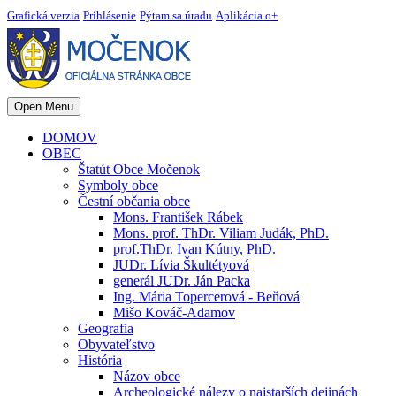
Grafická verzia
Prihlásenie
Pýtam sa úradu
Aplikácia o+
Open Menu
DOMOV
OBEC
Štatút Obce Močenok
Symboly obce
Čestní občania obce
Mons. František Rábek
Mons. prof. ThDr. Viliam Judák, PhD.
prof.ThDr. Ivan Kútny, PhD.
JUDr. Lívia Škultétyová
generál JUDr. Ján Packa
Ing. Mária Topercerová - Beňová
Mišo Kováč-Adamov
Geografia
Obyvateľstvo
História
Názov obce
Archeologické nálezy o najstarších dejinách