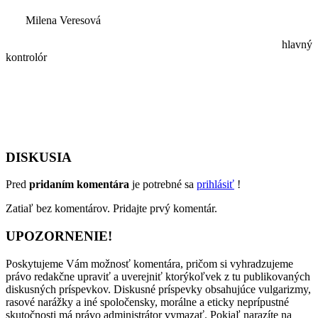
Milena Veresová
hlavný
kontrolór
DISKUSIA
Pred
pridaním komentára
je potrebné sa
prihlásiť
!
Zatiaľ bez komentárov. Pridajte prvý komentár.
UPOZORNENIE!
Poskytujeme Vám možnosť komentára, pričom si vyhradzujeme
právo redakčne upraviť a uverejniť ktorýkoľvek z tu publikovaných
diskusných príspevkov. Diskusné príspevky obsahujúce vulgarizmy,
rasové narážky a iné spoločensky, morálne a eticky neprípustné
skutočnosti má právo administrátor vymazať. Pokiaľ narazíte na