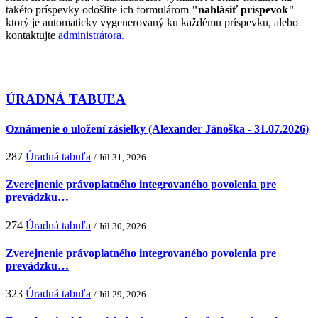
takéto príspevky odošlite ich formulárom
"nahlásiť príspevok"
ktorý je automaticky vygenerovaný ku každému príspevku, alebo
kontaktujte
administrátora.
ÚRADNÁ TABUĽA
Oznámenie o uložení zásielky (Alexander Jánoška - 31.07.2026)
287
Úradná tabuľa
/ Júl 31, 2026
Zverejnenie právoplatného integrovaného povolenia pre
prevádzku…
274
Úradná tabuľa
/ Júl 30, 2026
Zverejnenie právoplatného integrovaného povolenia pre
prevádzku…
323
Úradná tabuľa
/ Júl 29, 2026