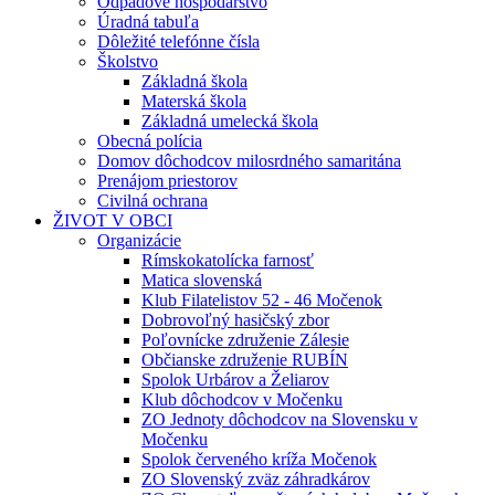
Odpadové hospodárstvo
Úradná tabuľa
Dôležité telefónne čísla
Školstvo
Základná škola
Materská škola
Základná umelecká škola
Obecná polícia
Domov dôchodcov milosrdného samaritána
Prenájom priestorov
Civilná ochrana
ŽIVOT V OBCI
Organizácie
Rímskokatolícka farnosť
Matica slovenská
Klub Filatelistov 52 - 46 Močenok
Dobrovoľný hasičský zbor
Poľovnícke združenie Zálesie
Občianske združenie RUBÍN
Spolok Urbárov a Želiarov
Klub dôchodcov v Močenku
ZO Jednoty dôchodcov na Slovensku v
Močenku
Spolok červeného kríža Močenok
ZO Slovenský zväz záhradkárov