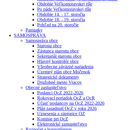
Obdobie Veľkomoravskej ríše
Po páde Veľkomoravskej ríše
Obdobie 14. - 17. storočia
Obdobie 18. - 19. storočia
Pohľad na 20. storočie
Pamiatky
SAMOSPRÁVA
Samospráva obce
Starosta obce
Zástupca starostu obce
Sekretariát starostu obce
Hlavný kontrolór obce
Všeobecne záväzné nariadenia
Územný plán obce Močenok
Strategické dokumenty
Družobné mesto Vracov
Obecné zastupiteľstvo
Poslanci OcZ 2022-2026
Rokovací poriadok OcZ a OcR
Účasť poslancov na OcZ 2022-2026
Plán zasadnutí OcZ v roku 2026
Uznesenia a zápisnice OZ
Komisie pri OcZ
Elektronické zastupiteľstvo
Rozpočet a hospodárenie