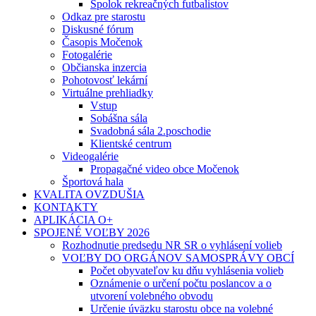
Spolok rekreačných futbalistov
Odkaz pre starostu
Diskusné fórum
Časopis Močenok
Fotogalérie
Občianska inzercia
Pohotovosť lekární
Virtuálne prehliadky
Vstup
Sobášna sála
Svadobná sála 2.poschodie
Klientské centrum
Videogalérie
Propagačné video obce Močenok
Športová hala
KVALITA OVZDUŠIA
KONTAKTY
APLIKÁCIA O+
SPOJENÉ VOĽBY 2026
Rozhodnutie predsedu NR SR o vyhlásení volieb
VOĽBY DO ORGÁNOV SAMOSPRÁVY OBCÍ
Počet obyvateľov ku dňu vyhlásenia volieb
Oznámenie o určení počtu poslancov a o
utvorení volebného obvodu
Určenie úväzku starostu obce na volebné