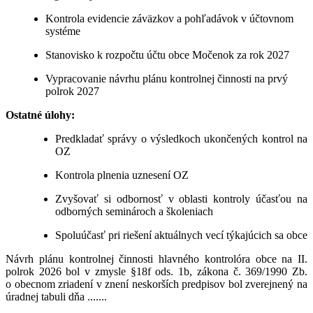
Kontrola evidencie záväzkov a pohľadávok v účtovnom
systéme
Stanovisko k rozpočtu účtu obce Močenok za rok 2027
Vypracovanie návrhu plánu kontrolnej činnosti na prvý
polrok 2027
Ostatné úlohy:
Predkladať správy o výsledkoch ukončených kontrol na
OZ
Kontrola plnenia uznesení OZ
Zvyšovať si odbornosť v oblasti kontroly účasťou na
odborných seminároch a školeniach
Spoluúčasť pri riešení aktuálnych vecí týkajúcich sa obce
Návrh plánu kontrolnej činnosti hlavného kontrolóra obce na II.
polrok 2026 bol v zmysle §18f ods. 1b, zákona č. 369/1990 Zb.
o obecnom zriadení v znení neskorších predpisov bol zverejnený na
úradnej tabuli dňa .......