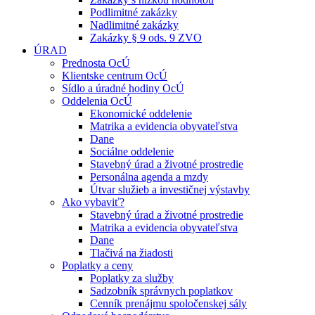
Podlimitné zakázky
Nadlimitné zakázky
Zakázky § 9 ods. 9 ZVO
ÚRAD
Prednosta OcÚ
Klientske centrum OcÚ
Sídlo a úradné hodiny OcÚ
Oddelenia OcÚ
Ekonomické oddelenie
Matrika a evidencia obyvateľstva
Dane
Sociálne oddelenie
Stavebný úrad a životné prostredie
Personálna agenda a mzdy
Útvar služieb a investičnej výstavby
Ako vybaviť?
Stavebný úrad a životné prostredie
Matrika a evidencia obyvateľstva
Dane
Tlačivá na žiadosti
Poplatky a ceny
Poplatky za služby
Sadzobník správnych poplatkov
Cenník prenájmu spoločenskej sály