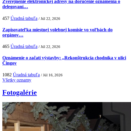
Zverejnenie elektronickej adresy na doručenie oznámenia o
delegovaní…
457
Úradná tabuľa
/ Júl 22, 2026
Zapisovateľka miestnej volebnej komisie vo voľbách do
orgánov…
465
Úradná tabuľa
/ Júl 22, 2026
Oznámenie o začatí výstavby: ,,Rekonštrukcia chodníka v ulici
Čingov
1082
Úradná tabuľa
/ Júl 16, 2026
Všetky oznamy
Fotogalérie