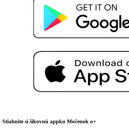
Stiahnite si šikovnú appku Močenok o+