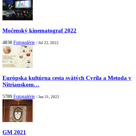
Močenský kinematograf 2022
4838
Fotogalérie
/ Júl 22, 2022
Európska kultúrna cesta svätých Cyrila a Metoda v
Nitrianskom…
5789
Fotogalérie
/ Jan 31, 2022
GM 2021