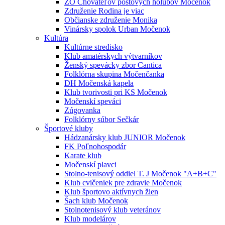
ZO Chovateľov poštových holubov Močenok
Združenie Rodina je viac
Občianske združenie Monika
Vinársky spolok Urban Močenok
Kultúra
Kultúrne stredisko
Klub amatérskych výtvarníkov
Ženský spevácky zbor Cantica
Folklórna skupina Močenčanka
DH Močenská kapela
Klub tvorivosti pri KS Močenok
Močenskí speváci
Zúgovanka
Folklórny súbor Sečkár
Športové kluby
Hádzanársky klub JUNIOR Močenok
FK Poľnohospodár
Karate klub
Močenskí plavci
Stolno-tenisový oddiel T. J Močenok "A+B+C"
Klub cvičeniek pre zdravie Močenok
Klub športovo aktívnych žien
Šach klub Močenok
Stolnotenisový klub veteránov
Klub modelárov