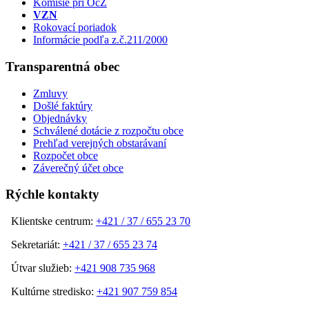
Komisie pri OcZ
VZN
Rokovací poriadok
Informácie podľa z.č.211/2000
Transparentná obec
Zmluvy
Došlé faktúry
Objednávky
Schválené dotácie z rozpočtu obce
Prehľad verejných obstarávaní
Rozpočet obce
Záverečný účet obce
Rýchle kontakty
Klientske centrum:
+421 / 37 / 655 23 70
Sekretariát:
+421 / 37 / 655 23 74
Útvar služieb:
+421 908 735 968
Kultúrne stredisko:
+421 907 759 854