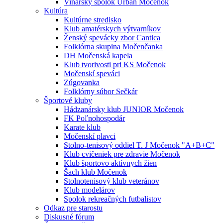
Vinársky spolok Urban Močenok
Kultúra
Kultúrne stredisko
Klub amatérskych výtvarníkov
Ženský spevácky zbor Cantica
Folklórna skupina Močenčanka
DH Močenská kapela
Klub tvorivosti pri KS Močenok
Močenskí speváci
Zúgovanka
Folklórny súbor Sečkár
Športové kluby
Hádzanársky klub JUNIOR Močenok
FK Poľnohospodár
Karate klub
Močenskí plavci
Stolno-tenisový oddiel T. J Močenok "A+B+C"
Klub cvičeniek pre zdravie Močenok
Klub športovo aktívnych žien
Šach klub Močenok
Stolnotenisový klub veteránov
Klub modelárov
Spolok rekreačných futbalistov
Odkaz pre starostu
Diskusné fórum