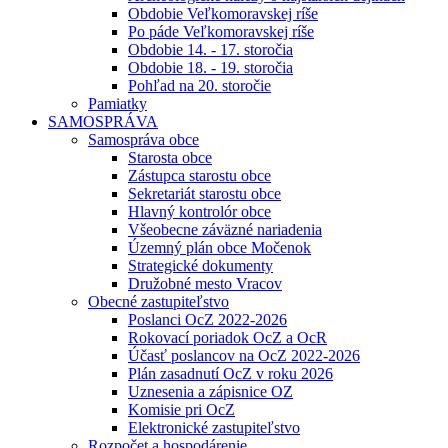
Obdobie Veľkomoravskej ríše
Po páde Veľkomoravskej ríše
Obdobie 14. - 17. storočia
Obdobie 18. - 19. storočia
Pohľad na 20. storočie
Pamiatky
SAMOSPRÁVA
Samospráva obce
Starosta obce
Zástupca starostu obce
Sekretariát starostu obce
Hlavný kontrolór obce
Všeobecne záväzné nariadenia
Územný plán obce Močenok
Strategické dokumenty
Družobné mesto Vracov
Obecné zastupiteľstvo
Poslanci OcZ 2022-2026
Rokovací poriadok OcZ a OcR
Účasť poslancov na OcZ 2022-2026
Plán zasadnutí OcZ v roku 2026
Uznesenia a zápisnice OZ
Komisie pri OcZ
Elektronické zastupiteľstvo
Rozpočet a hospodárenie