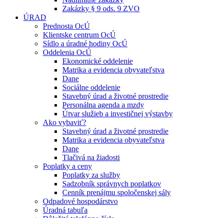
Zakázky § 9 ods. 9 ZVO
ÚRAD
Prednosta OcÚ
Klientske centrum OcÚ
Sídlo a úradné hodiny OcÚ
Oddelenia OcÚ
Ekonomické oddelenie
Matrika a evidencia obyvateľstva
Dane
Sociálne oddelenie
Stavebný úrad a životné prostredie
Personálna agenda a mzdy
Útvar služieb a investičnej výstavby
Ako vybaviť?
Stavebný úrad a životné prostredie
Matrika a evidencia obyvateľstva
Dane
Tlačivá na žiadosti
Poplatky a ceny
Poplatky za služby
Sadzobník správnych poplatkov
Cenník prenájmu spoločenskej sály
Odpadové hospodárstvo
Úradná tabuľa