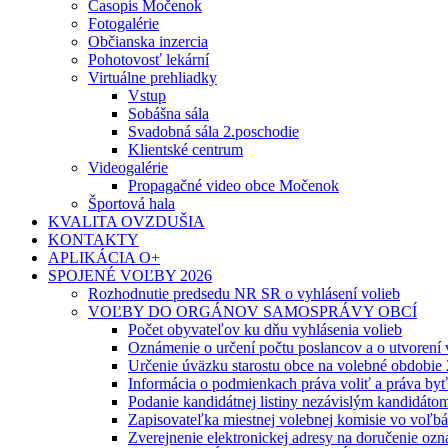
Časopis Močenok
Fotogalérie
Občianska inzercia
Pohotovosť lekární
Virtuálne prehliadky
Vstup
Sobášna sála
Svadobná sála 2.poschodie
Klientské centrum
Videogalérie
Propagačné video obce Močenok
Športová hala
KVALITA OVZDUŠIA
KONTAKTY
APLIKÁCIA O+
SPOJENÉ VOĽBY 2026
Rozhodnutie predsedu NR SR o vyhlásení volieb
VOĽBY DO ORGÁNOV SAMOSPRÁVY OBCÍ
Počet obyvateľov ku dňu vyhlásenia volieb
Oznámenie o určení počtu poslancov a o utvorení
Určenie úväzku starostu obce na volebné obdobie
Informácia o podmienkach práva voliť a práva by
Podanie kandidátnej listiny nezávislým kandidáto
Zapisovateľka miestnej volebnej komisie vo voľb
Zverejnenie elektronickej adresy na doručenie ozn