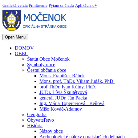
Grafická verzia
Prihlásenie
Pýtam sa úradu
Aplikácia o+
Open Menu
DOMOV
OBEC
Štatút Obce Močenok
Symboly obce
Čestní občania obce
Mons. František Rábek
Mons. prof. ThDr. Viliam Judák, PhD.
prof.ThDr. Ivan Kútny, PhD.
JUDr. Lívia Škultétyová
generál JUDr. Ján Packa
Ing. Mária Topercerová - Beňová
Mišo Kováč-Adamov
Geografia
Obyvateľstvo
História
Názov obce
Archeologické nálezy o najstarších dejinách