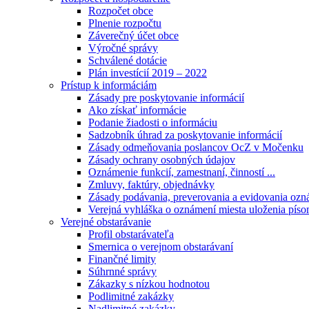
Rozpočet obce
Plnenie rozpočtu
Záverečný účet obce
Výročné správy
Schválené dotácie
Plán investícií 2019 – 2022
Prístup k informáciám
Zásady pre poskytovanie informácií
Ako získať informácie
Podanie žiadosti o informáciu
Sadzobník úhrad za poskytovanie informácií
Zásady odmeňovania poslancov OcZ v Močenku
Zásady ochrany osobných údajov
Oznámenie funkcií, zamestnaní, činností ...
Zmluvy, faktúry, objednávky
Zásady podávania, preverovania a evidovania ozná
Verejná vyhláška o oznámení miesta uloženia píso
Verejné obstarávanie
Profil obstarávateľa
Smernica o verejnom obstarávaní
Finančné limity
Súhrnné správy
Zákazky s nízkou hodnotou
Podlimitné zakázky
Nadlimitné zakázky