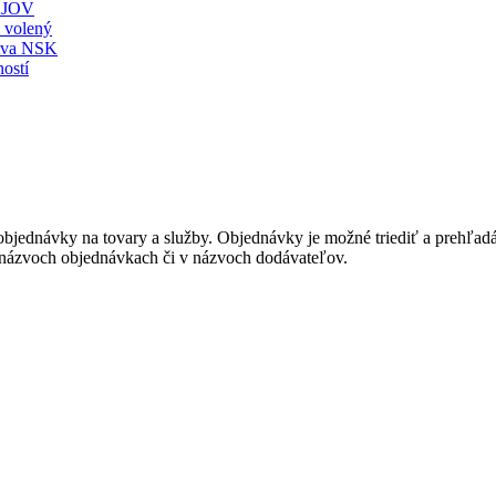
JOV
ť volený
stva NSK
ostí
bjednávky na tovary a služby. Objednávky je možné triediť a prehľadáv
v názvoch objednávkach či v názvoch dodávateľov.