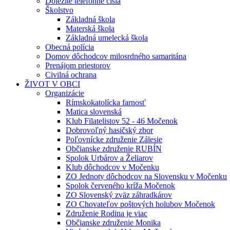
Dôležité telefónne čísla
Školstvo
Základná škola
Materská škola
Základná umelecká škola
Obecná polícia
Domov dôchodcov milosrdného samaritána
Prenájom priestorov
Civilná ochrana
ŽIVOT V OBCI
Organizácie
Rímskokatolícka farnosť
Matica slovenská
Klub Filatelistov 52 - 46 Močenok
Dobrovoľný hasičský zbor
Poľovnícke združenie Zálesie
Občianske združenie RUBÍN
Spolok Urbárov a Želiarov
Klub dôchodcov v Močenku
ZO Jednoty dôchodcov na Slovensku v Močenku
Spolok červeného kríža Močenok
ZO Slovenský zväz záhradkárov
ZO Chovateľov poštových holubov Močenok
Združenie Rodina je viac
Občianske združenie Monika