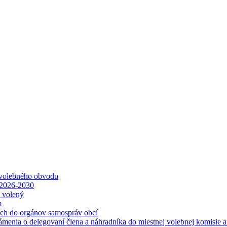
 volebného obvodu
 2026-2030
ť volený
m
ách do orgánov samospráv obcí
ámenia o delegovaní člena a náhradníka do miestnej volebnej komisie 