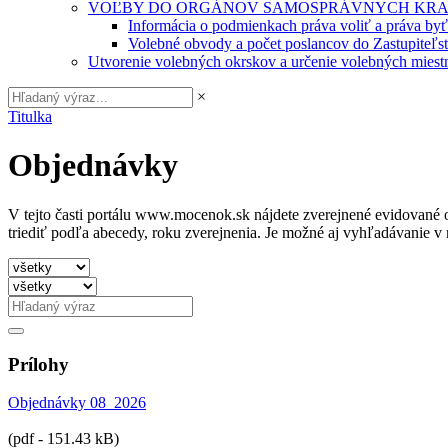
VOĽBY DO ORGÁNOV SAMOSPRÁVNYCH KRA
Informácia o podmienkach práva voliť a práva by
Volebné obvody a počet poslancov do Zastupiteľ
Utvorenie volebných okrskov a určenie volebných miestn
×
Titulka
Objednávky
V tejto časti portálu www.mocenok.sk nájdete zverejnené evidované o
triediť podľa abecedy, roku zverejnenia. Je možné aj vyhľadávanie 
Prílohy
Objednávky 08_2026
(pdf - 151.43 kB)