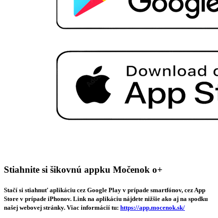
Stiahnite si šikovnú appku Močenok o+
Stačí si stiahnuť aplikáciu cez Google Play v prípade smartfónov, cez App
Store v prípade iPhonov. Link na aplikáciu nájdete nižšie ako aj na spodku
našej webovej stránky. Viac informácií tu:
https://app.mocenok.sk/