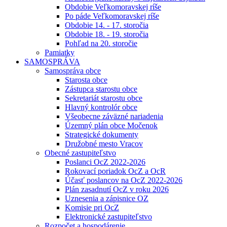
Obdobie Veľkomoravskej ríše
Po páde Veľkomoravskej ríše
Obdobie 14. - 17. storočia
Obdobie 18. - 19. storočia
Pohľad na 20. storočie
Pamiatky
SAMOSPRÁVA
Samospráva obce
Starosta obce
Zástupca starostu obce
Sekretariát starostu obce
Hlavný kontrolór obce
Všeobecne záväzné nariadenia
Územný plán obce Močenok
Strategické dokumenty
Družobné mesto Vracov
Obecné zastupiteľstvo
Poslanci OcZ 2022-2026
Rokovací poriadok OcZ a OcR
Účasť poslancov na OcZ 2022-2026
Plán zasadnutí OcZ v roku 2026
Uznesenia a zápisnice OZ
Komisie pri OcZ
Elektronické zastupiteľstvo
Rozpočet a hospodárenie