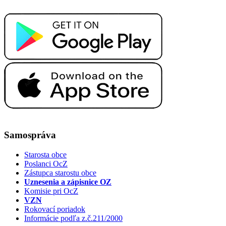
Samospráva
Starosta obce
Poslanci OcZ
Zástupca starostu obce
Uznesenia a zápisnice OZ
Komisie pri OcZ
VZN
Rokovací poriadok
Informácie podľa z.č.211/2000