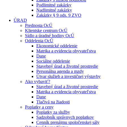
Podlimitné zakázky
Nadlimitné zakázky
Zakázky § 9 ods. 9 ZVO
ÚRAD
Prednosta OcÚ
Klientske centrum OcÚ
Sídlo a úradné hodiny OcÚ
Oddelenia OcÚ
Ekonomické oddelenie
Matrika a evidencia obyvateľstva
Dane
Sociálne oddelenie
Stavebný úrad a životné prostredie
Personálna agenda a mzdy
Útvar služieb a investičnej výstavby
Ako vybaviť?
Stavebný úrad a životné prostredie
Matrika a evidencia obyvateľstva
Dane
Tlačivá na žiadosti
Poplatky a ceny
Poplatky za služby
Sadzobník správnych poplatkov
Cenník prenájmu spoločenskej sály