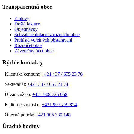
Transparentná obec
Zmluvy
Došlé faktúry
Objednávky
Schválené dotácie z rozpočtu obce
Prehľad verejných obstarávaní
Rozpočet obce
Záverečný účet obce
Rýchle kontakty
Klientske centrum:
+421 / 37 / 655 23 70
Sekretariát:
+421 / 37 / 655 23 74
Útvar služieb:
+421 908 735 968
Kultúrne stredisko:
+421 907 759 854
Obecná polícia:
+421 905 330 148
Úradné hodiny