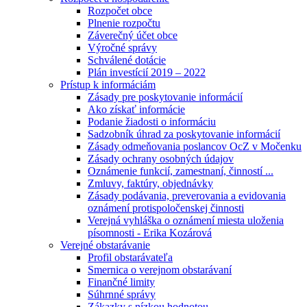
Rozpočet obce
Plnenie rozpočtu
Záverečný účet obce
Výročné správy
Schválené dotácie
Plán investícií 2019 – 2022
Prístup k informáciám
Zásady pre poskytovanie informácií
Ako získať informácie
Podanie žiadosti o informáciu
Sadzobník úhrad za poskytovanie informácií
Zásady odmeňovania poslancov OcZ v Močenku
Zásady ochrany osobných údajov
Oznámenie funkcií, zamestnaní, činností ...
Zmluvy, faktúry, objednávky
Zásady podávania, preverovania a evidovania
oznámení protispoločenskej činnosti
Verejná vyhláška o oznámení miesta uloženia
písomnosti - Erika Kozárová
Verejné obstarávanie
Profil obstarávateľa
Smernica o verejnom obstarávaní
Finančné limity
Súhrnné správy
Zákazky s nízkou hodnotou