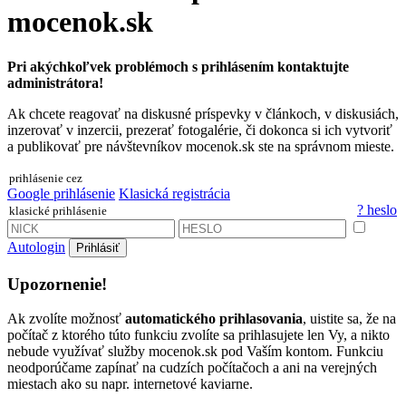
mocenok.sk
Pri akýchkoľvek problémoch s prihlásením kontaktujte
administrátora!
Ak chcete reagovať na diskusné príspevky v článkoch, v diskusiách,
inzerovať v inzercii, prezerať fotogalérie, či dokonca si ich vytvoriť
a publikovať pre návštevníkov mocenok.sk ste na správnom mieste.
prihlásenie cez
Google prihlásenie
Klasická registrácia
? heslo
klasické prihlásenie
Autologin
Prihlásiť
Upozornenie!
Ak zvolíte možnosť
automatického prihlasovania
, uistite sa, že na
počítač z ktorého túto funkciu zvolíte sa prihlasujete len Vy, a nikto
nebude využívať služby mocenok.sk pod Vaším kontom. Funkciu
neodporúčame zapínať na cudzích počítačoch a ani na verejných
miestach ako su napr. internetové kaviarne.