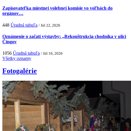
Zapisovateľka miestnej volebnej komisie vo voľbách do
orgánov…
448
Úradná tabuľa
/ Júl 22, 2026
Oznámenie o začatí výstavby: ,,Rekonštrukcia chodníka v ulici
Čingov
1056
Úradná tabuľa
/ Júl 16, 2026
Všetky oznamy
Fotogalérie