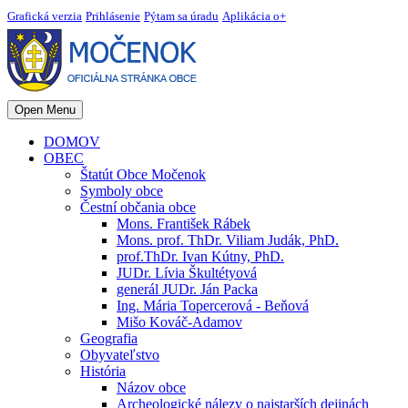
Grafická verzia
Prihlásenie
Pýtam sa úradu
Aplikácia o+
Open Menu
DOMOV
OBEC
Štatút Obce Močenok
Symboly obce
Čestní občania obce
Mons. František Rábek
Mons. prof. ThDr. Viliam Judák, PhD.
prof.ThDr. Ivan Kútny, PhD.
JUDr. Lívia Škultétyová
generál JUDr. Ján Packa
Ing. Mária Topercerová - Beňová
Mišo Kováč-Adamov
Geografia
Obyvateľstvo
História
Názov obce
Archeologické nálezy o najstarších dejinách