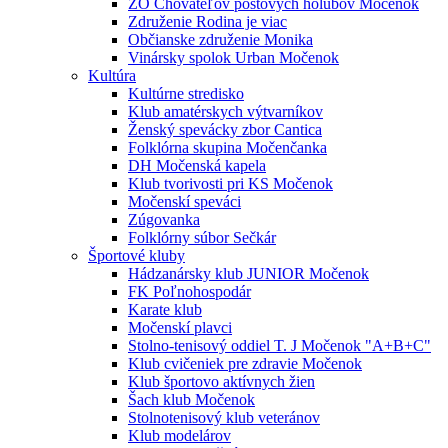
ZO Chovateľov poštových holubov Močenok
Združenie Rodina je viac
Občianske združenie Monika
Vinársky spolok Urban Močenok
Kultúra
Kultúrne stredisko
Klub amatérskych výtvarníkov
Ženský spevácky zbor Cantica
Folklórna skupina Močenčanka
DH Močenská kapela
Klub tvorivosti pri KS Močenok
Močenskí speváci
Zúgovanka
Folklórny súbor Sečkár
Športové kluby
Hádzanársky klub JUNIOR Močenok
FK Poľnohospodár
Karate klub
Močenskí plavci
Stolno-tenisový oddiel T. J Močenok "A+B+C"
Klub cvičeniek pre zdravie Močenok
Klub športovo aktívnych žien
Šach klub Močenok
Stolnotenisový klub veteránov
Klub modelárov