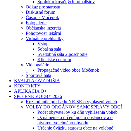
Spolok rekreačných futbalistov
Odkaz pre starostu
Diskusné fórum
Časopis Močenok
Fotogalérie
Občianska inzercia
Pohotovosť lekární
Virtuálne prehliadky
Vstup
Sobášna sála
Svadobná sála 2.poschodie
Klientské centrum
Videogalérie
Propagačné video obce Močenok
Športová hala
KVALITA OVZDUŠIA
KONTAKTY
APLIKÁCIA O+
SPOJENÉ VOĽBY 2026
Rozhodnutie predsedu NR SR o vyhlásení volieb
VOĽBY DO ORGÁNOV SAMOSPRÁVY OBCÍ
Počet obyvateľov ku dňu vyhlásenia volieb
Oznámenie o určení počtu poslancov a o
utvorení volebného obvodu
Určenie úväzku starostu obce na volebné