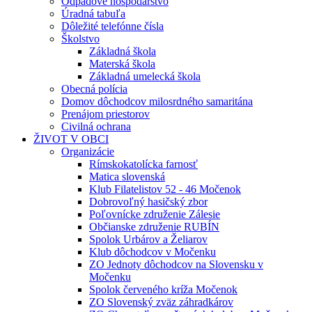
Odpadové hospodárstvo
Úradná tabuľa
Dôležité telefónne čísla
Školstvo
Základná škola
Materská škola
Základná umelecká škola
Obecná polícia
Domov dôchodcov milosrdného samaritána
Prenájom priestorov
Civilná ochrana
ŽIVOT V OBCI
Organizácie
Rímskokatolícka farnosť
Matica slovenská
Klub Filatelistov 52 - 46 Močenok
Dobrovoľný hasičský zbor
Poľovnícke združenie Zálesie
Občianske združenie RUBÍN
Spolok Urbárov a Želiarov
Klub dôchodcov v Močenku
ZO Jednoty dôchodcov na Slovensku v
Močenku
Spolok červeného kríža Močenok
ZO Slovenský zväz záhradkárov