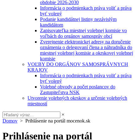
obdobie 2026-2030
Informácia o podmienkach práva voliť a práva
byť volený
Podanie kandidátnej listiny nezávislým
kandidátom
Zapisovateľka miestnej volebnej komisie vo
voľbách do orgánov samospráv obcí
Zverejnenie elektronickej adresy na doručenie
oznámenia o delegovaní člena a náhradníka do
miestnej volebnej komisie a okrskovej volebnej
komisie
VOĽBY DO ORGÁNOV SAMOSPRÁVNYCH
KRAJOV
Informácia o podmienkach práva voliť a práva
byť volený
Volebné obvody a počet poslancov do
Zastupiteľstva NSK
Utvorenie volebných okrskov a určenie volebných
miestností
×
Domov
> Prihlásenie na portál mocenok.sk
Prihlásenie na portál