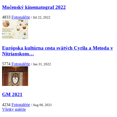
Močenský kinematograf 2022
4833
Fotogalérie
/ Júl 22, 2022
Európska kultúrna cesta svätých Cyrila a Metoda v
Nitrianskom…
5774
Fotogalérie
/ Jan 31, 2022
GM 2021
4234
Fotogalérie
/ Aug 06, 2021
Všetky galérie