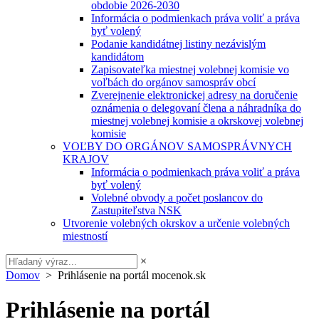
obdobie 2026-2030
Informácia o podmienkach práva voliť a práva
byť volený
Podanie kandidátnej listiny nezávislým
kandidátom
Zapisovateľka miestnej volebnej komisie vo
voľbách do orgánov samospráv obcí
Zverejnenie elektronickej adresy na doručenie
oznámenia o delegovaní člena a náhradníka do
miestnej volebnej komisie a okrskovej volebnej
komisie
VOĽBY DO ORGÁNOV SAMOSPRÁVNYCH
KRAJOV
Informácia o podmienkach práva voliť a práva
byť volený
Volebné obvody a počet poslancov do
Zastupiteľstva NSK
Utvorenie volebných okrskov a určenie volebných
miestností
×
Domov
> Prihlásenie na portál mocenok.sk
Prihlásenie na portál