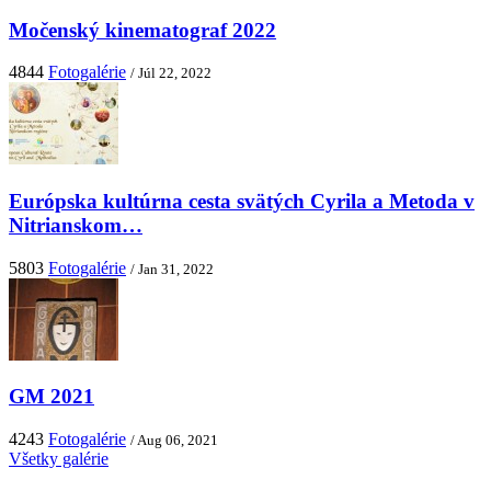
Močenský kinematograf 2022
4844
Fotogalérie
/ Júl 22, 2022
Európska kultúrna cesta svätých Cyrila a Metoda v
Nitrianskom…
5803
Fotogalérie
/ Jan 31, 2022
GM 2021
4243
Fotogalérie
/ Aug 06, 2021
Všetky galérie