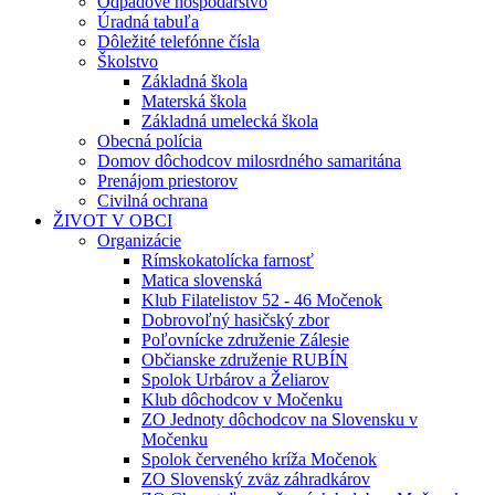
Odpadové hospodárstvo
Úradná tabuľa
Dôležité telefónne čísla
Školstvo
Základná škola
Materská škola
Základná umelecká škola
Obecná polícia
Domov dôchodcov milosrdného samaritána
Prenájom priestorov
Civilná ochrana
ŽIVOT V OBCI
Organizácie
Rímskokatolícka farnosť
Matica slovenská
Klub Filatelistov 52 - 46 Močenok
Dobrovoľný hasičský zbor
Poľovnícke združenie Zálesie
Občianske združenie RUBÍN
Spolok Urbárov a Želiarov
Klub dôchodcov v Močenku
ZO Jednoty dôchodcov na Slovensku v
Močenku
Spolok červeného kríža Močenok
ZO Slovenský zväz záhradkárov