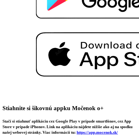
Stiahnite si šikovnú appku Močenok o+
Stačí si stiahnuť aplikáciu cez Google Play v prípade smartfónov, cez App
Store v prípade iPhonov. Link na aplikáciu nájdete nižšie ako aj na spodku
našej webovej stránky. Viac informácií tu:
https://app.mocenok.sk/