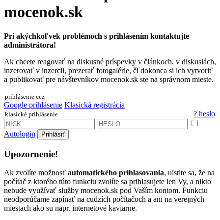
mocenok.sk
Pri akýchkoľvek problémoch s prihlásením kontaktujte
administrátora!
Ak chcete reagovať na diskusné príspevky v článkoch, v diskusiách,
inzerovať v inzercii, prezerať fotogalérie, či dokonca si ich vytvoriť
a publikovať pre návštevníkov mocenok.sk ste na správnom mieste.
prihlásenie cez
Google prihlásenie
Klasická registrácia
? heslo
klasické prihlásenie
Autologin
Prihlásiť
Upozornenie!
Ak zvolíte možnosť
automatického prihlasovania
, uistite sa, že na
počítač z ktorého túto funkciu zvolíte sa prihlasujete len Vy, a nikto
nebude využívať služby mocenok.sk pod Vaším kontom. Funkciu
neodporúčame zapínať na cudzích počítačoch a ani na verejných
miestach ako su napr. internetové kaviarne.