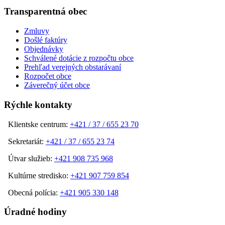
Transparentná obec
Zmluvy
Došlé faktúry
Objednávky
Schválené dotácie z rozpočtu obce
Prehľad verejných obstarávaní
Rozpočet obce
Záverečný účet obce
Rýchle kontakty
Klientske centrum:
+421 / 37 / 655 23 70
Sekretariát:
+421 / 37 / 655 23 74
Útvar služieb:
+421 908 735 968
Kultúrne stredisko:
+421 907 759 854
Obecná polícia:
+421 905 330 148
Úradné hodiny