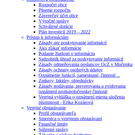
Rozpočet obce
Plnenie rozpočtu
Záverečný účet obce
Výročné správy
Schválené dotácie
Plán investícií 2019 – 2022
Prístup k informáciám
Zásady pre poskytovanie informácií
Ako získať informácie
Podanie žiadosti o informáciu
Sadzobník úhrad za poskytovanie informácií
Zásady odmeňovania poslancov OcZ v Močenku
Zásady ochrany osobných údajov
Oznámenie funkcií, zamestnaní, činností ...
Zmluvy, faktúry, objednávky
Zásady podávania, preverovania a evidovania
oznámení protispoločenskej činnosti
Verejná vyhláška o oznámení miesta uloženia
písomnosti - Erika Kozárová
Verejné obstarávanie
Profil obstarávateľa
Smernica o verejnom obstarávaní
Finančné limity
Súhrnné správy
Zákazky s nízkou hodnotou