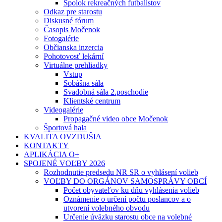
Spolok rekreačných futbalistov
Odkaz pre starostu
Diskusné fórum
Časopis Močenok
Fotogalérie
Občianska inzercia
Pohotovosť lekární
Virtuálne prehliadky
Vstup
Sobášna sála
Svadobná sála 2.poschodie
Klientské centrum
Videogalérie
Propagačné video obce Močenok
Športová hala
KVALITA OVZDUŠIA
KONTAKTY
APLIKÁCIA O+
SPOJENÉ VOĽBY 2026
Rozhodnutie predsedu NR SR o vyhlásení volieb
VOĽBY DO ORGÁNOV SAMOSPRÁVY OBCÍ
Počet obyvateľov ku dňu vyhlásenia volieb
Oznámenie o určení počtu poslancov a o
utvorení volebného obvodu
Určenie úväzku starostu obce na volebné