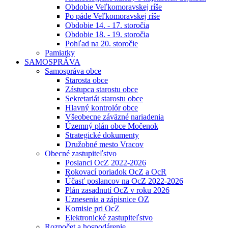
Obdobie Veľkomoravskej ríše
Po páde Veľkomoravskej ríše
Obdobie 14. - 17. storočia
Obdobie 18. - 19. storočia
Pohľad na 20. storočie
Pamiatky
SAMOSPRÁVA
Samospráva obce
Starosta obce
Zástupca starostu obce
Sekretariát starostu obce
Hlavný kontrolór obce
Všeobecne záväzné nariadenia
Územný plán obce Močenok
Strategické dokumenty
Družobné mesto Vracov
Obecné zastupiteľstvo
Poslanci OcZ 2022-2026
Rokovací poriadok OcZ a OcR
Účasť poslancov na OcZ 2022-2026
Plán zasadnutí OcZ v roku 2026
Uznesenia a zápisnice OZ
Komisie pri OcZ
Elektronické zastupiteľstvo
Rozpočet a hospodárenie