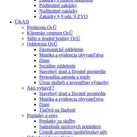
Podlimitné zakázky
Nadlimitné zakázky
Zakázky § 9 ods. 9 ZVO
ÚRAD
Prednosta OcÚ
Klientske centrum OcÚ
Sídlo a úradné hodiny OcÚ
Oddelenia OcÚ
Ekonomické oddelenie
Matrika a evidencia obyvateľstva
Dane
Sociálne oddelenie
Stavebný úrad a životné prostredie
Personálna agenda a mzdy
Útvar služieb a investičnej výstavby
Ako vybaviť?
Stavebný úrad a životné prostredie
Matrika a evidencia obyvateľstva
Dane
Tlačivá na žiadosti
Poplatky a ceny
Poplatky za služby
Sadzobník správnych poplatkov
Cenník prenájmu spoločenskej sály