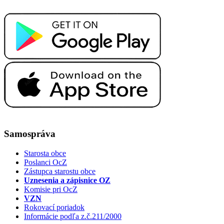
Samospráva
Starosta obce
Poslanci OcZ
Zástupca starostu obce
Uznesenia a zápisnice OZ
Komisie pri OcZ
VZN
Rokovací poriadok
Informácie podľa z.č.211/2000