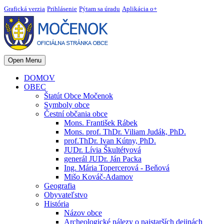
Grafická verzia
Prihlásenie
Pýtam sa úradu
Aplikácia o+
Open Menu
DOMOV
OBEC
Štatút Obce Močenok
Symboly obce
Čestní občania obce
Mons. František Rábek
Mons. prof. ThDr. Viliam Judák, PhD.
prof.ThDr. Ivan Kútny, PhD.
JUDr. Lívia Škultétyová
generál JUDr. Ján Packa
Ing. Mária Topercerová - Beňová
Mišo Kováč-Adamov
Geografia
Obyvateľstvo
História
Názov obce
Archeologické nálezy o najstarších dejinách