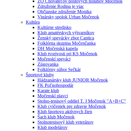
ZO Chovateľov poštových holubov Močenok
Združenie Rodina je viac
Občianske združenie Monika
Vinársky spolok Urban Močenok
Kultúra
Kultúrne stredisko
Klub amatérskych výtvarníkov
Ženský spevácky zbor Cantica
Folklórna skupina Močenčanka
DH Močenská kapela
Klub tvorivosti pri KS Močenok
Močenskí speváci
Zúgovanka
Folklórny súbor Sečkár
Športové kluby
Hádzanársky klub JUNIOR Močenok
FK Poľnohospodár
Karate klub
Močenskí plavci
Stolno-tenisový oddiel T. J Močenok "A+B+C"
Klub cvičeniek pre zdravie Močenok
Klub športovo aktívnych žien
Šach klub Močenok
Stolnotenisový klub veteránov
Klub modelárov