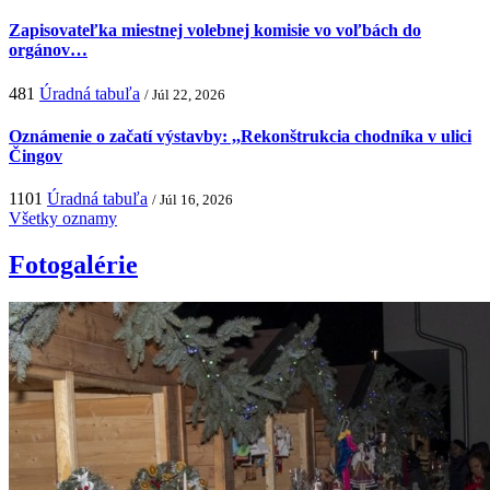
Zapisovateľka miestnej volebnej komisie vo voľbách do
orgánov…
481
Úradná tabuľa
/ Júl 22, 2026
Oznámenie o začatí výstavby: ,,Rekonštrukcia chodníka v ulici
Čingov
1101
Úradná tabuľa
/ Júl 16, 2026
Všetky oznamy
Fotogalérie