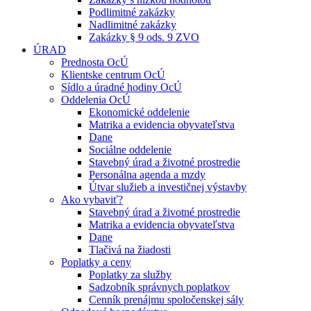
Podlimitné zakázky
Nadlimitné zakázky
Zakázky § 9 ods. 9 ZVO
ÚRAD
Prednosta OcÚ
Klientske centrum OcÚ
Sídlo a úradné hodiny OcÚ
Oddelenia OcÚ
Ekonomické oddelenie
Matrika a evidencia obyvateľstva
Dane
Sociálne oddelenie
Stavebný úrad a životné prostredie
Personálna agenda a mzdy
Útvar služieb a investičnej výstavby
Ako vybaviť?
Stavebný úrad a životné prostredie
Matrika a evidencia obyvateľstva
Dane
Tlačivá na žiadosti
Poplatky a ceny
Poplatky za služby
Sadzobník správnych poplatkov
Cenník prenájmu spoločenskej sály