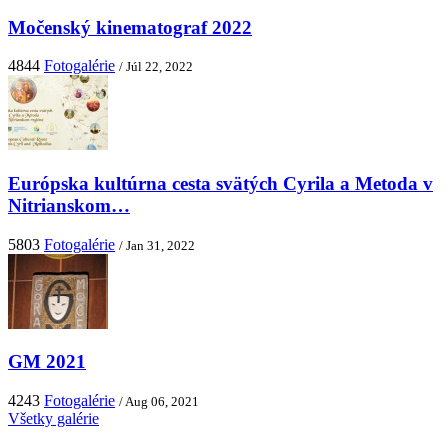
Močenský kinematograf 2022
4844
Fotogalérie
/ Júl 22, 2022
Európska kultúrna cesta svätých Cyrila a Metoda v
Nitrianskom…
5803
Fotogalérie
/ Jan 31, 2022
GM 2021
4243
Fotogalérie
/ Aug 06, 2021
Všetky galérie