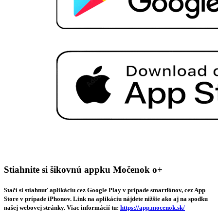
Stiahnite si šikovnú appku Močenok o+
Stačí si stiahnuť aplikáciu cez Google Play v prípade smartfónov, cez App
Store v prípade iPhonov. Link na aplikáciu nájdete nižšie ako aj na spodku
našej webovej stránky. Viac informácií tu:
https://app.mocenok.sk/