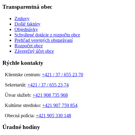
Transparentná obec
Zmluvy
Došlé faktúry
Objednávky
Schválené dotácie z rozpočtu obce
Prehľad verejných obstarávaní
Rozpočet obce
Záverečný účet obce
Rýchle kontakty
Klientske centrum:
+421 / 37 / 655 23 70
Sekretariát:
+421 / 37 / 655 23 74
Útvar služieb:
+421 908 735 968
Kultúrne stredisko:
+421 907 759 854
Obecná polícia:
+421 905 330 148
Úradné hodiny