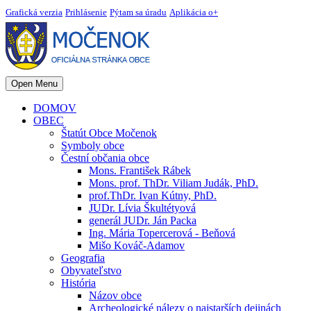
Grafická verzia
Prihlásenie
Pýtam sa úradu
Aplikácia o+
Open Menu
DOMOV
OBEC
Štatút Obce Močenok
Symboly obce
Čestní občania obce
Mons. František Rábek
Mons. prof. ThDr. Viliam Judák, PhD.
prof.ThDr. Ivan Kútny, PhD.
JUDr. Lívia Škultétyová
generál JUDr. Ján Packa
Ing. Mária Topercerová - Beňová
Mišo Kováč-Adamov
Geografia
Obyvateľstvo
História
Názov obce
Archeologické nálezy o najstarších dejinách