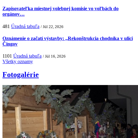
Zapisovateľka miestnej volebnej komisie vo voľbách do
orgánov…
481
Úradná tabuľa
/ Júl 22, 2026
Oznámenie o začatí výstavby: ,,Rekonštrukcia chodníka v ulici
Čingov
1101
Úradná tabuľa
/ Júl 16, 2026
Všetky oznamy
Fotogalérie