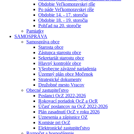
Obdobie Veľkomoravskej ríše
Po páde Veľkomoravskej ríše
Obdobie 14. - 17. storočia
Obdobie 18. - 19. storočia
Pohľad na 20. storočie
Pamiatky
SAMOSPRÁVA
Samospráva obce
Starosta obce
Zástupca starostu obce
Sekretariát starostu obce
Hlavný kontrolór obce
Všeobecne záväzné nariadenia
Územný plán obce Močenok
Strategické dokumenty
Družobné mesto Vracov
Obecné zastupiteľstvo
Poslanci OcZ 2022-2026
Rokovací poriadok OcZ a OcR
Účasť poslancov na OcZ 2022-2026
Plán zasadnutí OcZ v roku 2026
Uznesenia a zápisnice OZ
Komisie pri OcZ
Elektronické zastupiteľstvo
Rozpočet a hospodárenie