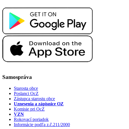
Samospráva
Starosta obce
Poslanci OcZ
Zástupca starostu obce
Uznesenia a zápisnice OZ
Komisie pri OcZ
VZN
Rokovací poriadok
Informácie podľa z.č.211/2000