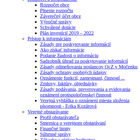
Rozpočet obce
Plnenie rozpočtu
Záverečný účet obce
Výročné správy
Schválené dotácie
Plán investícií 2019 – 2022
Prístup k informáciám
Zásady pre poskytovanie informácií
Ako získať informácie
Podanie žiadosti o informáciu
Sadzobník úhrad za poskytovanie informácií
Zásady odmeňovania poslancov OcZ v Močenku
Zásady ochrany osobných údajov
Oznámenie funkcií, zamestnaní, činností ...
Zmluvy, faktúry, objednávky
Zásady podávania, preverovania a evidovania
oznámení protispoločenskej činnosti
Verejná vyhláška o oznámení miesta uloženia
písomnosti - Erika Kozárová
Verejné obstarávanie
Profil obstarávateľa
Smernica o verejnom obstarávaní
Finančné limity
Súhrnné správy
Zákazky s nízkou hodnotou