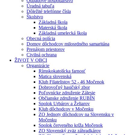
Odpadové hospodárstvo
Úradná tabuľa
Dôležité telefónne čísla
Školstvo
Základná škola
Materská škola
Základná umelecká škola
Obecná polícia
Domov dôchodcov milosrdného samaritána
Prenájom priestorov
Civilná ochrana
ŽIVOT V OBCI
Organizácie
Rímskokatolícka farnosť
Matica slovenská
Klub Filatelistov 52 - 46 Močenok
Dobrovoľný hasičský zbor
Poľovnícke združenie Zálesie
Občianske združenie RUBÍN
Spolok Urbárov a Želiarov
Klub dôchodcov v Močenku
ZO Jednoty dôchodcov na Slovensku v
Močenku
Spolok červeného kríža Močenok
ZO Slovenský zväz záhradkárov