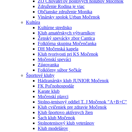
ZO Chovateľov poštových holubov Močenok
Združenie Rodina je viac
Občianske združenie Monika
Vinársky spolok Urban Močenok
Kultúra
Kultúrne stredisko
Klub amatérskych výtvarníkov
Ženský spevácky zbor Cantica
Folklórna skupina Močenčanka
DH Močenská kapela
Klub tvorivosti pri KS Močenok
Močenskí speváci
Zúgovanka
Folklórny súbor Sečkár
Športové kluby
Hádzanársky klub JUNIOR Močenok
FK Poľnohospodár
Karate klub
Močenskí plavci
Stolno-tenisový oddiel T. J Močenok "A+B+C"
Klub cvičeniek pre zdravie Močenok
Klub športovo aktívnych žien
Šach klub Močenok
Stolnotenisový klub veteránov
Klub modelárov