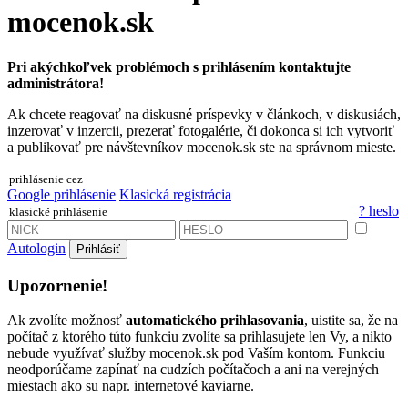
mocenok.sk
Pri akýchkoľvek problémoch s prihlásením kontaktujte
administrátora!
Ak chcete reagovať na diskusné príspevky v článkoch, v diskusiách,
inzerovať v inzercii, prezerať fotogalérie, či dokonca si ich vytvoriť
a publikovať pre návštevníkov mocenok.sk ste na správnom mieste.
prihlásenie cez
Google prihlásenie
Klasická registrácia
? heslo
klasické prihlásenie
Autologin
Prihlásiť
Upozornenie!
Ak zvolíte možnosť
automatického prihlasovania
, uistite sa, že na
počítač z ktorého túto funkciu zvolíte sa prihlasujete len Vy, a nikto
nebude využívať služby mocenok.sk pod Vaším kontom. Funkciu
neodporúčame zapínať na cudzích počítačoch a ani na verejných
miestach ako su napr. internetové kaviarne.