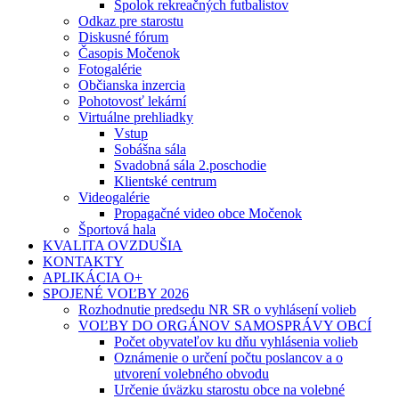
Spolok rekreačných futbalistov
Odkaz pre starostu
Diskusné fórum
Časopis Močenok
Fotogalérie
Občianska inzercia
Pohotovosť lekární
Virtuálne prehliadky
Vstup
Sobášna sála
Svadobná sála 2.poschodie
Klientské centrum
Videogalérie
Propagačné video obce Močenok
Športová hala
KVALITA OVZDUŠIA
KONTAKTY
APLIKÁCIA O+
SPOJENÉ VOĽBY 2026
Rozhodnutie predsedu NR SR o vyhlásení volieb
VOĽBY DO ORGÁNOV SAMOSPRÁVY OBCÍ
Počet obyvateľov ku dňu vyhlásenia volieb
Oznámenie o určení počtu poslancov a o
utvorení volebného obvodu
Určenie úväzku starostu obce na volebné