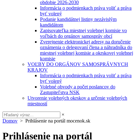
obdobie 2026-2030
Informácia o podmienkach práva voliť a práva
byť volený
Podanie kandidátnej listiny nezávislým
kandidátom
Zapisovateľka miestnej volebnej komisie vo
voľbách do orgánov samospráv obcí
Zverejnenie elektronickej adresy na doručenie
oznámenia o delegovaní člena a náhradníka do
miestnej volebnej komisie a okrskovej volebnej
komisie
VOĽBY DO ORGÁNOV SAMOSPRÁVNYCH
KRAJOV
Informácia o podmienkach práva voliť a práva
byť volený
Volebné obvody a počet poslancov do
Zastupiteľstva NSK
Utvorenie volebných okrskov a určenie volebných
miestností
×
Domov
> Prihlásenie na portál mocenok.sk
Prihlásenie na portál